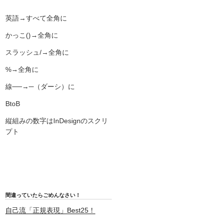
英語→すべて全角に
かっこ()→全角に
スラッシュ/→全角に
%→全角に
線──→─（ダーシ）に
BtoB
縦組みの数字はInDesignのスクリ
プト
間違っていたらごめんなさい！
自己流「正規表現」Best25！