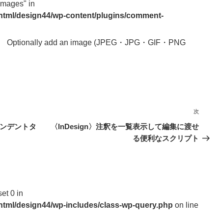
images" in
_html/design44/wp-content/plugins/comment-
Optionally add an image (JPEG・JPG・GIF・PNG
次
次
の
インデントタ
〈InDesign〉注釈を一覧表示して編集に渡せ
投
る便利なスクリプト
稿
set 0 in
_html/design44/wp-includes/class-wp-query.php
on line