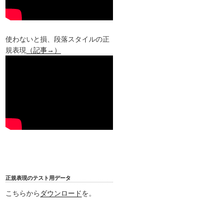
使わないと損、段落スタイルの正
規表現
（記事→）
正規表現のテスト用データ
こちらから
ダウンロード
を。