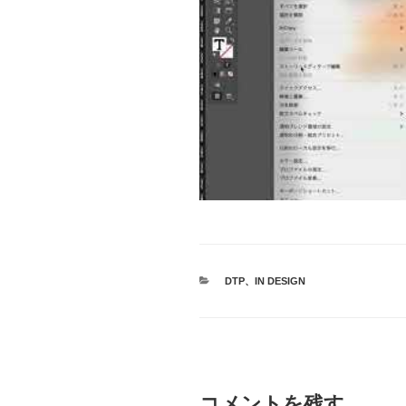
カ
DTP
、
IN DESIGN
テ
ゴ
リ
ー
コメントを残す