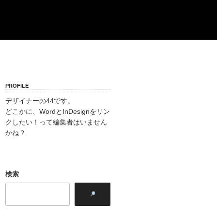
PROFILE
デザイナーの44です。
どこかに、WordとInDesignをリン
クしたい！って編集者はいません
かね？
検索