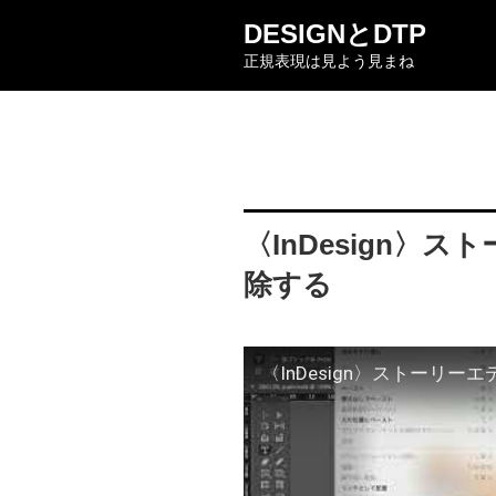
コ
DESIGNとDTP
ン
正規表現は見よう見まね
テ
ン
ツ
へ
ス
キ
ッ
〈InDesign〉
プ
除する
〈InDesign〉ストーリー