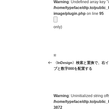
Warning
: Undefined array key "
/home/typeface/dtp.to/public
image/plugin.php
on line
95
only)
投
前
前
稿
の
〈InDesign〉検索と置換で、右
投
ブと数字000を配置する
ナ
稿
ビ
ゲ
ー
Warning
: Uninitialized string off
/home/typeface/dtp.to/public
シ
3872