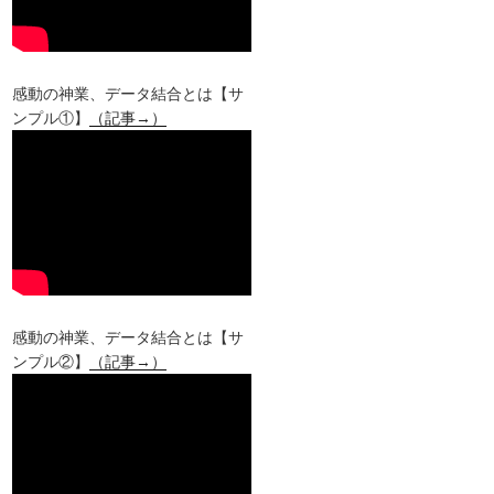
感動の神業、データ結合とは【サ
ンプル①】
（記事→）
感動の神業、データ結合とは【サ
ンプル②】
（記事→）