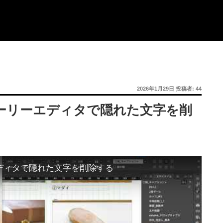
投
2026年1月29日
投稿者:
44
稿
日:
ストーリーエディタで隠れた文字を削
エディタで隠れた文字を削除する