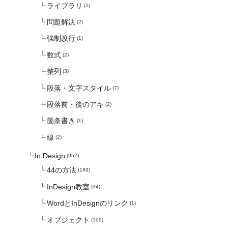
ライブラリ
(1)
問題解決
(2)
強制改行
(1)
数式
(2)
整列
(3)
段落・文字スタイル
(7)
段落前・後のアキ
(2)
箇条書き
(1)
線
(2)
In Design
(952)
44の方法
(189)
InDesign教室
(34)
WordとInDesignのリンク
(1)
オブジェクト
(109)