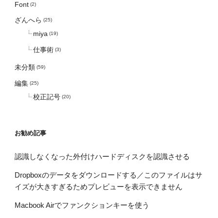
Font
(2)
ざんへら
(25)
miya
(19)
仕事術
(3)
未分類
(59)
編集
(25)
校正記号
(20)
お勧め記事
認識しなくなった外付けハードディスクを認識させる
Dropboxのデータをダウンロードする／このファイルはサ
イズが大きすぎるためプレビューを表示できません
Macbook Airでファンクションキーを使う