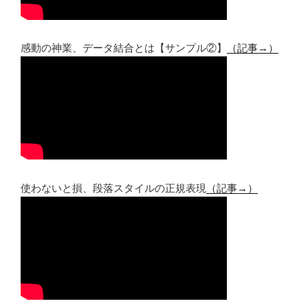
感動の神業、データ結合とは【サンプル②】
（記事→）
使わないと損、段落スタイルの正規表現
（記事→）