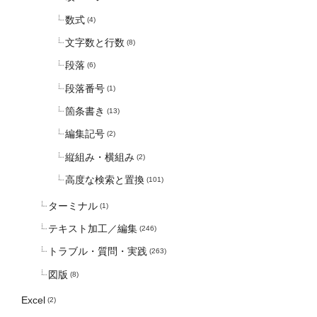
数式
(4)
文字数と行数
(8)
段落
(6)
段落番号
(1)
箇条書き
(13)
編集記号
(2)
縦組み・横組み
(2)
高度な検索と置換
(101)
ターミナル
(1)
テキスト加工／編集
(246)
トラブル・質問・実践
(263)
図版
(8)
Excel
(2)