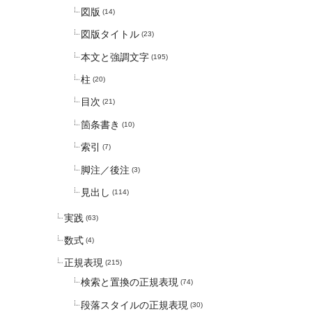
図版
(14)
図版タイトル
(23)
本文と強調文字
(195)
柱
(20)
目次
(21)
箇条書き
(10)
索引
(7)
脚注／後注
(3)
見出し
(114)
実践
(63)
数式
(4)
正規表現
(215)
検索と置換の正規表現
(74)
段落スタイルの正規表現
(30)