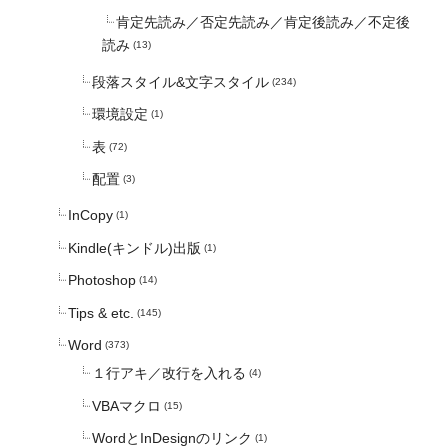
肯定先読み／否定先読み／肯定後読み／不定後
読み
(13)
段落スタイル&文字スタイル
(234)
環境設定
(1)
表
(72)
配置
(3)
InCopy
(1)
Kindle(キンドル)出版
(1)
Photoshop
(14)
Tips & etc.
(145)
Word
(373)
１行アキ／改行を入れる
(4)
VBAマクロ
(15)
WordとInDesignのリンク
(1)