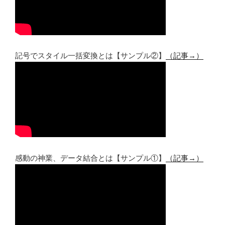
記号でスタイル一括変換とは【サンプル②】
（記事→）
感動の神業、データ結合とは【サンプル①】
（記事→）