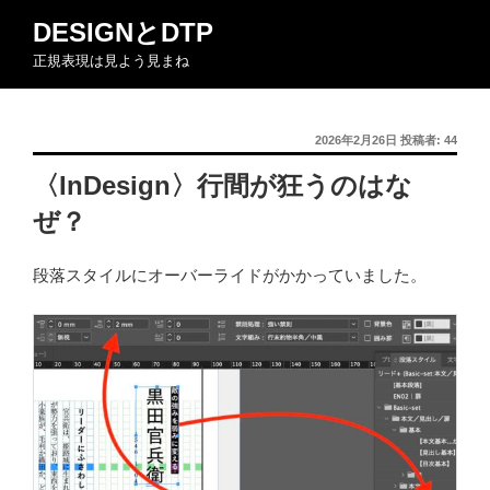
コ
DESIGNとDTP
ン
正規表現は見よう見まね
テ
ン
ツ
投
2026年2月26日
投稿者:
44
へ
稿
ス
〈InDesign〉行間が狂うのはな
日:
キ
ぜ？
ッ
プ
段落スタイルにオーバーライドがかかっていました。