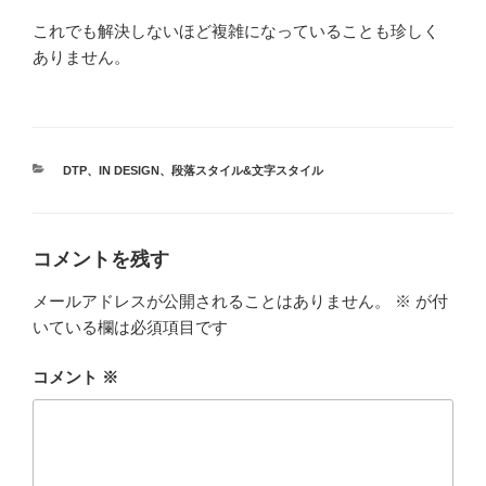
これでも解決しないほど複雑になっていることも珍しく
ありません。
カ
DTP
、
IN DESIGN
、
段落スタイル&文字スタイル
テ
ゴ
リ
ー
コメントを残す
メールアドレスが公開されることはありません。
※
が付
いている欄は必須項目です
コメント
※