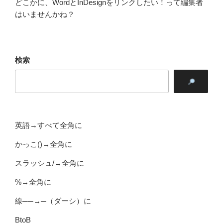
どこかに、WordとInDesignをリンクしたい！って編集者
はいませんかね？
検索
英語→すべて全角に
かっこ()→全角に
スラッシュ/→全角に
%→全角に
線──→─（ダーシ）に
BtoB