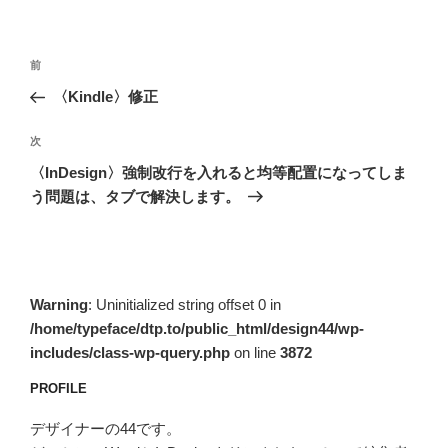
投
前
前
稿
の
〈Kindle〉修正
ナ
投
ビ
稿
次
次
ゲ
の
〈InDesign〉強制改行を入れると均等配置になってしま
投
ー
う問題は、タブで解決します。
稿
シ
ョ
ン
Warning
: Uninitialized string offset 0 in
/home/typeface/dtp.to/public_html/design44/wp-
includes/class-wp-query.php
on line
3872
PROFILE
デザイナーの44です。