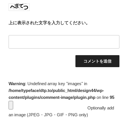
上に表示された文字を入力してください。
Warning
: Undefined array key "images" in
/home/typeface/dtp.to/public_html/design44/wp-
content/plugins/comment-image/plugin.php
on line
95
Optionally add
an image (JPEG・JPG・GIF・PNG only)