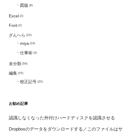
図版
(8)
Excel
(2)
Font
(2)
ざんへら
(25)
miya
(19)
仕事術
(3)
未分類
(59)
編集
(25)
校正記号
(20)
お勧め記事
認識しなくなった外付けハードディスクを認識させる
Dropboxのデータをダウンロードする／このファイルはサ