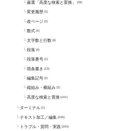
厳選「高度な検索と置換」
(39)
変更履歴
(3)
改ページ
(2)
数式
(4)
文字数と行数
(8)
段落
(6)
段落番号
(1)
箇条書き
(13)
編集記号
(2)
縦組み・横組み
(2)
高度な検索と置換
(101)
ターミナル
(1)
テキスト加工／編集
(246)
トラブル・質問・実践
(263)