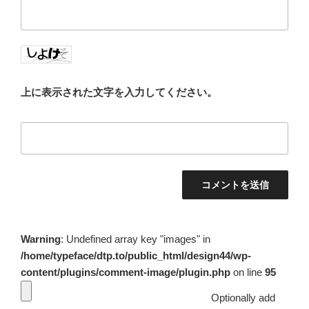
上に表示された文字を入力してください。
Warning
: Undefined array key "images" in
/home/typeface/dtp.to/public_html/design44/wp-
content/plugins/comment-image/plugin.php
on line
95
Optionally add