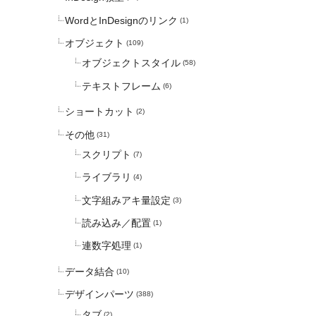
WordとInDesignのリンク
(1)
オブジェクト
(109)
オブジェクトスタイル
(58)
テキストフレーム
(6)
ショートカット
(2)
その他
(31)
スクリプト
(7)
ライブラリ
(4)
文字組みアキ量設定
(3)
読み込み／配置
(1)
連数字処理
(1)
データ結合
(10)
デザインパーツ
(388)
タブ
(2)