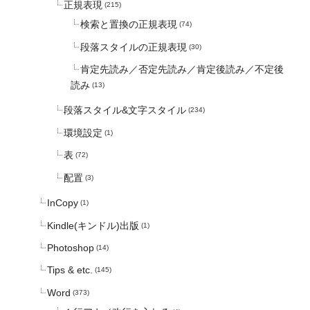
正規表現
(215)
検索と置換の正規表現
(74)
段落スタイルの正規表現
(30)
肯定先読み／否定先読み／肯定後読み／不定後
読み
(13)
段落スタイル&文字スタイル
(234)
環境設定
(1)
表
(72)
配置
(3)
InCopy
(1)
Kindle(キンドル)出版
(1)
Photoshop
(14)
Tips & etc.
(145)
Word
(373)