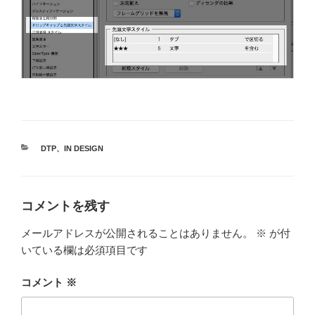
カ
DTP
、
IN DESIGN
テ
ゴ
リ
ー
コメントを残す
メールアドレスが公開されることはありません。
※
が付
いている欄は必須項目です
コメント
※