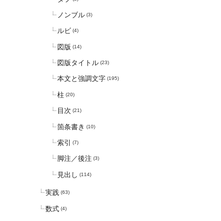
ノンブル
(3)
ルビ
(4)
図版
(14)
図版タイトル
(23)
本文と強調文字
(195)
柱
(20)
目次
(21)
箇条書き
(10)
索引
(7)
脚注／後注
(3)
見出し
(114)
実践
(63)
数式
(4)