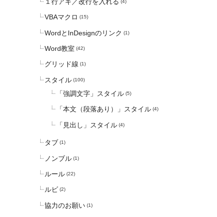
１行アキ／改行を入れる
(4)
VBAマクロ
(15)
WordとInDesignのリンク
(1)
Word教室
(42)
グリッド線
(1)
スタイル
(100)
「強調文字」スタイル
(5)
「本文（段落あり）」スタイル
(4)
「見出し」スタイル
(4)
タブ
(1)
ノンブル
(1)
ルール
(22)
ルビ
(2)
協力のお願い
(1)