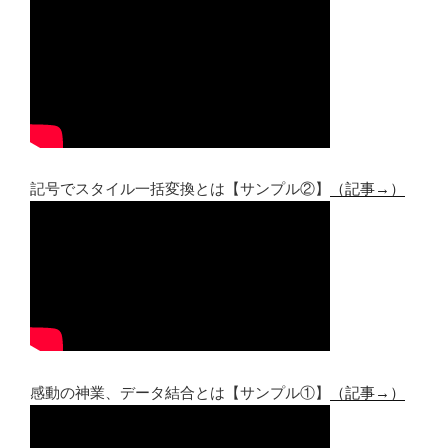
記号でスタイル一括変換とは【サンプル②】
（記事→）
感動の神業、データ結合とは【サンプル①】
（記事→）