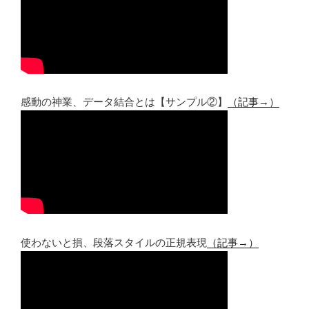
感動の神業、データ結合とは【サンプル②】
（記事→）
使わないと損、段落スタイルの正規表現
（記事→）