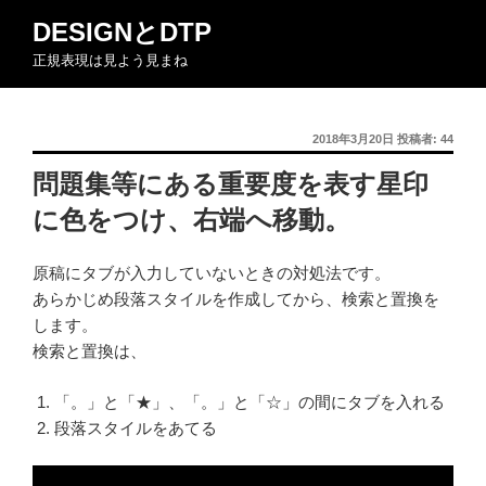
コ
DESIGNとDTP
ン
正規表現は見よう見まね
テ
ン
ツ
投
2018年3月20日
投稿者:
44
へ
稿
ス
問題集等にある重要度を表す星印
日:
キ
に色をつけ、右端へ移動。
ッ
プ
原稿にタブが入力していないときの対処法です。
あらかじめ段落スタイルを作成してから、検索と置換を
します。
検索と置換は、
「。」と「★」、「。」と「☆」の間にタブを入れる
段落スタイルをあてる