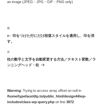
an image (JPEG・JPG・GIF・PNG only)
投
前
前
稿
の
印をつけた行にだけ段落スタイルを適用し、印を消
ナ
投
す。
ビ
稿
ゲ
次
次
の
ー
柱の数字と文字を自動変更する方法／テキスト変数／ラ
投
シ
ンニングヘッド・柱
稿
ョ
ン
Warning
: Trying to access array offset on null in
/home/typeface/dtp.to/public_html/design44/wp-
includes/class-wp-query.php
on line
3872