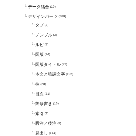
データ結合
(10)
デザインパーツ
(388)
タブ
(2)
ノンブル
(3)
ルビ
(4)
図版
(14)
図版タイトル
(23)
本文と強調文字
(195)
柱
(20)
目次
(21)
箇条書き
(10)
索引
(7)
脚注／後注
(3)
見出し
(114)