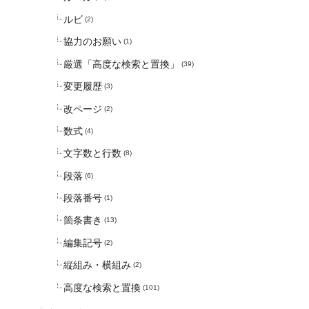
ルビ
(2)
協力のお願い
(1)
厳選「高度な検索と置換」
(39)
変更履歴
(3)
改ページ
(2)
数式
(4)
文字数と行数
(8)
段落
(6)
段落番号
(1)
箇条書き
(13)
編集記号
(2)
縦組み・横組み
(2)
高度な検索と置換
(101)