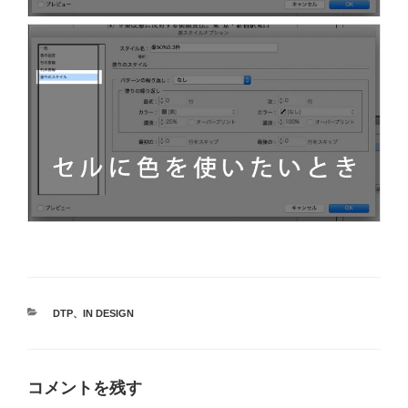
カ
DTP
、
IN DESIGN
テ
ゴ
リ
ー
コメントを残す