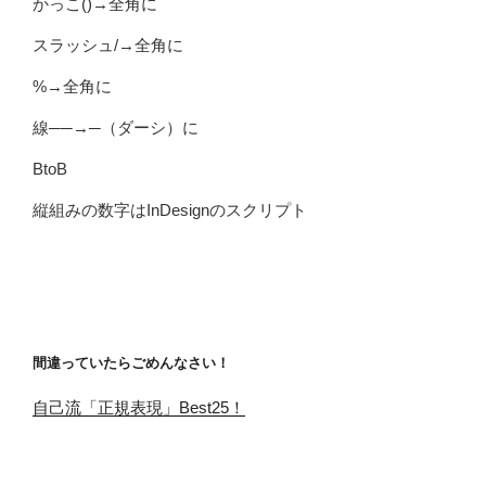
かっこ()→全角に
スラッシュ/→全角に
%→全角に
線──→─（ダーシ）に
BtoB
縦組みの数字はInDesignのスクリプト
間違っていたらごめんなさい！
自己流「正規表現」Best25！