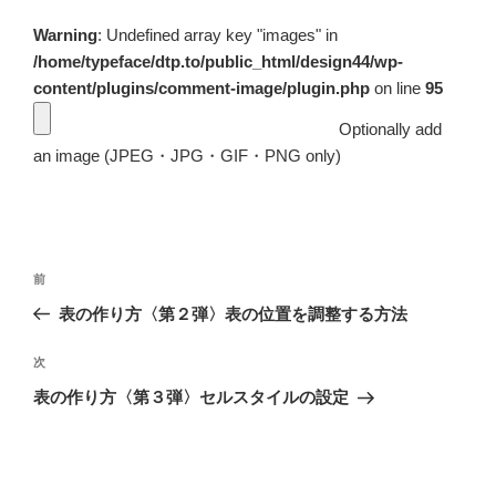
Warning
: Undefined array key "images" in
/home/typeface/dtp.to/public_html/design44/wp-
content/plugins/comment-image/plugin.php
on line
95
Optionally add
an image (JPEG・JPG・GIF・PNG only)
投
前
前
稿
の
表の作り方〈第２弾〉表の位置を調整する方法
ナ
投
ビ
稿
次
次
ゲ
の
表の作り方〈第３弾〉セルスタイルの設定
投
ー
稿
シ
ョ