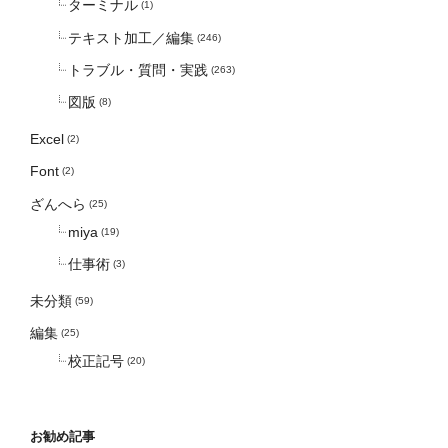
ターミナル
(1)
テキスト加工／編集
(246)
トラブル・質問・実践
(263)
図版
(8)
Excel
(2)
Font
(2)
ざんへら
(25)
miya
(19)
仕事術
(3)
未分類
(59)
編集
(25)
校正記号
(20)
お勧め記事