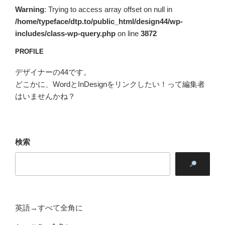
ン
Warning
: Trying to access array offset on null in
/home/typeface/dtp.to/public_html/design44/wp-
includes/class-wp-query.php
on line
3872
PROFILE
デザイナーの44です。
どこかに、WordとInDesignをリンクしたい！って編集者
はいませんかね？
検索
英語→すべて全角に