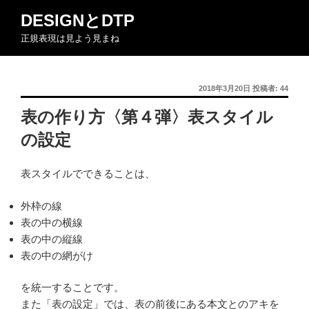
コ
DESIGNとDTP
ン
正規表現は見よう見まね
テ
ン
ツ
投
2018年3月20日
投稿者:
44
へ
稿
ス
表の作り方〈第４弾〉表スタイル
日:
キ
の設定
ッ
プ
表スタイルでできることは、
外枠の線
表の中の横線
表の中の縦線
表の中の網がけ
を統一することです。
また「表の設定」では、表の前後にある本文とのアキを