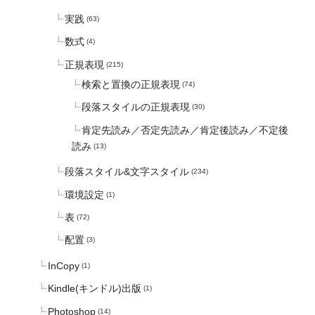
実践
(63)
数式
(4)
正規表現
(215)
検索と置換の正規表現
(74)
段落スタイルの正規表現
(30)
肯定先読み／否定先読み／肯定後読み／不定後
読み
(13)
段落スタイル&文字スタイル
(234)
環境設定
(1)
表
(72)
配置
(3)
InCopy
(1)
Kindle(キンドル)出版
(1)
Photoshop
(14)