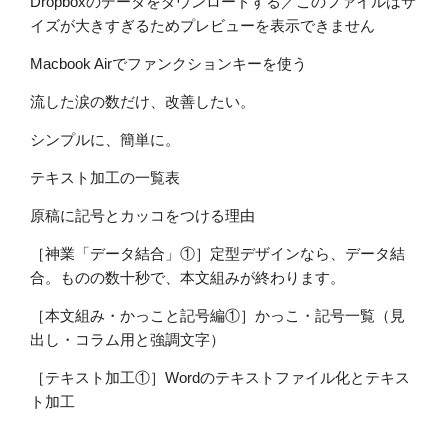
Dropboxのデータをダウンロードする／このファイルはサ
イズが大きすぎるためプレビューを表示できません
Macbook Airでファンクションキーを使う
流した涙の数だけ、改善したい。
シンプルに、簡単に。
テキスト加工の一覧表
原稿に記号とカッコをつける理由
［神業「データ結合」①］定型デザインなら、データ結
合。ものの数十秒で、本文組みが終わります。
［本文組み・かっこと記号編①］かっこ・記号一覧（見
出し・コラム用と強調文字）
［テキスト加工①］Wordのテキストファイル化とテキス
ト加工