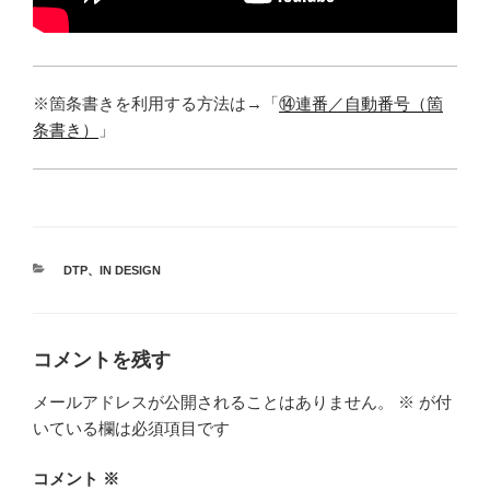
※箇条書きを利用する方法は→「
⑭連番／自動番号（箇
条書き）
」
カ
DTP
、
IN DESIGN
テ
ゴ
リ
ー
コメントを残す
メールアドレスが公開されることはありません。
※
が付
いている欄は必須項目です
コメント
※