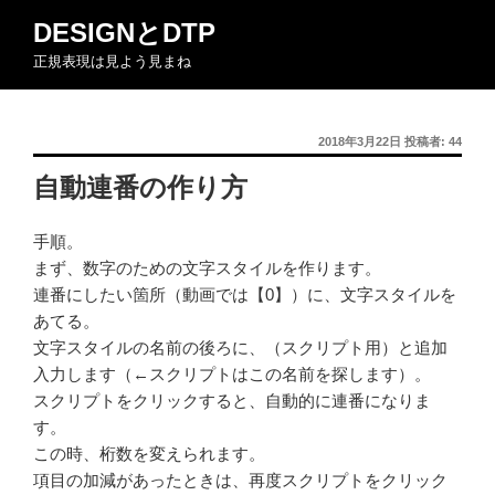
コ
DESIGNとDTP
ン
正規表現は見よう見まね
テ
ン
ツ
投
2018年3月22日
投稿者:
44
へ
稿
ス
自動連番の作り方
日:
キ
ッ
手順。
プ
まず、数字のための文字スタイルを作ります。
連番にしたい箇所（動画では【0】）に、文字スタイルを
あてる。
文字スタイルの名前の後ろに、（スクリプト用）と追加
入力します（←スクリプトはこの名前を探します）。
スクリプトをクリックすると、自動的に連番になりま
す。
この時、桁数を変えられます。
項目の加減があったときは、再度スクリプトをクリック