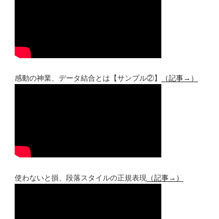
感動の神業、データ結合とは【サンプル②】
（記事→）
使わないと損、段落スタイルの正規表現
（記事→）