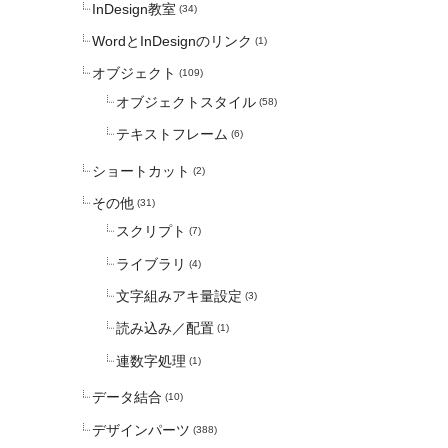
InDesign教室
(34)
WordとInDesignのリンク
(1)
オブジェクト
(109)
オブジェクトスタイル
(58)
テキストフレーム
(6)
ショートカット
(2)
その他
(31)
スクリプト
(7)
ライブラリ
(4)
文字組みアキ量設定
(3)
読み込み／配置
(1)
連数字処理
(1)
データ結合
(10)
デザインパーツ
(388)