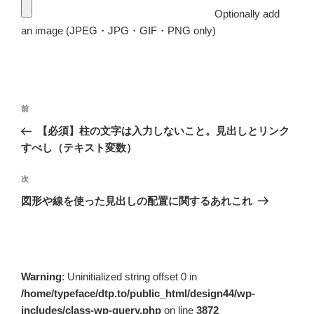
Optionally add
an image (JPEG・JPG・GIF・PNG only)
投
前
前
稿
の
【必須】柱の文字は入力しないこと。見出しとリンク
ナ
投
すべし（テキスト変数）
ビ
稿
ゲ
次
次
の
ー
図形や線を使った見出しの配置に関するあれこれ
投
シ
稿
ョ
ン
Warning
: Uninitialized string offset 0 in
/home/typeface/dtp.to/public_html/design44/wp-
includes/class-wp-query.php
on line
3872