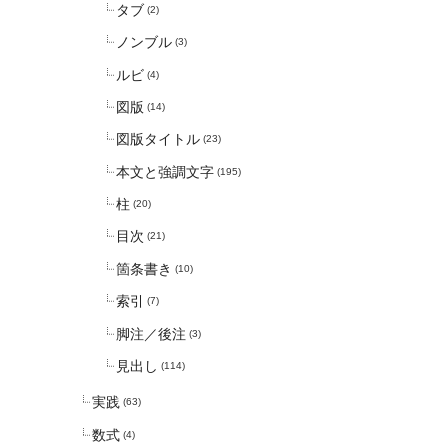
タブ
(2)
ノンブル
(3)
ルビ
(4)
図版
(14)
図版タイトル
(23)
本文と強調文字
(195)
柱
(20)
目次
(21)
箇条書き
(10)
索引
(7)
脚注／後注
(3)
見出し
(114)
実践
(63)
数式
(4)