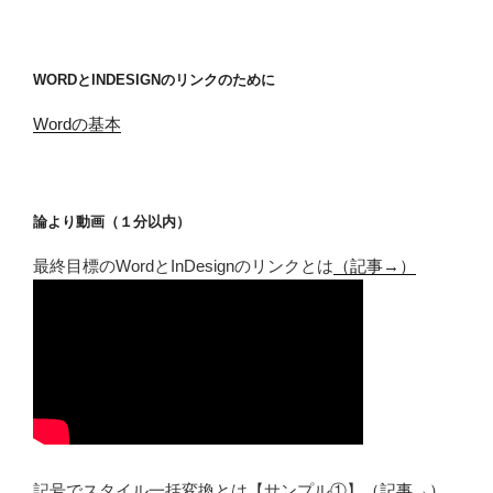
WORDとINDESIGNのリンクのために
Wordの基本
論より動画（１分以内）
最終目標のWordとInDesignのリンクとは
（記事→）
記号でスタイル一括変換とは【サンプル①】
（記事→）