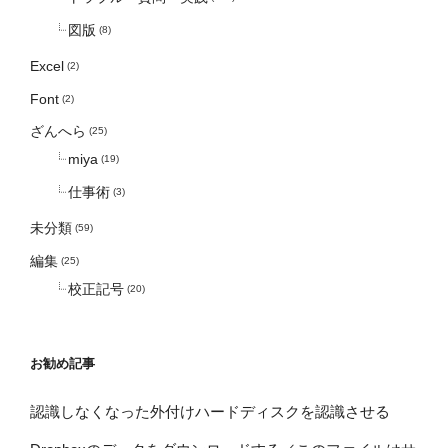
図版
(8)
Excel
(2)
Font
(2)
ざんへら
(25)
miya
(19)
仕事術
(3)
未分類
(59)
編集
(25)
校正記号
(20)
お勧め記事
認識しなくなった外付けハードディスクを認識させる