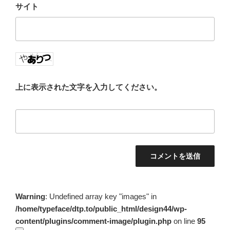
サイト
上に表示された文字を入力してください。
Warning
: Undefined array key "images" in
/home/typeface/dtp.to/public_html/design44/wp-
content/plugins/comment-image/plugin.php
on line
95