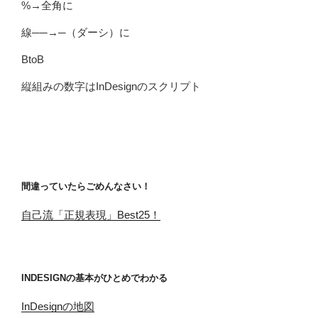
%→全角に
線──→─（ダーシ）に
BtoB
縦組みの数字はInDesignのスクリプト
間違っていたらごめんなさい！
自己流「正規表現」Best25！
INDESIGNの基本がひとめでわかる
InDesignの地図