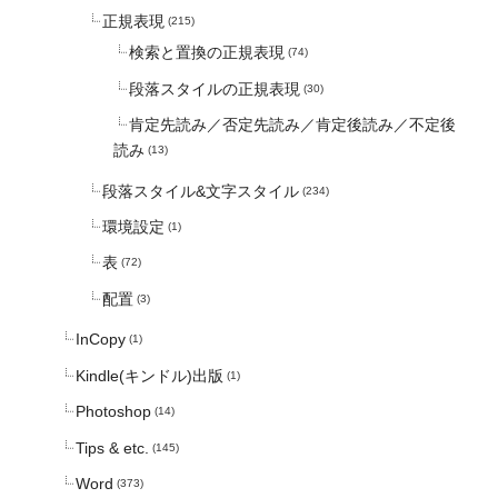
正規表現
(215)
検索と置換の正規表現
(74)
段落スタイルの正規表現
(30)
肯定先読み／否定先読み／肯定後読み／不定後
読み
(13)
段落スタイル&文字スタイル
(234)
環境設定
(1)
表
(72)
配置
(3)
InCopy
(1)
Kindle(キンドル)出版
(1)
Photoshop
(14)
Tips & etc.
(145)
Word
(373)