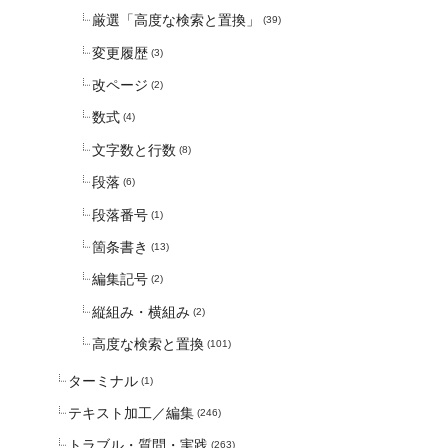
厳選「高度な検索と置換」
(39)
変更履歴
(3)
改ページ
(2)
数式
(4)
文字数と行数
(8)
段落
(6)
段落番号
(1)
箇条書き
(13)
編集記号
(2)
縦組み・横組み
(2)
高度な検索と置換
(101)
ターミナル
(1)
テキスト加工／編集
(246)
トラブル・質問・実践
(263)