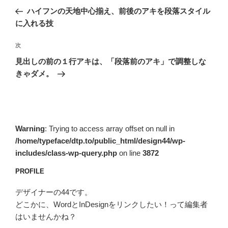
稿
の
ハイフンの天地中心揃え、前後のアキを段落スタイル
ナ
投
に入れる技
ビ
稿
ゲ
次
次
の
ー
見出しの前の１行アキは、「段落前のアキ」で調整しな
投
シ
きゃダメ。
稿
ョ
ン
Warning
: Trying to access array offset on null in
/home/typeface/dtp.to/public_html/design44/wp-
includes/class-wp-query.php
on line
3872
PROFILE
デザイナーの44です。
どこかに、WordとInDesignをリンクしたい！って編集者
はいませんかね？