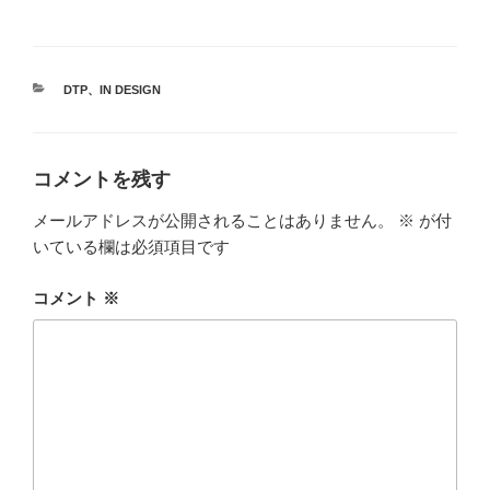
カ
DTP
、
IN DESIGN
テ
ゴ
リ
ー
コメントを残す
メールアドレスが公開されることはありません。
※
が付
いている欄は必須項目です
コメント
※