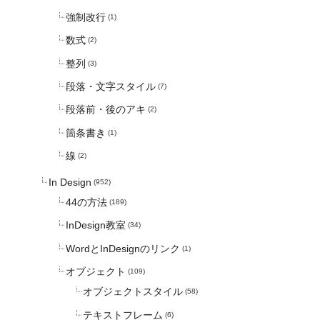
強制改行
(1)
数式
(2)
整列
(3)
段落・文字スタイル
(7)
段落前・後のアキ
(2)
箇条書き
(1)
線
(2)
In Design
(952)
44の方法
(189)
InDesign教室
(34)
WordとInDesignのリンク
(1)
オブジェクト
(109)
オブジェクトスタイル
(58)
テキストフレーム
(6)