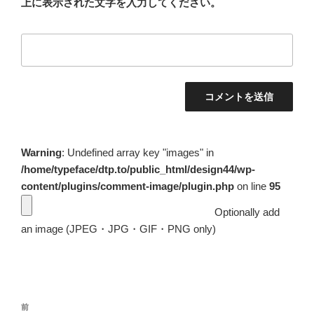
上に表示された文字を入力してください。
Warning
: Undefined array key "images" in
/home/typeface/dtp.to/public_html/design44/wp-
content/plugins/comment-image/plugin.php
on line
95
Optionally add
an image (JPEG・JPG・GIF・PNG only)
投
前
前