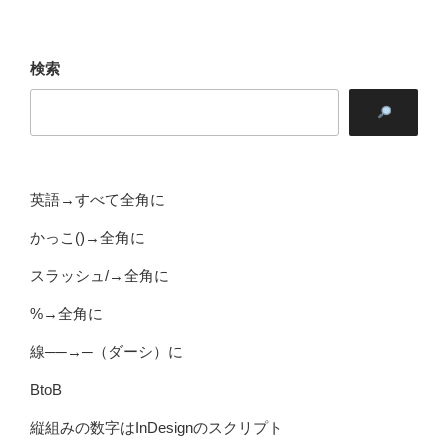
検索
英語→すべて全角に
かっこ()→全角に
スラッシュ/→全角に
%→全角に
線──→─（ダーシ）に
BtoB
縦組みの数字はInDesignのスクリプト