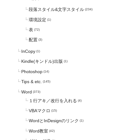
段落スタイル&文字スタイル
(234)
環境設定
(1)
表
(72)
配置
(3)
InCopy
(1)
Kindle(キンドル)出版
(1)
Photoshop
(14)
Tips & etc.
(145)
Word
(373)
１行アキ／改行を入れる
(4)
VBAマクロ
(15)
WordとInDesignのリンク
(1)
Word教室
(42)