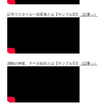
記号でスタイル一括変換とは【サンプル②】
（記事→）
感動の神業、データ結合とは【サンプル①】
（記事→）