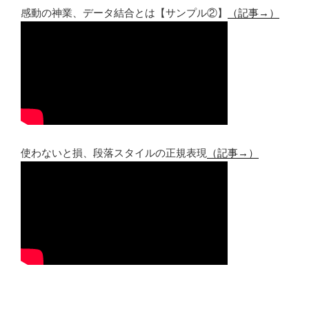
感動の神業、データ結合とは【サンプル②】
（記事→）
使わないと損、段落スタイルの正規表現
（記事→）