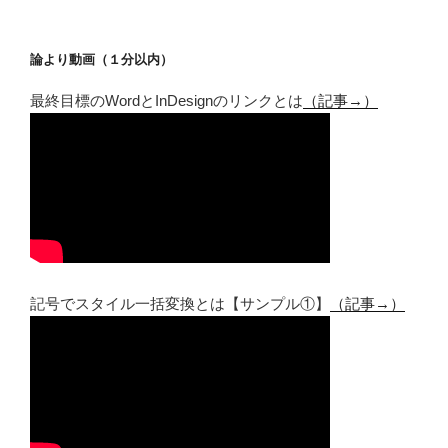
論より動画（１分以内）
最終目標のWordとInDesignのリンクとは
（記事→）
記号でスタイル一括変換とは【サンプル①】
（記事→）