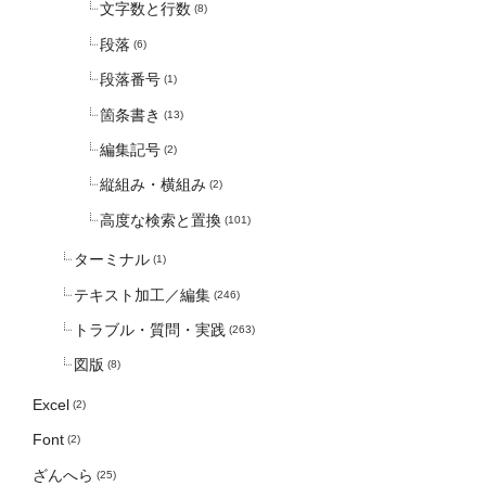
文字数と行数
(8)
段落
(6)
段落番号
(1)
箇条書き
(13)
編集記号
(2)
縦組み・横組み
(2)
高度な検索と置換
(101)
ターミナル
(1)
テキスト加工／編集
(246)
トラブル・質問・実践
(263)
図版
(8)
Excel
(2)
Font
(2)
ざんへら
(25)