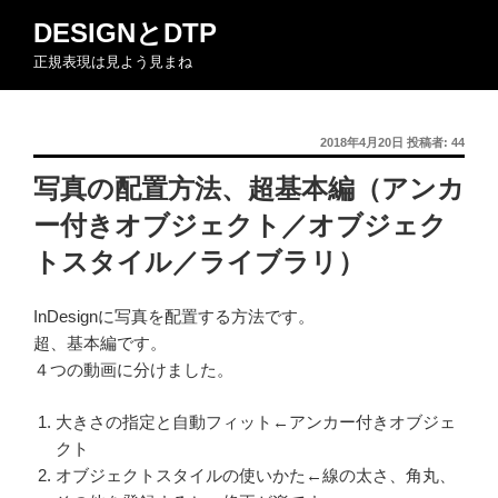
コ
DESIGNとDTP
ン
正規表現は見よう見まね
テ
ン
ツ
投
2018年4月20日
投稿者:
44
へ
稿
ス
写真の配置方法、超基本編（アンカ
日:
キ
ー付きオブジェクト／オブジェク
ッ
プ
トスタイル／ライブラリ）
InDesignに写真を配置する方法です。
超、基本編です。
４つの動画に分けました。
大きさの指定と自動フィット←アンカー付きオブジェ
クト
オブジェクトスタイルの使いかた←線の太さ、角丸、