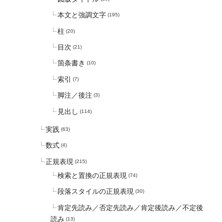
本文と強調文字
(195)
柱
(20)
目次
(21)
箇条書き
(10)
索引
(7)
脚注／後注
(3)
見出し
(114)
実践
(63)
数式
(4)
正規表現
(215)
検索と置換の正規表現
(74)
段落スタイルの正規表現
(30)
肯定先読み／否定先読み／肯定後読み／不定後
読み
(13)