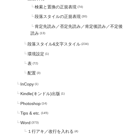
検索と置換の正規表現
(74)
段落スタイルの正規表現
(30)
肯定先読み／否定先読み／肯定後読み／不定後
読み
(13)
段落スタイル&文字スタイル
(234)
環境設定
(1)
表
(72)
配置
(3)
InCopy
(1)
Kindle(キンドル)出版
(1)
Photoshop
(14)
Tips & etc.
(145)
Word
(373)
１行アキ／改行を入れる
(4)