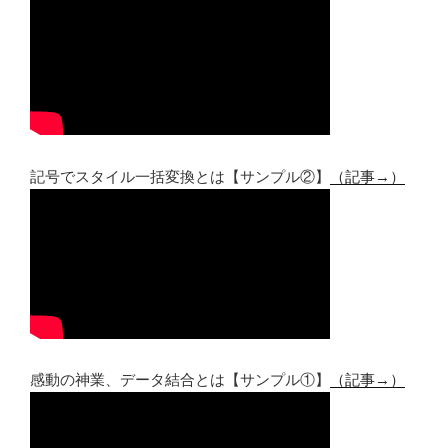
記号でスタイル一括変換とは【サンプル②】
（記事→）
感動の神業、データ結合とは【サンプル①】
（記事→）