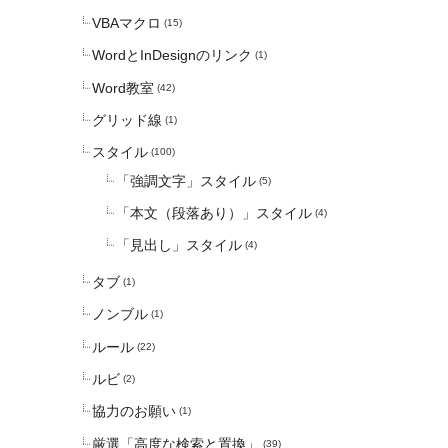
VBAマクロ
(15)
WordとInDesignのリンク
(1)
Word教室
(42)
グリッド線
(1)
スタイル
(100)
「強調文字」スタイル
(5)
「本文（段落あり）」スタイル
(4)
「見出し」スタイル
(4)
タブ
(1)
ノンブル
(1)
ルール
(22)
ルビ
(2)
協力のお願い
(1)
厳選「高度な検索と置換」
(39)