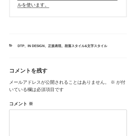
ルを使います。
カ
DTP
、
IN DESIGN
、
正規表現
、
段落スタイル&文字スタイル
テ
ゴ
リ
ー
コメントを残す
メールアドレスが公開されることはありません。
※
が付
いている欄は必須項目です
コメント
※