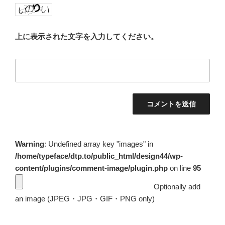
上に表示された文字を入力してください。
Warning
: Undefined array key "images" in
/home/typeface/dtp.to/public_html/design44/wp-
content/plugins/comment-image/plugin.php
on line
95
Optionally add
an image (JPEG・JPG・GIF・PNG only)