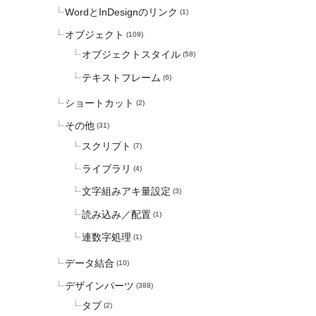
WordとInDesignのリンク
(1)
オブジェクト
(109)
オブジェクトスタイル
(58)
テキストフレーム
(6)
ショートカット
(2)
その他
(31)
スクリプト
(7)
ライブラリ
(4)
文字組みアキ量設定
(3)
読み込み／配置
(1)
連数字処理
(1)
データ結合
(10)
デザインパーツ
(388)
タブ
(2)