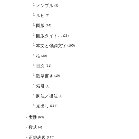
ノンブル
(3)
ルビ
(4)
図版
(14)
図版タイトル
(23)
本文と強調文字
(195)
柱
(20)
目次
(21)
箇条書き
(10)
索引
(7)
脚注／後注
(3)
見出し
(114)
実践
(63)
数式
(4)
正規表現
(215)