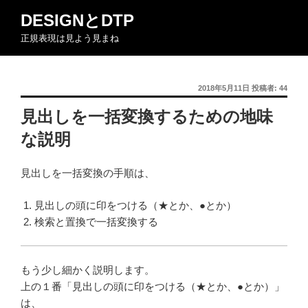
コ
DESIGNとDTP
ン
正規表現は見よう見まね
テ
ン
ツ
投
2018年5月11日
投稿者:
44
へ
稿
ス
見出しを一括変換するための地味
日:
キ
な説明
ッ
プ
見出しを一括変換の手順は、
見出しの頭に印をつける（★とか、●とか）
検索と置換で一括変換する
もう少し細かく説明します。
上の１番「見出しの頭に印をつける（★とか、●とか）」
は、