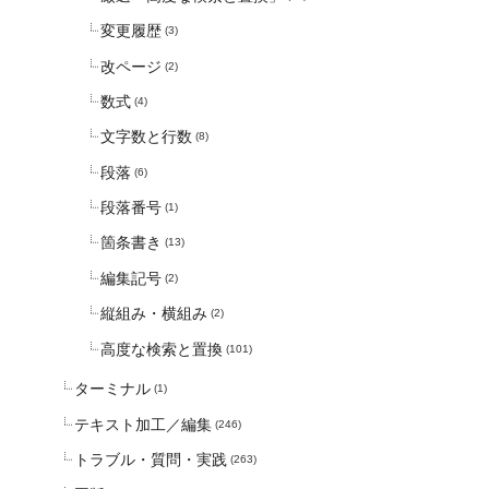
変更履歴
(3)
改ページ
(2)
数式
(4)
文字数と行数
(8)
段落
(6)
段落番号
(1)
箇条書き
(13)
編集記号
(2)
縦組み・横組み
(2)
高度な検索と置換
(101)
ターミナル
(1)
テキスト加工／編集
(246)
トラブル・質問・実践
(263)