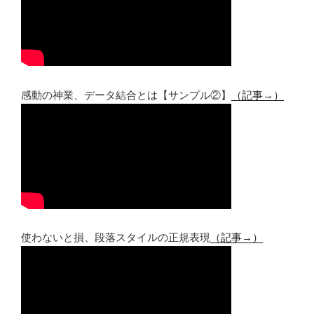
感動の神業、データ結合とは【サンプル②】
（記事→）
使わないと損、段落スタイルの正規表現
（記事→）