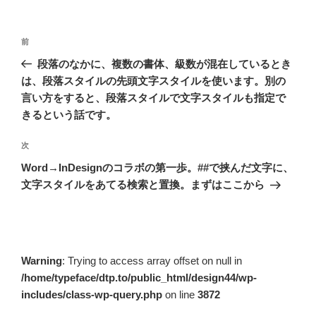
投
前
前
稿
の
段落のなかに、複数の書体、級数が混在しているとき
ナ
投
は、段落スタイルの先頭文字スタイルを使います。別の
ビ
稿
言い方をすると、段落スタイルで文字スタイルも指定で
ゲ
きるという話です。
ー
次
次
シ
の
Word→InDesignのコラボの第一歩。##で挟んだ文字に、
ョ
投
文字スタイルをあてる検索と置換。まずはここから
ン
稿
Warning
: Trying to access array offset on null in
/home/typeface/dtp.to/public_html/design44/wp-
includes/class-wp-query.php
on line
3872