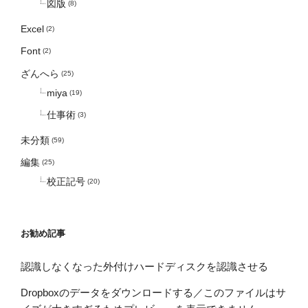
図版
(8)
Excel
(2)
Font
(2)
ざんへら
(25)
miya
(19)
仕事術
(3)
未分類
(59)
編集
(25)
校正記号
(20)
お勧め記事
認識しなくなった外付けハードディスクを認識させる
Dropboxのデータをダウンロードする／このファイルはサ