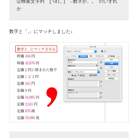
②検索文字列 [\d|,] ←数字か、, のいずれ
か
数字と「,」にマッチしました↓