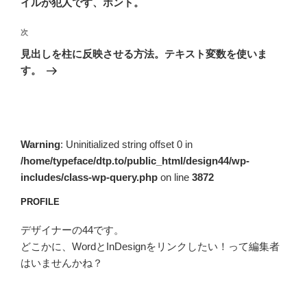
イルが犯人です、ホント。
ゲ
次
次
ー
の
シ
見出しを柱に反映させる方法。テキスト変数を使いま
投
す。
ョ
稿
ン
Warning
: Uninitialized string offset 0 in
/home/typeface/dtp.to/public_html/design44/wp-
includes/class-wp-query.php
on line
3872
PROFILE
デザイナーの44です。
どこかに、WordとInDesignをリンクしたい！って編集者
はいませんかね？