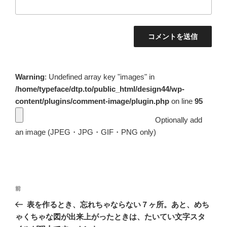
Warning
: Undefined array key "images" in
/home/typeface/dtp.to/public_html/design44/wp-
content/plugins/comment-image/plugin.php
on line
95
Optionally add
an image (JPEG・JPG・GIF・PNG only)
投
前
前
稿
の
表を作るとき、忘れちゃならない７ヶ所。あと、めち
ナ
投
ゃくちゃな図が出来上がったときは、たいてい文字スタ
ビ
稿