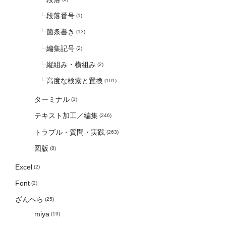
段落番号
(1)
箇条書き
(13)
編集記号
(2)
縦組み・横組み
(2)
高度な検索と置換
(101)
ターミナル
(1)
テキスト加工／編集
(246)
トラブル・質問・実践
(263)
図版
(8)
Excel
(2)
Font
(2)
ざんへら
(25)
miya
(19)