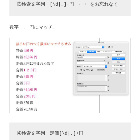
③検索文字列 [\d|,]+円 ← + をお忘れなく
数字 , 円にマッチ↓
④検索文字列 定価[\d|,]+円