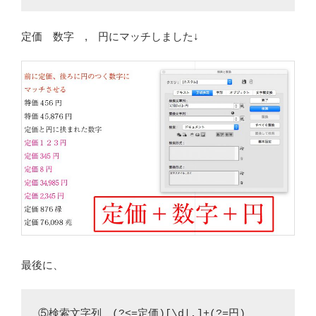
定価 数字 , 円にマッチしました↓
最後に、
⑤検索文字列 (?<=定価)[\d|,]+(?=円)