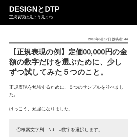
コ
DESIGNとDTP
ン
正規表現は見よう見まね
テ
ン
ツ
投
2018年5月17日
投稿者:
44
へ
稿
ス
【正規表現の例】定価00,000円の金
日:
キ
額の数字だけを選ぶために、少し
ッ
プ
ずつ試してみた５つのこと。
正規表現を勉強するために、５つのサンプルを並べまし
た。
けっこう、勉強になりました。
①検索文字列 \d ←数字を選択します。