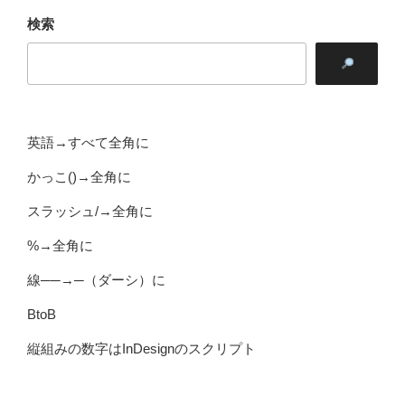
検索
英語→すべて全角に
かっこ()→全角に
スラッシュ/→全角に
%→全角に
線──→─（ダーシ）に
BtoB
縦組みの数字はInDesignのスクリプト