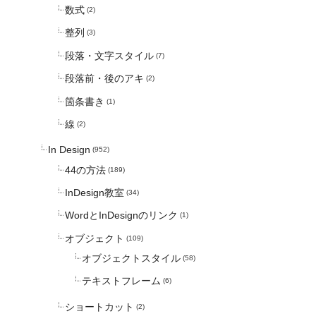
数式
(2)
整列
(3)
段落・文字スタイル
(7)
段落前・後のアキ
(2)
箇条書き
(1)
線
(2)
In Design
(952)
44の方法
(189)
InDesign教室
(34)
WordとInDesignのリンク
(1)
オブジェクト
(109)
オブジェクトスタイル
(58)
テキストフレーム
(6)
ショートカット
(2)