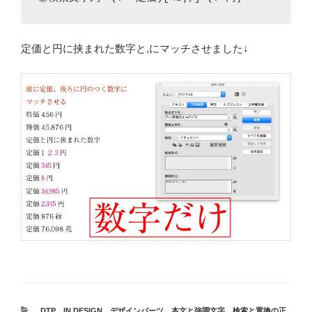
定価と円に挟まれた数字と,にマッチさせました↓
カ
DTP
、
IN DESIGN
、
デザインパーツ
、
本文と強調文字
、
検索と置換の正