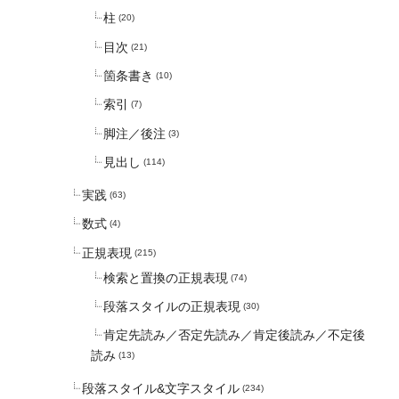
柱
(20)
目次
(21)
箇条書き
(10)
索引
(7)
脚注／後注
(3)
見出し
(114)
実践
(63)
数式
(4)
正規表現
(215)
検索と置換の正規表現
(74)
段落スタイルの正規表現
(30)
肯定先読み／否定先読み／肯定後読み／不定後
読み
(13)
段落スタイル&文字スタイル
(234)