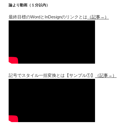
論より動画（１分以内）
最終目標のWordとInDesignのリンクとは
（記事→）
記号でスタイル一括変換とは【サンプル①】
（記事→）