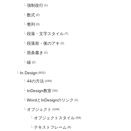
強制改行
(1)
数式
(2)
整列
(3)
段落・文字スタイル
(7)
段落前・後のアキ
(2)
箇条書き
(1)
線
(2)
In Design
(952)
44の方法
(189)
InDesign教室
(34)
WordとInDesignのリンク
(1)
オブジェクト
(109)
オブジェクトスタイル
(58)
テキストフレーム
(6)