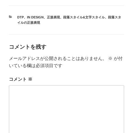
カ
DTP
、
IN DESIGN
、
正規表現
、
段落スタイル&文字スタイル
、
段落スタ
テ
イルの正規表現
ゴ
リ
ー
コメントを残す
メールアドレスが公開されることはありません。
※
が付
いている欄は必須項目です
コメント
※