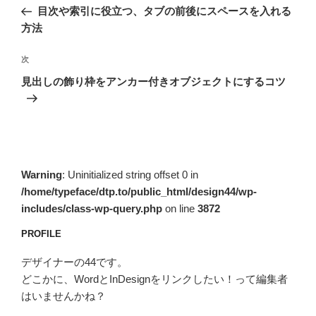
稿
の
目次や索引に役立つ、タブの前後にスペースを入れる
ナ
投
方法
ビ
稿
ゲ
次
次
の
ー
見出しの飾り枠をアンカー付きオブジェクトにするコツ
投
シ
稿
ョ
ン
Warning
: Uninitialized string offset 0 in
/home/typeface/dtp.to/public_html/design44/wp-
includes/class-wp-query.php
on line
3872
PROFILE
デザイナーの44です。
どこかに、WordとInDesignをリンクしたい！って編集者
はいませんかね？