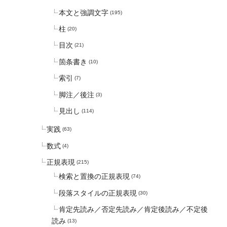
本文と強調文字
(195)
柱
(20)
目次
(21)
箇条書き
(10)
索引
(7)
脚注／後注
(3)
見出し
(114)
実践
(63)
数式
(4)
正規表現
(215)
検索と置換の正規表現
(74)
段落スタイルの正規表現
(30)
肯定先読み／否定先読み／肯定後読み／不定後
読み
(13)