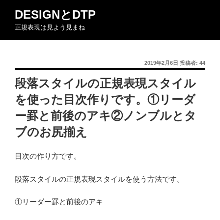
コ
DESIGNとDTP
ン
正規表現は見よう見まね
テ
ン
ツ
投
2019年2月6日
投稿者:
44
へ
稿
ス
段落スタイルの正規表現スタイル
日:
キ
を使った目次作りです。①リーダ
ッ
プ
ー罫と前後のアキ②ノンブルとタ
ブのお尻揃え
目次の作り方です。
段落スタイルの正規表現スタイルを使う方法です。
①リーダー罫と前後のアキ