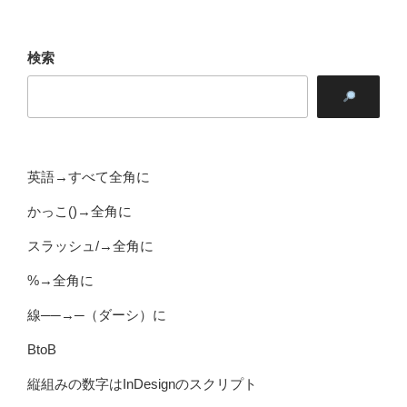
検索
英語→すべて全角に
かっこ()→全角に
スラッシュ/→全角に
%→全角に
線──→─（ダーシ）に
BtoB
縦組みの数字はInDesignのスクリプト