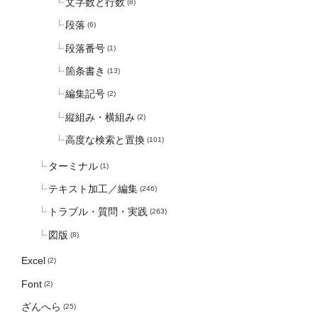
文字数と行数
(8)
段落
(6)
段落番号
(1)
箇条書き
(13)
編集記号
(2)
縦組み・横組み
(2)
高度な検索と置換
(101)
ターミナル
(1)
テキスト加工／編集
(246)
トラブル・質問・実践
(263)
図版
(8)
Excel
(2)
Font
(2)
ざんへら
(25)