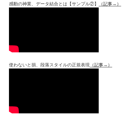
感動の神業、データ結合とは【サンプル②】
（記事→）
使わないと損、段落スタイルの正規表現
（記事→）