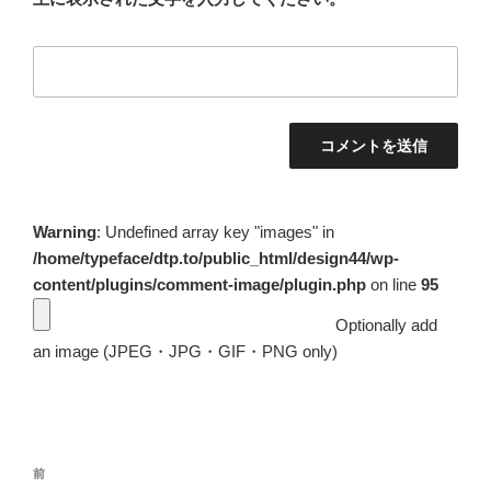
Warning
: Undefined array key "images" in
/home/typeface/dtp.to/public_html/design44/wp-
content/plugins/comment-image/plugin.php
on line
95
Optionally add
an image (JPEG・JPG・GIF・PNG only)
投
前
前