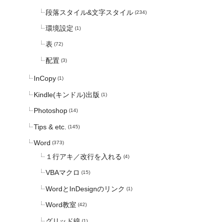
段落スタイル&文字スタイル
(234)
環境設定
(1)
表
(72)
配置
(3)
InCopy
(1)
Kindle(キンドル)出版
(1)
Photoshop
(14)
Tips & etc.
(145)
Word
(373)
１行アキ／改行を入れる
(4)
VBAマクロ
(15)
WordとInDesignのリンク
(1)
Word教室
(42)
グリッド線
(1)