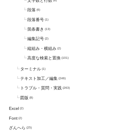
文字数と行数
(8)
段落
(6)
段落番号
(1)
箇条書き
(13)
編集記号
(2)
縦組み・横組み
(2)
高度な検索と置換
(101)
ターミナル
(1)
テキスト加工／編集
(246)
トラブル・質問・実践
(263)
図版
(8)
Excel
(2)
Font
(2)
ざんへら
(25)