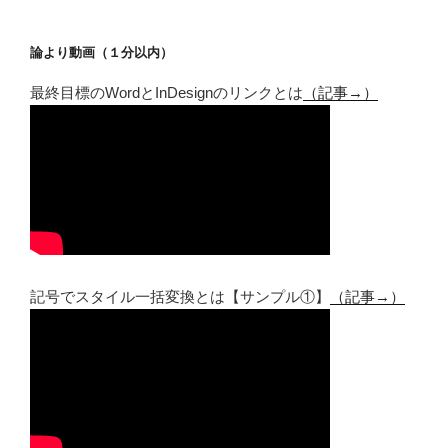
論より動画（１分以内）
最終目標のWordとInDesignのリンクとは
（記事→）
記号でスタイル一括変換とは【サンプル①】
（記事→）