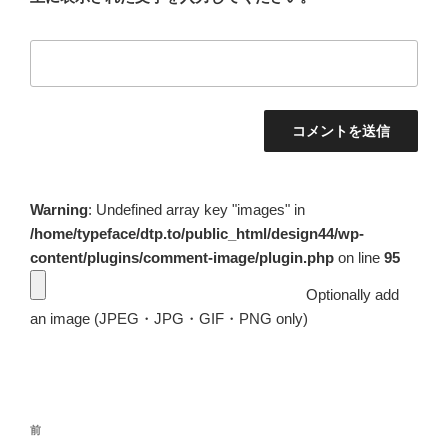
Warning
: Undefined array key "images" in
/home/typeface/dtp.to/public_html/design44/wp-
content/plugins/comment-image/plugin.php
on line
95
Optionally add
an image (JPEG・JPG・GIF・PNG only)
投
前
前
稿