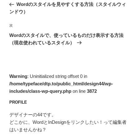
の
Wordのスタイルを見やすくする方法（スタイルウィ
ナ
投
ンドウ）
ビ
稿
ゲ
次
次
の
ー
Wordのスタイルで、使っているものだけ表示する方法
投
シ
（現在使われているスタイル）
稿
ョ
ン
Warning
: Uninitialized string offset 0 in
/home/typeface/dtp.to/public_html/design44/wp-
includes/class-wp-query.php
on line
3872
PROFILE
デザイナーの44です。
どこかに、WordとInDesignをリンクしたい！って編集者
はいませんかね？