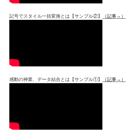
記号でスタイル一括変換とは【サンプル②】
（記事→）
感動の神業、データ結合とは【サンプル①】
（記事→）