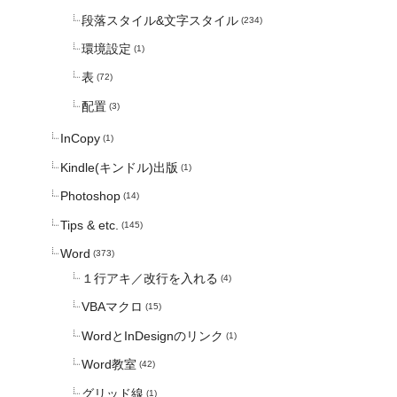
段落スタイル&文字スタイル
(234)
環境設定
(1)
表
(72)
配置
(3)
InCopy
(1)
Kindle(キンドル)出版
(1)
Photoshop
(14)
Tips & etc.
(145)
Word
(373)
１行アキ／改行を入れる
(4)
VBAマクロ
(15)
WordとInDesignのリンク
(1)
Word教室
(42)
グリッド線
(1)