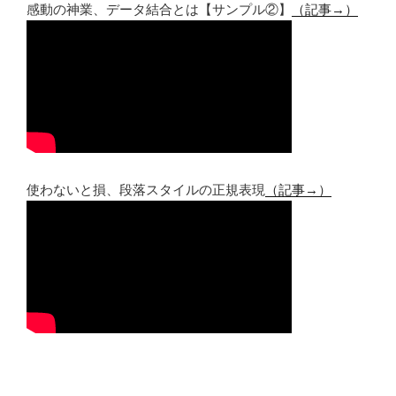
感動の神業、データ結合とは【サンプル②】
（記事→）
使わないと損、段落スタイルの正規表現
（記事→）