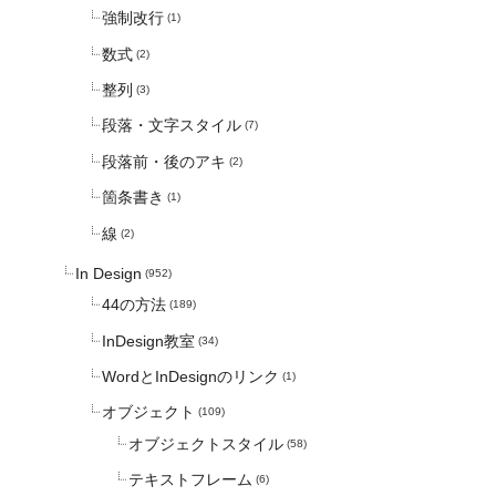
強制改行
(1)
数式
(2)
整列
(3)
段落・文字スタイル
(7)
段落前・後のアキ
(2)
箇条書き
(1)
線
(2)
In Design
(952)
44の方法
(189)
InDesign教室
(34)
WordとInDesignのリンク
(1)
オブジェクト
(109)
オブジェクトスタイル
(58)
テキストフレーム
(6)