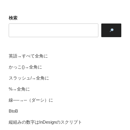
検索
英語→すべて全角に
かっこ()→全角に
スラッシュ/→全角に
%→全角に
線──→─（ダーシ）に
BtoB
縦組みの数字はInDesignのスクリプト