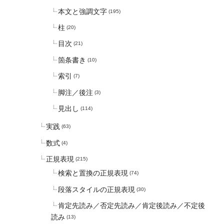
本文と強調文字
(195)
柱
(20)
目次
(21)
箇条書き
(10)
索引
(7)
脚注／後注
(3)
見出し
(114)
実践
(63)
数式
(4)
正規表現
(215)
検索と置換の正規表現
(74)
段落スタイルの正規表現
(30)
肯定先読み／否定先読み／肯定後読み／不定後
読み
(13)