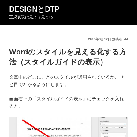
コ
DESIGNとDTP
ン
正規表現は見よう見まね
テ
ン
ツ
投
2019年8月12日
投稿者:
44
へ
稿
ス
Wordのスタイルを見える化する方
日:
キ
法（スタイルガイドの表示）
ッ
プ
文章中のどこに、どのスタイルが適用されているか、ひ
と目でわかるようにします。
画面右下の「スタイルガイドの表示」にチェックを入れ
ると、