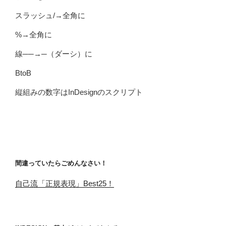
スラッシュ/→全角に
%→全角に
線──→─（ダーシ）に
BtoB
縦組みの数字はInDesignのスクリプト
間違っていたらごめんなさい！
自己流「正規表現」Best25！