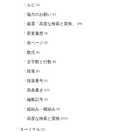
ルビ
(2)
協力のお願い
(1)
厳選「高度な検索と置換」
(39)
変更履歴
(3)
改ページ
(2)
数式
(4)
文字数と行数
(8)
段落
(6)
段落番号
(1)
箇条書き
(13)
編集記号
(2)
縦組み・横組み
(2)
高度な検索と置換
(101)
ターミナル
(1)