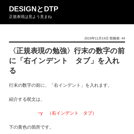
コ
DESIGNとDTP
ン
正規表現は見よう見まね
テ
ン
ツ
投
2019年11月14日
投稿者:
44
へ
稿
ス
〈正規表現の勉強〉行末の数字の前
日:
キ
に「右インデント タブ」を入れ
ッ
プ
る
行末の数字の前に、「右インデント」を入れます。
紹介する呪文は、
~y （右インデント タブ）
下の黄色の箇所です。