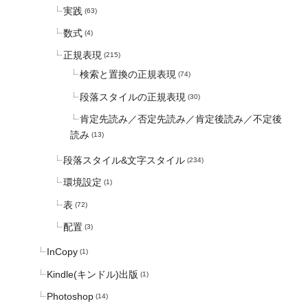
実践
(63)
数式
(4)
正規表現
(215)
検索と置換の正規表現
(74)
段落スタイルの正規表現
(30)
肯定先読み／否定先読み／肯定後読み／不定後
読み
(13)
段落スタイル&文字スタイル
(234)
環境設定
(1)
表
(72)
配置
(3)
InCopy
(1)
Kindle(キンドル)出版
(1)
Photoshop
(14)