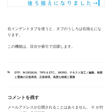
右インデントタブを使うと、タブのうしろは右揃えにな
ります。
この機能は、目次や索引で活躍します。
カ
DTP
、
IN DESIGN
、
TIPS & ETC.
、
WORD
、
テキスト加工／編集
、
検索
テ
と置換の正規表現
、
正規表現
、
高度な検索と置換
ゴ
リ
ー
コメントを残す
メールアドレスが公開されることはありません。
※
が付