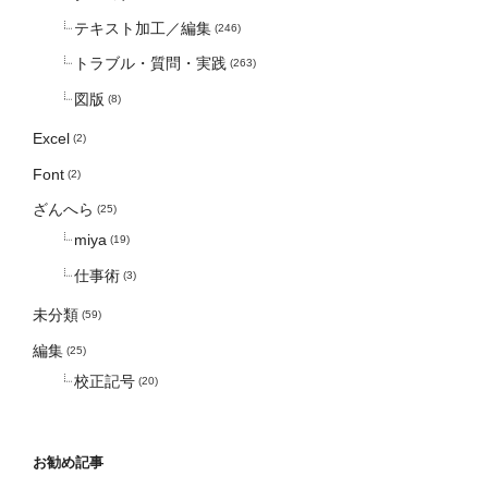
テキスト加工／編集
(246)
トラブル・質問・実践
(263)
図版
(8)
Excel
(2)
Font
(2)
ざんへら
(25)
miya
(19)
仕事術
(3)
未分類
(59)
編集
(25)
校正記号
(20)
お勧め記事