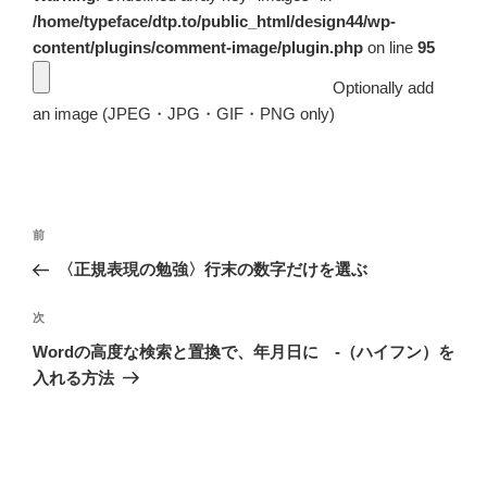
/home/typeface/dtp.to/public_html/design44/wp-
content/plugins/comment-image/plugin.php
on line
95
Optionally add
an image (JPEG・JPG・GIF・PNG only)
投
前
前
稿
の
〈正規表現の勉強〉行末の数字だけを選ぶ
ナ
投
ビ
稿
次
次
ゲ
の
Wordの高度な検索と置換で、年月日に -（ハイフン）を
投
ー
入れる方法
稿
シ
ョ
ン