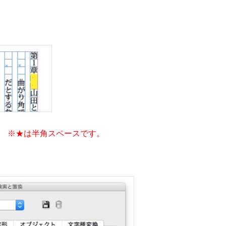
]
※★は半角スペースです。