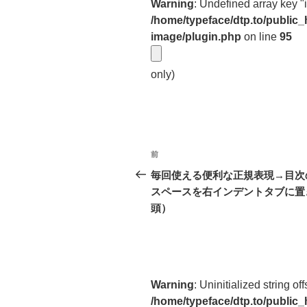
Warning
: Undefined array key "
/home/typeface/dtp.to/public
image/plugin.php
on line
95
only)
投
前
前
稿
の
毎回使える便利な正規表現→目次
投
スペースを右インデントタブに置
ナ
稿
頭）
ビ
ゲ
ー
Warning
: Uninitialized string off
シ
/home/typeface/dtp.to/public