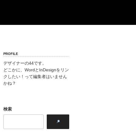
PROFILE
デザイナーの44です。
どこかに、WordとInDesignをリン
クしたい！って編集者はいません
かね？
検索