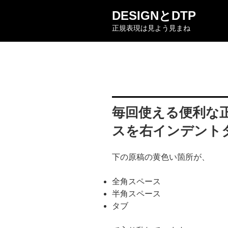
コ
DESIGNとDTP
ン
正規表現は見よう見まね
テ
ン
ツ
へ
ス
キ
ッ
毎回使える便利な
プ
スを右インデント
下の原稿の黄色い箇所が、
全角スペース
半角スペース
タブ