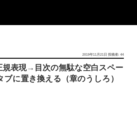
投
2019年11月21日
投稿者:
44
稿
日:
正規表現→目次の無駄な空白スペー
タブに置き換える（章のうしろ）