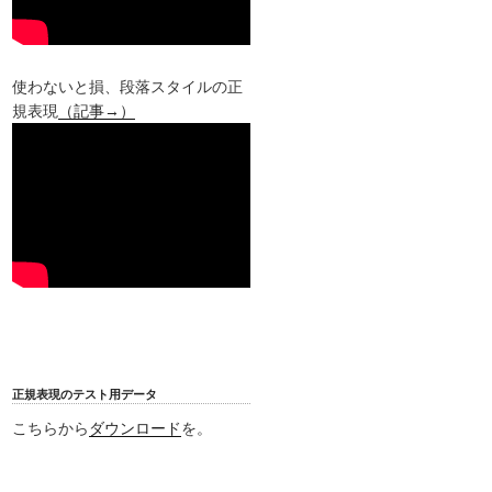
使わないと損、段落スタイルの正
規表現
（記事→）
正規表現のテスト用データ
こちらから
ダウンロード
を。