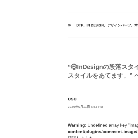
カ
DTP
、
IN DESIGN
、
デザインパーツ
、
本
テ
ゴ
リ
ー
“⑥InDesignの段
スタイルをあてます。” 
oso
2020年6月11日 4:43 PM
Warning
: Undefined array key "ima
content/plugins/comment-image/