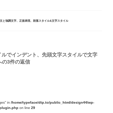
文と強調文字
、
正規表現
、
段落スタイル&文字スタイル
落スタイルでインデント、先頭文字スタイルで文字
への3件の返信
ges" in
/home/typeface/dtp.to/public_html/design44/wp-
plugin.php
on line
29