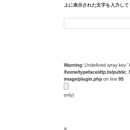
上に表示された文字を入力して
Warning
: Undefined array key "
/home/typeface/dtp.to/public
image/plugin.php
on line
95
only)
投
前
前