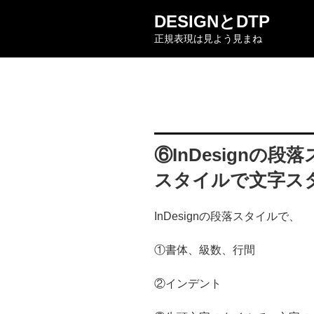
コ
DESIGNとDTP
ン
正規表現は見よう見まね
テ
ン
ツ
へ
ス
キ
ッ
⑥InDesignの
プ
スタイルで文字ス
InDesignの段落スタイルで、
①書体、級数、行間
②インデント