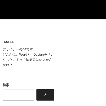
PROFILE
デザイナーの44です。
どこかに、WordとInDesignをリン
クしたい！って編集者はいません
かね？
検索