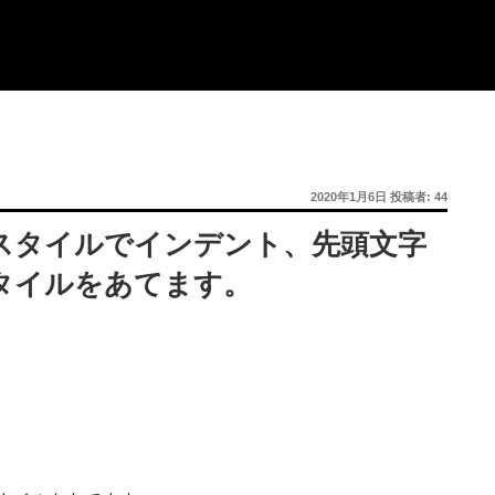
投
2020年1月6日
投稿者:
44
稿
日:
段落スタイルでインデント、先頭文字
タイルをあてます。