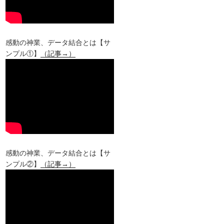
感動の神業、データ結合とは【サ
ンプル①】
（記事→）
感動の神業、データ結合とは【サ
ンプル②】
（記事→）