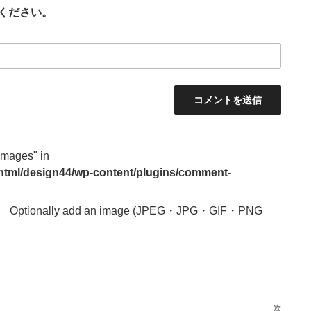
ください。
images" in
_html/design44/wp-content/plugins/comment-
Optionally add an image (JPEG・JPG・GIF・PNG
次
次