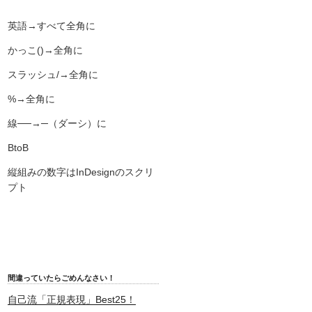
英語→すべて全角に
かっこ()→全角に
スラッシュ/→全角に
%→全角に
線──→─（ダーシ）に
BtoB
縦組みの数字はInDesignのスクリ
プト
間違っていたらごめんなさい！
自己流「正規表現」Best25！