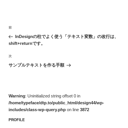
投
前
前
稿
の
InDesignの柱でよく使う「テキスト変数」の改行は、
ナ
投
shift+returnです。
ビ
稿
ゲ
次
次
の
ー
サンプルテキストを作る手順
投
シ
稿
ョ
ン
Warning
: Uninitialized string offset 0 in
/home/typeface/dtp.to/public_html/design44/wp-
includes/class-wp-query.php
on line
3872
PROFILE