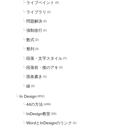
ライブペイント
(3)
ライブラリ
(1)
問題解決
(2)
強制改行
(1)
数式
(2)
整列
(3)
段落・文字スタイル
(7)
段落前・後のアキ
(2)
箇条書き
(1)
線
(2)
In Design
(952)
44の方法
(189)
InDesign教室
(34)
WordとInDesignのリンク
(1)