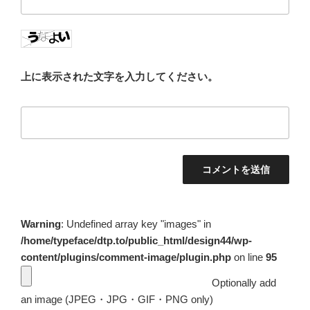
上に表示された文字を入力してください。
Warning
: Undefined array key "images" in
/home/typeface/dtp.to/public_html/design44/wp-
content/plugins/comment-image/plugin.php
on line
95
Optionally add
an image (JPEG・JPG・GIF・PNG only)