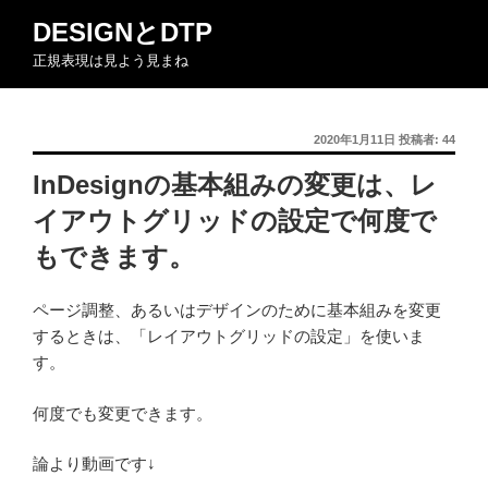
コ
DESIGNとDTP
ン
正規表現は見よう見まね
テ
ン
ツ
投
2020年1月11日
投稿者:
44
へ
稿
ス
InDesignの基本組みの変更は、レ
日:
キ
イアウトグリッドの設定で何度で
ッ
プ
もできます。
ページ調整、あるいはデザインのために基本組みを変更
するときは、「レイアウトグリッドの設定」を使いま
す。
何度でも変更できます。
論より動画です↓