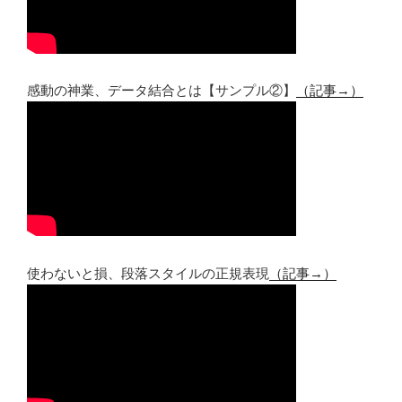
感動の神業、データ結合とは【サンプル②】
（記事→）
使わないと損、段落スタイルの正規表現
（記事→）