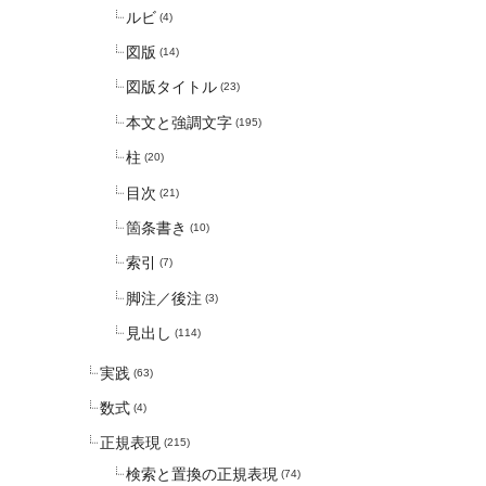
ルビ
(4)
図版
(14)
図版タイトル
(23)
本文と強調文字
(195)
柱
(20)
目次
(21)
箇条書き
(10)
索引
(7)
脚注／後注
(3)
見出し
(114)
実践
(63)
数式
(4)
正規表現
(215)
検索と置換の正規表現
(74)