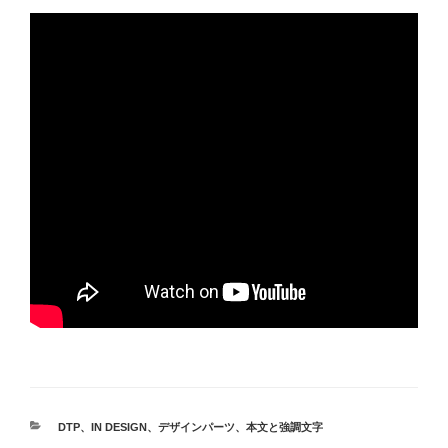
カ
DTP
、
IN DESIGN
、
デザインパーツ
、
本文と強調文字
テ