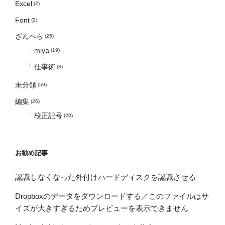
Excel
(2)
Font
(2)
ざんへら
(25)
miya
(19)
仕事術
(3)
未分類
(59)
編集
(25)
校正記号
(20)
お勧め記事
認識しなくなった外付けハードディスクを認識させる
Dropboxのデータをダウンロードする／このファイルはサ
イズが大きすぎるためプレビューを表示できません