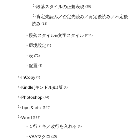
段落スタイルの正規表現
(30)
肯定先読み／否定先読み／肯定後読み／不定後
読み
(13)
段落スタイル&文字スタイル
(234)
環境設定
(1)
表
(72)
配置
(3)
InCopy
(1)
Kindle(キンドル)出版
(1)
Photoshop
(14)
Tips & etc.
(145)
Word
(373)
１行アキ／改行を入れる
(4)
VBAマクロ
(15)