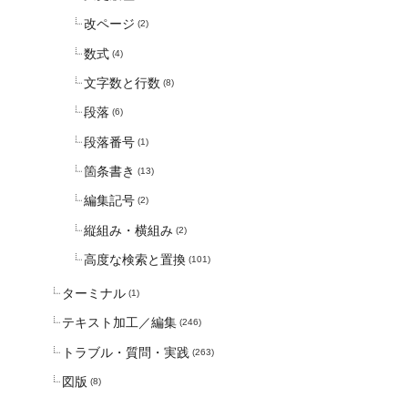
改ページ
(2)
数式
(4)
文字数と行数
(8)
段落
(6)
段落番号
(1)
箇条書き
(13)
編集記号
(2)
縦組み・横組み
(2)
高度な検索と置換
(101)
ターミナル
(1)
テキスト加工／編集
(246)
トラブル・質問・実践
(263)
図版
(8)