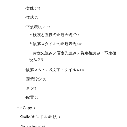
実践
(63)
数式
(4)
正規表現
(215)
検索と置換の正規表現
(74)
段落スタイルの正規表現
(30)
肯定先読み／否定先読み／肯定後読み／不定後
読み
(13)
段落スタイル&文字スタイル
(234)
環境設定
(1)
表
(72)
配置
(3)
InCopy
(1)
Kindle(キンドル)出版
(1)
Photoshop
(14)