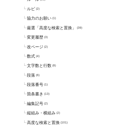
ルビ
(2)
協力のお願い
(1)
厳選「高度な検索と置換」
(39)
変更履歴
(3)
改ページ
(2)
数式
(4)
文字数と行数
(8)
段落
(6)
段落番号
(1)
箇条書き
(13)
編集記号
(2)
縦組み・横組み
(2)
高度な検索と置換
(101)