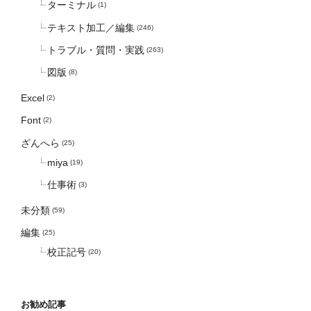
ターミナル
(1)
テキスト加工／編集
(246)
トラブル・質問・実践
(263)
図版
(8)
Excel
(2)
Font
(2)
ざんへら
(25)
miya
(19)
仕事術
(3)
未分類
(59)
編集
(25)
校正記号
(20)
お勧め記事