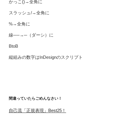
かっこ()→全角に
スラッシュ/→全角に
%→全角に
線──→─（ダーシ）に
BtoB
縦組みの数字はInDesignのスクリプト
間違っていたらごめんなさい！
自己流「正規表現」Best25！