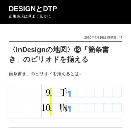
コ
DESIGNとDTP
ン
正規表現は見よう見まね
テ
ン
ツ
投
2020年4月16日
投稿者:
44
へ
稿
ス
〈InDesignの地図〉⑫「箇条書
日:
キ
き」のピリオドを揃える
ッ
プ
箇条書き」のピリオドを揃えるとは↓