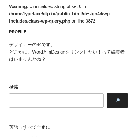
ン
Warning
: Uninitialized string offset 0 in
/home/typeface/dtp.to/public_html/design44/wp-
includes/class-wp-query.php
on line
3872
PROFILE
デザイナーの44です。
どこかに、WordとInDesignをリンクしたい！って編集者
はいませんかね？
検索
英語→すべて全角に