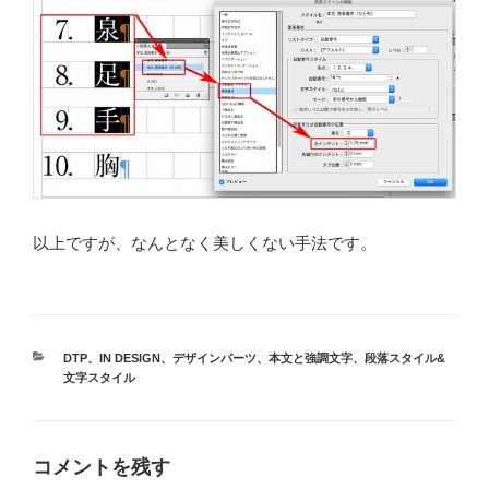
以上ですが、なんとなく美しくない手法です。
カ
DTP
、
IN DESIGN
、
デザインパーツ
、
本文と強調文字
、
段落スタイル&
テ
文字スタイル
ゴ
リ
ー
コメントを残す