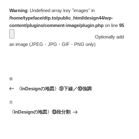
Warning
: Undefined array key "images" in
/home/typeface/dtp.to/public_html/design44/wp-
content/plugins/comment-image/plugin.php
on line
95
Optionally add
an image (JPEG・JPG・GIF・PNG only)
投
前
前
稿
の
〈InDesignの地図〉⑨下線／⑩強調
ナ
投
ビ
稿
次
次
ゲ
の
〈InDesignの地図〉⑬段分割
投
ー
稿
シ
ョ