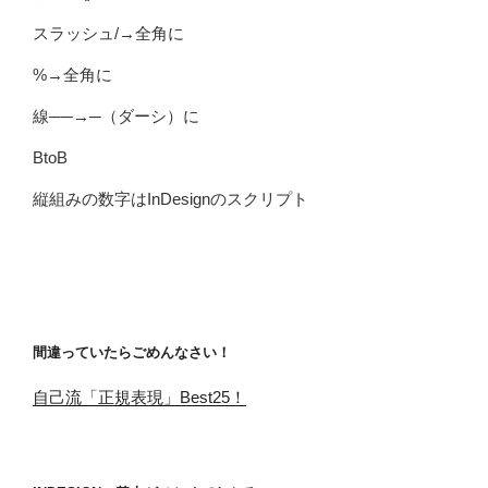
スラッシュ/→全角に
%→全角に
線──→─（ダーシ）に
BtoB
縦組みの数字はInDesignのスクリプト
間違っていたらごめんなさい！
自己流「正規表現」Best25！