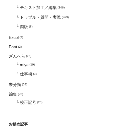
テキスト加工／編集
(246)
トラブル・質問・実践
(263)
図版
(8)
Excel
(2)
Font
(2)
ざんへら
(25)
miya
(19)
仕事術
(3)
未分類
(59)
編集
(25)
校正記号
(20)
お勧め記事