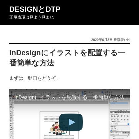
コ
DESIGNとDTP
ン
正規表現は見よう見まね
テ
ン
ツ
投
2020年6月8日
投稿者:
44
へ
稿
ス
InDesignにイラストを配置する一
日:
キ
番簡単な方法
ッ
プ
まずは、動画をどうぞ↓
InDesignにイラストを配置する一番簡単な方法