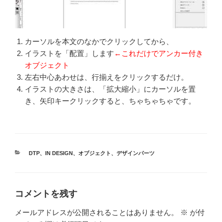
カーソルを本文のなかでクリックしてから、
イラストを「配置」します
←これだけでアンカー付き
オブジェクト
左右中心あわせは、行揃えをクリックするだけ。
イラストの大きさは、「拡大縮小」にカーソルを置
き、矢印キークリックすると、ちゃちゃちゃです。
カ
DTP
、
IN DESIGN
、
オブジェクト
、
デザインパーツ
テ
ゴ
リ
ー
コメントを残す
メールアドレスが公開されることはありません。
※
が付