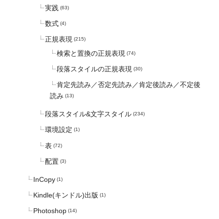
実践
(63)
数式
(4)
正規表現
(215)
検索と置換の正規表現
(74)
段落スタイルの正規表現
(30)
肯定先読み／否定先読み／肯定後読み／不定後
読み
(13)
段落スタイル&文字スタイル
(234)
環境設定
(1)
表
(72)
配置
(3)
InCopy
(1)
Kindle(キンドル)出版
(1)
Photoshop
(14)