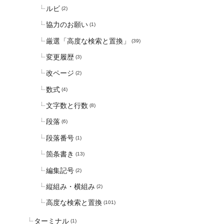
ルビ
(2)
協力のお願い
(1)
厳選「高度な検索と置換」
(39)
変更履歴
(3)
改ページ
(2)
数式
(4)
文字数と行数
(8)
段落
(6)
段落番号
(1)
箇条書き
(13)
編集記号
(2)
縦組み・横組み
(2)
高度な検索と置換
(101)
ターミナル
(1)