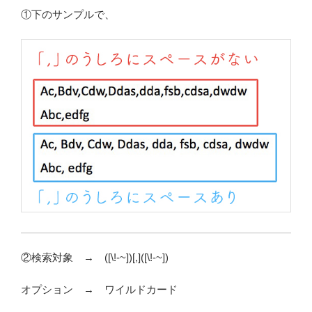
①下のサンプルで、
②検索対象 → ([\!-~])[,]([\!-~])
オプション → ワイルドカード