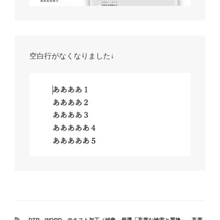
空白行がなくなりました↓
カ
DTP
、
WORD
、
テキスト加工／編集
、
厳選「高度な検索と置換」
、
高度