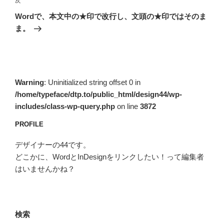
次
次
ゲ
の
Wordで、本文中の★印で改行し、文頭の★印ではそのま
投
ー
ま。
稿
シ
ョ
ン
Warning
: Uninitialized string offset 0 in
/home/typeface/dtp.to/public_html/design44/wp-
includes/class-wp-query.php
on line
3872
PROFILE
デザイナーの44です。
どこかに、WordとInDesignをリンクしたい！って編集者
はいませんかね？
検索