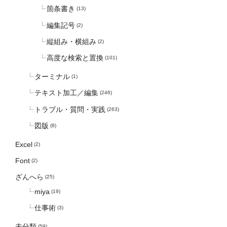
箇条書き
(13)
編集記号
(2)
縦組み・横組み
(2)
高度な検索と置換
(101)
ターミナル
(1)
テキスト加工／編集
(246)
トラブル・質問・実践
(263)
図版
(8)
Excel
(2)
Font
(2)
ざんへら
(25)
miya
(19)
仕事術
(3)
未分類
(59)