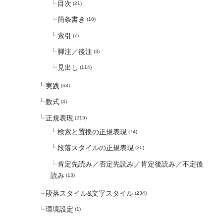
目次
(21)
箇条書き
(10)
索引
(7)
脚注／後注
(3)
見出し
(114)
実践
(63)
数式
(4)
正規表現
(215)
検索と置換の正規表現
(74)
段落スタイルの正規表現
(30)
肯定先読み／否定先読み／肯定後読み／不定後
読み
(13)
段落スタイル&文字スタイル
(234)
環境設定
(1)