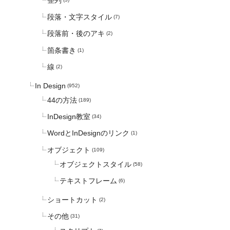
整列
(3)
段落・文字スタイル
(7)
段落前・後のアキ
(2)
箇条書き
(1)
線
(2)
In Design
(952)
44の方法
(189)
InDesign教室
(34)
WordとInDesignのリンク
(1)
オブジェクト
(109)
オブジェクトスタイル
(58)
テキストフレーム
(6)
ショートカット
(2)
その他
(31)