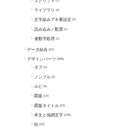
スクリプト
(7)
ライブラリ
(4)
文字組みアキ量設定
(3)
読み込み／配置
(1)
連数字処理
(1)
データ結合
(10)
デザインパーツ
(388)
タブ
(2)
ノンブル
(3)
ルビ
(4)
図版
(14)
図版タイトル
(23)
本文と強調文字
(195)
柱
(20)