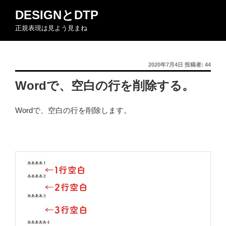
コ
DESIGNとDTP
ン
正規表現は見よう見まね
テ
ン
ツ
投
2020年7月4日
投稿者:
44
へ
稿
ス
Wordで、空白の行を削除する。
日:
キ
ッ
Wordで、空白の行を削除します。
プ