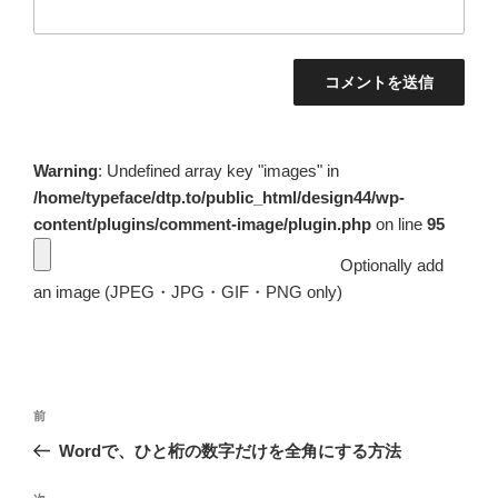
Warning
: Undefined array key "images" in
/home/typeface/dtp.to/public_html/design44/wp-
content/plugins/comment-image/plugin.php
on line
95
Optionally add
an image (JPEG・JPG・GIF・PNG only)
投
前
前
稿
の
Wordで、ひと桁の数字だけを全角にする方法
ナ
投
ビ
稿