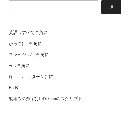
英語→すべて全角に
かっこ()→全角に
スラッシュ/→全角に
%→全角に
線──→─（ダーシ）に
BtoB
縦組みの数字はInDesignのスクリプト