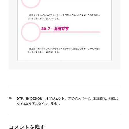
カ
DTP
、
IN DESIGN
、
オブジェクト
、
デザインパーツ
、
正規表現
、
段落ス
テ
タイル&文字スタイル
、
見出し
ゴ
リ
ー
コメントを残す