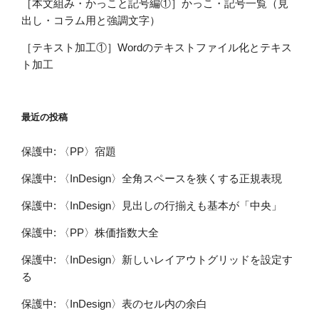
［本文組み・かっこと記号編①］かっこ・記号一覧（見
出し・コラム用と強調文字）
［テキスト加工①］Wordのテキストファイル化とテキス
ト加工
最近の投稿
保護中: 〈PP〉宿題
保護中: 〈InDesign〉全角スペースを狭くする正規表現
保護中: 〈InDesign〉見出しの行揃えも基本が「中央」
保護中: 〈PP〉株価指数大全
保護中: 〈InDesign〉新しいレイアウトグリッドを設定す
る
保護中: 〈InDesign〉表のセル内の余白