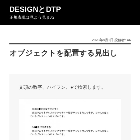
コ
DESIGNとDTP
ン
正規表現は見よう見まね
テ
ン
ツ
投
2020年8月1日
投稿者:
44
へ
稿
ス
オブジェクトを配置する見出し
日:
キ
ッ
プ
文頭の数字、ハイフン、●で検索します。