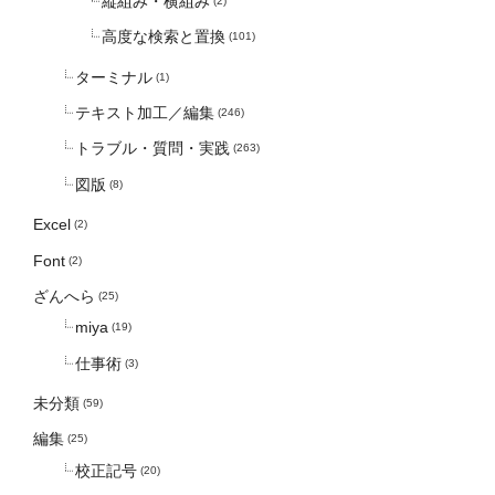
縦組み・横組み
(2)
高度な検索と置換
(101)
ターミナル
(1)
テキスト加工／編集
(246)
トラブル・質問・実践
(263)
図版
(8)
Excel
(2)
Font
(2)
ざんへら
(25)
miya
(19)
仕事術
(3)
未分類
(59)
編集
(25)
校正記号
(20)