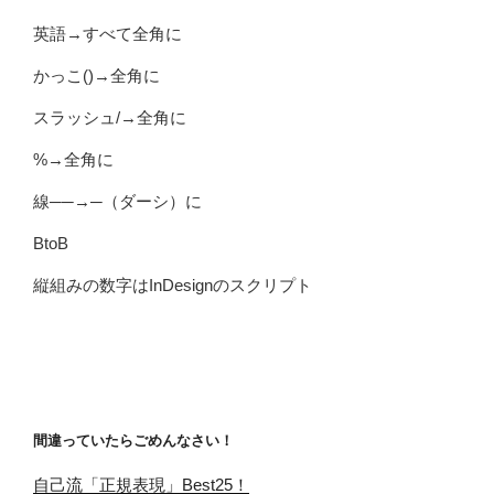
英語→すべて全角に
かっこ()→全角に
スラッシュ/→全角に
%→全角に
線──→─（ダーシ）に
BtoB
縦組みの数字はInDesignのスクリプト
間違っていたらごめんなさい！
自己流「正規表現」Best25！