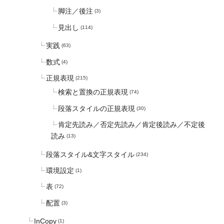
脚注／後注
(3)
見出し
(114)
実践
(63)
数式
(4)
正規表現
(215)
検索と置換の正規表現
(74)
段落スタイルの正規表現
(30)
肯定先読み／否定先読み／肯定後読み／不定後
読み
(13)
段落スタイル&文字スタイル
(234)
環境設定
(1)
表
(72)
配置
(3)
InCopy
(1)