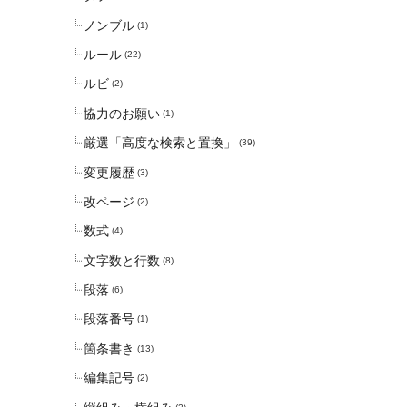
ノンブル
(1)
ルール
(22)
ルビ
(2)
協力のお願い
(1)
厳選「高度な検索と置換」
(39)
変更履歴
(3)
改ページ
(2)
数式
(4)
文字数と行数
(8)
段落
(6)
段落番号
(1)
箇条書き
(13)
編集記号
(2)