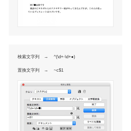
検索文字列 → ^(\d+-\d+●)
置換文字列 → ~c$1