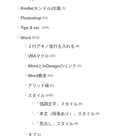
Kindle(キンドル)出版
(1)
Photoshop
(14)
Tips & etc.
(145)
Word
(373)
１行アキ／改行を入れる
(4)
VBAマクロ
(15)
WordとInDesignのリンク
(1)
Word教室
(42)
グリッド線
(1)
スタイル
(100)
「強調文字」スタイル
(5)
「本文（段落あり）」スタイル
(4)
「見出し」スタイル
(4)
タブ
(1)