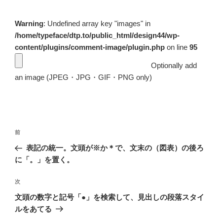
Warning
: Undefined array key "images" in
/home/typeface/dtp.to/public_html/design44/wp-
content/plugins/comment-image/plugin.php
on line
95
Optionally add
an image (JPEG・JPG・GIF・PNG only)
投
前
前
稿
の
表記の統一。文頭が※か＊で、文末の（図表）の後ろ
ナ
投
に「。」を置く。
ビ
稿
ゲ
次
次
の
ー
文頭の数字と記号「●」を検索して、見出しの段落スタイ
投
シ
ルをあてる
稿