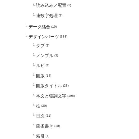
読み込み／配置
(1)
連数字処理
(1)
データ結合
(10)
デザインパーツ
(388)
タブ
(2)
ノンブル
(3)
ルビ
(4)
図版
(14)
図版タイトル
(23)
本文と強調文字
(195)
柱
(20)
目次
(21)
箇条書き
(10)
索引
(7)