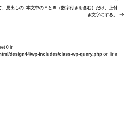
の
て、見出しの
本文中の＊と※（数字付きを含む）だけ、上付
投
き文字にする。
稿
set 0 in
_html/design44/wp-includes/class-wp-query.php
on line