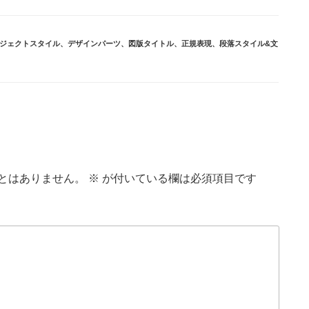
ジェクトスタイル
、
デザインパーツ
、
図版タイトル
、
正規表現
、
段落スタイル&文
とはありません。
※
が付いている欄は必須項目です