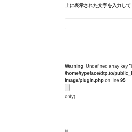
上に表示された文字を入力して
Warning
: Undefined array key "
/home/typeface/dtp.to/public
image/plugin.php
on line
95
only)
投
前
前