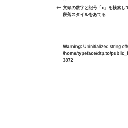
稿
の
文頭の数字と記号「●」を検索し
投
段落スタイルをあてる
ナ
稿
ビ
ゲ
ー
Warning
: Uninitialized string off
/home/typeface/dtp.to/public
シ
3872
ョ
ン