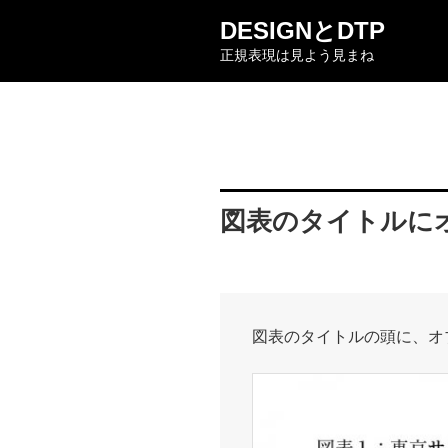
コ
DESIGNとDTP
ン
正規表現は見よう見まね
テ
ン
ツ
へ
ス
キ
ッ
図表のタイトルに
プ
図表のタイトルの頭に、オ