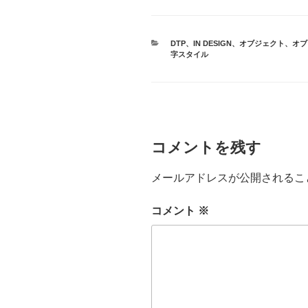
カ
DTP
、
IN DESIGN
、
オブジェクト
、
オブ
テ
字スタイル
ゴ
リ
ー
コメントを残す
メールアドレスが公開されるこ
コメント
※