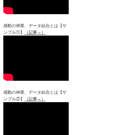
感動の神業、データ結合とは【サ
ンプル①】
（記事→）
感動の神業、データ結合とは【サ
ンプル②】
（記事→）