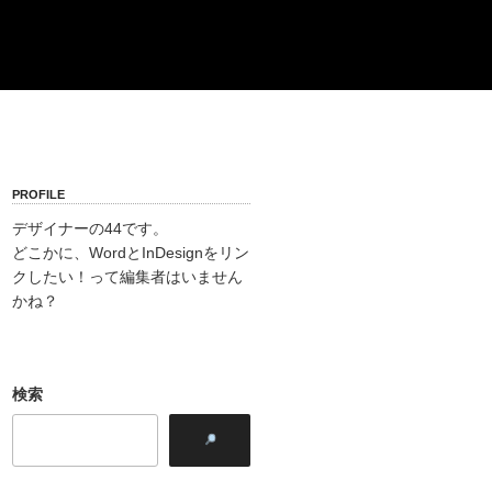
PROFILE
デザイナーの44です。
どこかに、WordとInDesignをリン
クしたい！って編集者はいません
かね？
検索