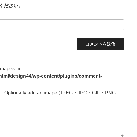
ください。
images" in
_html/design44/wp-content/plugins/comment-
Optionally add an image (JPEG・JPG・GIF・PNG
次
次