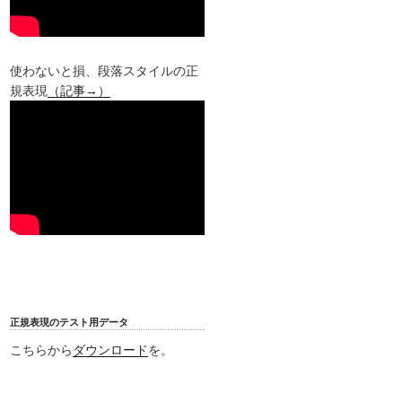
使わないと損、段落スタイルの正
規表現
（記事→）
正規表現のテスト用データ
こちらから
ダウンロード
を。