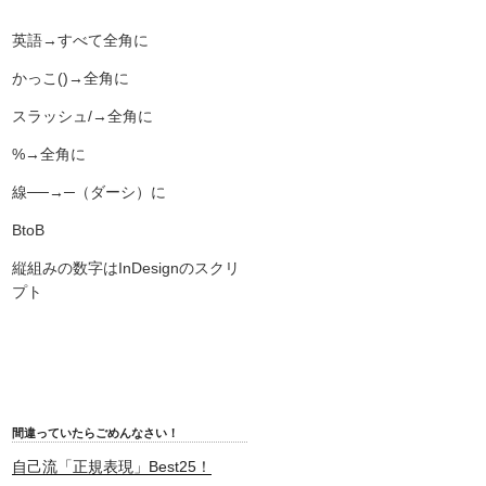
英語→すべて全角に
かっこ()→全角に
スラッシュ/→全角に
%→全角に
線──→─（ダーシ）に
BtoB
縦組みの数字はInDesignのスクリ
プト
間違っていたらごめんなさい！
自己流「正規表現」Best25！