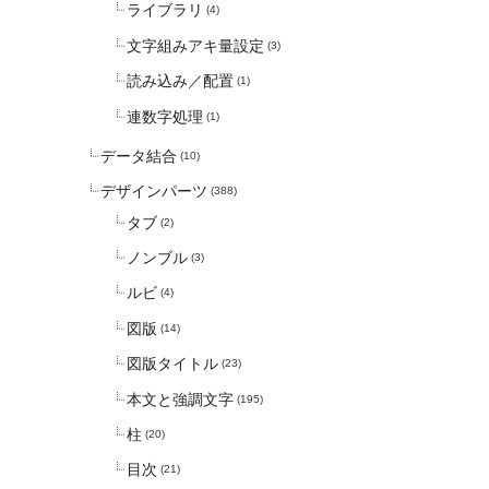
ライブラリ
(4)
文字組みアキ量設定
(3)
読み込み／配置
(1)
連数字処理
(1)
データ結合
(10)
デザインパーツ
(388)
タブ
(2)
ノンブル
(3)
ルビ
(4)
図版
(14)
図版タイトル
(23)
本文と強調文字
(195)
柱
(20)
目次
(21)