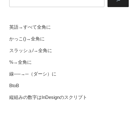
英語→すべて全角に
かっこ()→全角に
スラッシュ/→全角に
%→全角に
線──→─（ダーシ）に
BtoB
縦組みの数字はInDesignのスクリプト