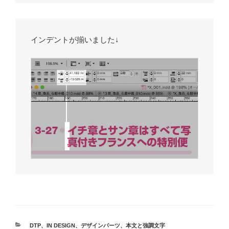
インデントが揃いました↓
カ
DTP
、
IN DESIGN
、
デザインパーツ
、
本文と強調文字