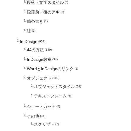
段落・文字スタイル
(7)
段落前・後のアキ
(2)
箇条書き
(1)
線
(2)
In Design
(952)
44の方法
(189)
InDesign教室
(34)
WordとInDesignのリンク
(1)
オブジェクト
(109)
オブジェクトスタイル
(58)
テキストフレーム
(6)
ショートカット
(2)
その他
(31)
スクリプト
(7)