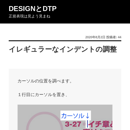
コ
DESIGNとDTP
ン
正規表現は見よう見まね
テ
ン
ツ
投
2020年8月2日
投稿者:
44
へ
稿
ス
イレギュラーなインデントの調整
日:
キ
ッ
プ
カーソルの位置を調べます。
１行目にカーソルを置き、