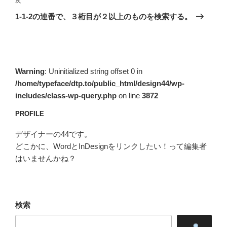
ゲ
次
次
の
ー
1-1-2の連番で、３桁目が２以上のものを検索する。
投
シ
稿
ョ
ン
Warning
: Uninitialized string offset 0 in
/home/typeface/dtp.to/public_html/design44/wp-
includes/class-wp-query.php
on line
3872
PROFILE
デザイナーの44です。
どこかに、WordとInDesignをリンクしたい！って編集者
はいませんかね？
検索