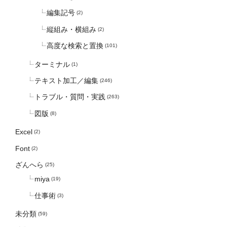
編集記号
(2)
縦組み・横組み
(2)
高度な検索と置換
(101)
ターミナル
(1)
テキスト加工／編集
(246)
トラブル・質問・実践
(263)
図版
(8)
Excel
(2)
Font
(2)
ざんへら
(25)
miya
(19)
仕事術
(3)
未分類
(59)