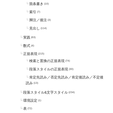
箇条書き
(10)
索引
(7)
脚注／後注
(3)
見出し
(114)
実践
(63)
数式
(4)
正規表現
(215)
検索と置換の正規表現
(74)
段落スタイルの正規表現
(30)
肯定先読み／否定先読み／肯定後読み／不定後
読み
(13)
段落スタイル&文字スタイル
(234)
環境設定
(1)
表
(72)