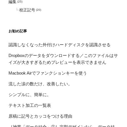
編集
(25)
校正記号
(20)
お勧め記事
認識しなくなった外付けハードディスクを認識させる
Dropboxのデータをダウンロードする／このファイルはサ
イズが大きすぎるためプレビューを表示できません
Macbook Airでファンクションキーを使う
流した涙の数だけ、改善したい。
シンプルに、簡単に。
テキスト加工の一覧表
原稿に記号とカッコをつける理由
［神業「データ結合」①］定型デザインなら、データ結