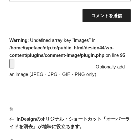
Warning
: Undefined array key "images" in
/home/typeface/dtp.to/public_html/design44/wp-
content/plugins/comment-image/plugin.php
on line
95
Optionally add
an image (JPEG・JPG・GIF・PNG only)
投
前
前
稿
の
InDesignのオリジナル・ショートカット「オーバーラ
ナ
投
イドを消去」が地味に役立ちます。
ビ
稿