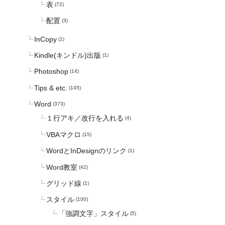
表
(72)
配置
(3)
InCopy
(1)
Kindle(キンドル)出版
(1)
Photoshop
(14)
Tips & etc.
(145)
Word
(373)
１行アキ／改行を入れる
(4)
VBAマクロ
(15)
WordとInDesignのリンク
(1)
Word教室
(42)
グリッド線
(1)
スタイル
(100)
「強調文字」スタイル
(5)