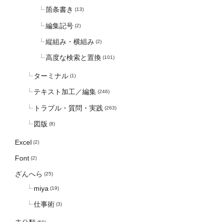
箇条書き
(13)
編集記号
(2)
縦組み・横組み
(2)
高度な検索と置換
(101)
ターミナル
(1)
テキスト加工／編集
(246)
トラブル・質問・実践
(263)
図版
(8)
Excel
(2)
Font
(2)
ざんへら
(25)
miya
(19)
仕事術
(3)