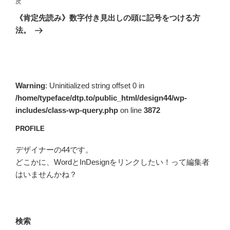
ビ
稿
次
次
ゲ
の
《肯定先読み》数字付き見出しの頭に記号をつける方
投
ー
法。
稿
シ
ョ
ン
Warning
: Uninitialized string offset 0 in
/home/typeface/dtp.to/public_html/design44/wp-
includes/class-wp-query.php
on line
3872
PROFILE
デザイナーの44です。
どこかに、WordとInDesignをリンクしたい！って編集者
はいませんかね？
検索