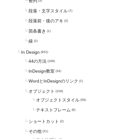
整列
(3)
段落・文字スタイル
(7)
段落前・後のアキ
(2)
箇条書き
(1)
線
(2)
In Design
(952)
44の方法
(189)
InDesign教室
(34)
WordとInDesignのリンク
(1)
オブジェクト
(109)
オブジェクトスタイル
(58)
テキストフレーム
(6)
ショートカット
(2)
その他
(31)