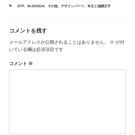
カ
DTP
、
IN DESIGN
、
その他
、
デザインパーツ
、
本文と強調文字
テ
ゴ
リ
ー
コメントを残す
メールアドレスが公開されることはありません。
※
が付
いている欄は必須項目です
コメント
※