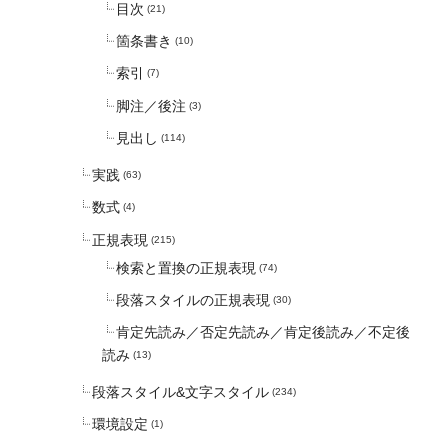
目次
(21)
箇条書き
(10)
索引
(7)
脚注／後注
(3)
見出し
(114)
実践
(63)
数式
(4)
正規表現
(215)
検索と置換の正規表現
(74)
段落スタイルの正規表現
(30)
肯定先読み／否定先読み／肯定後読み／不定後
読み
(13)
段落スタイル&文字スタイル
(234)
環境設定
(1)