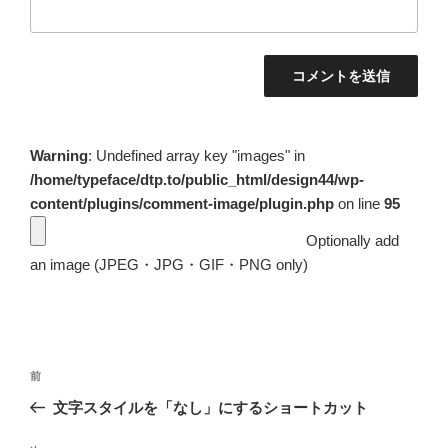
Warning
: Undefined array key "images" in
/home/typeface/dtp.to/public_html/design44/wp-
content/plugins/comment-image/plugin.php
on line
95
Optionally add
an image (JPEG・JPG・GIF・PNG only)
投
前
前
稿
の
文字スタイルを「なし」にするショートカット
ナ
投