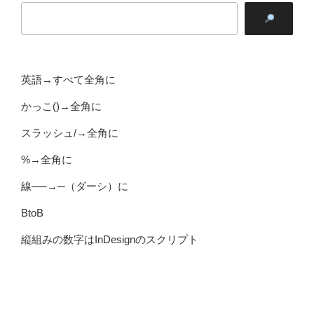
英語→すべて全角に
かっこ()→全角に
スラッシュ/→全角に
%→全角に
線──→─（ダーシ）に
BtoB
縦組みの数字はInDesignのスクリプト