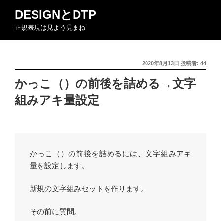
コ
DESIGNとDTP
ン
正規表現は見よう見まね
テ
ン
ツ
投
2020年8月13日
投稿者:
44
へ
稿
ス
かっこ（）の前後を詰める→文字
日:
キ
組みアキ量設定
ッ
プ
かっこ（）の前後を詰めるには、文字組みアキ
量を設定します。
新規の文字組みセットを作ります。
その前に質問。