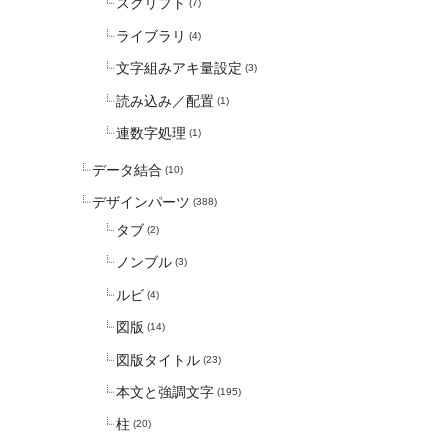
スクリプト
(7)
ライブラリ
(4)
文字組みアキ量設定
(3)
読み込み／配置
(1)
連数字処理
(1)
データ結合
(10)
デザインパーツ
(388)
タブ
(2)
ノンブル
(3)
ルビ
(4)
図版
(14)
図版タイトル
(23)
本文と強調文字
(195)
柱
(20)