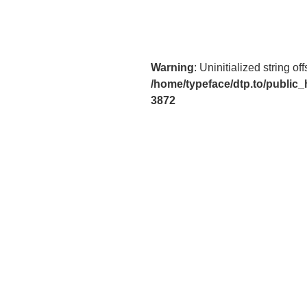
稿
ビ
ゲ
ー
Warning
: Uninitialized string off
/home/typeface/dtp.to/public
シ
3872
ョ
ン