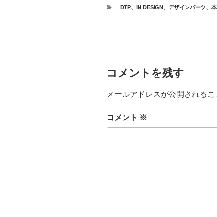
カ
DTP
、
IN DESIGN
、
デザインパーツ
、
本
テ
ゴ
リ
ー
コメントを残す
メールアドレスが公開されるこ
コメント
※