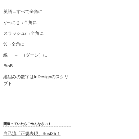
英語→すべて全角に
かっこ()→全角に
スラッシュ/→全角に
%→全角に
線──→─（ダーシ）に
BtoB
縦組みの数字はInDesignのスクリ
プト
間違っていたらごめんなさい！
自己流「正規表現」Best25！