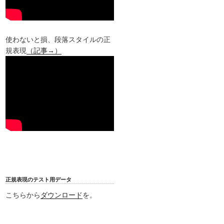
使わないと損、段落スタイルの正
規表現
（記事→）
正規表現のテスト用データ
こちらから
ダウンロード
を。