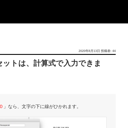
投
2020年8月13日
投稿者:
44
稿
日:
セットは、計算式で入力できま
０
」なら、文字の下に線がひかれます。