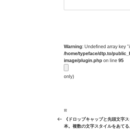
Warning
: Undefined array key "
/home/typeface/dtp.to/public
image/plugin.php
on line
95
only)
投
前
前
稿
の
《ドロップキャップと先頭文字ス
投
本。複数の文字スタイルをあてる
ナ