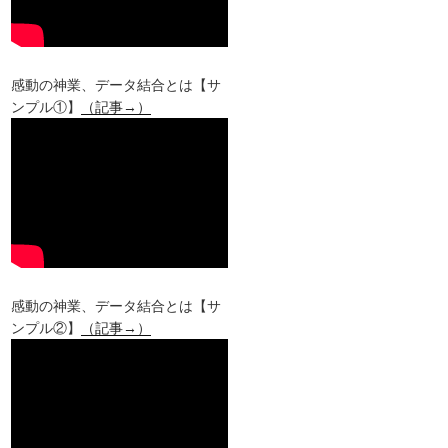
感動の神業、データ結合とは【サ
ンプル①】
（記事→）
感動の神業、データ結合とは【サ
ンプル②】
（記事→）