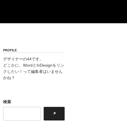
PROFILE
デザイナーの44です。
どこかに、WordとInDesignをリン
クしたい！って編集者はいません
かね？
検索