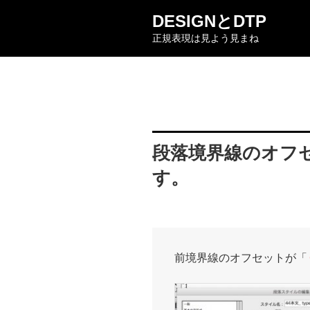
コ
DESIGNとDTP
ン
正規表現は見よう見まね
テ
ン
ツ
へ
ス
キ
ッ
段落境界線のオフ
プ
す。
前境界線のオフセットが「