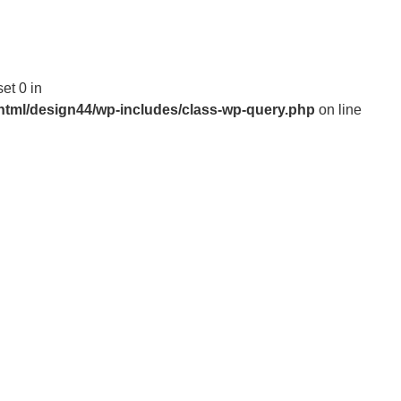
稿
set 0 in
_html/design44/wp-includes/class-wp-query.php
on line