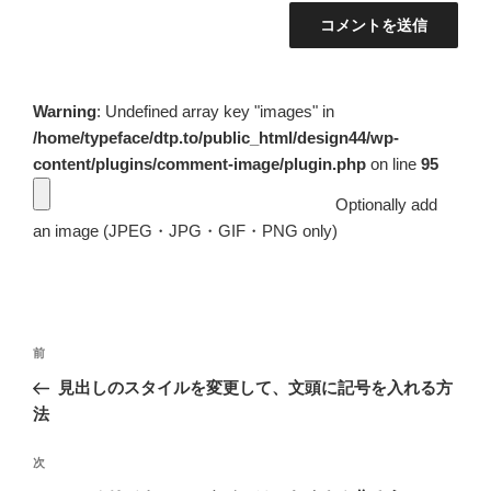
Warning
: Undefined array key "images" in
/home/typeface/dtp.to/public_html/design44/wp-
content/plugins/comment-image/plugin.php
on line
95
Optionally add
an image (JPEG・JPG・GIF・PNG only)
投
前
前
稿
の
見出しのスタイルを変更して、文頭に記号を入れる方
ナ
投
法
ビ
稿
ゲ
次
次
の