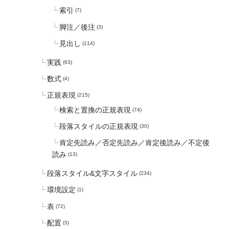
索引
(7)
脚注／後注
(3)
見出し
(114)
実践
(63)
数式
(4)
正規表現
(215)
検索と置換の正規表現
(74)
段落スタイルの正規表現
(30)
肯定先読み／否定先読み／肯定後読み／不定後
読み
(13)
段落スタイル&文字スタイル
(234)
環境設定
(1)
表
(72)
配置
(3)