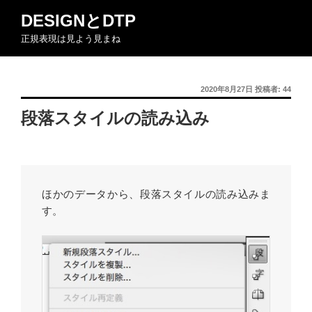
コ
DESIGNとDTP
ン
正規表現は見よう見まね
テ
ン
ツ
投
2020年8月27日
投稿者:
44
へ
稿
ス
段落スタイルの読み込み
日:
キ
ッ
プ
ほかのデータから、段落スタイルの読み込みま
す。