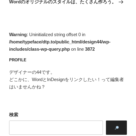
ー
Wordのオリジナルのスタイルは、たくさん作ろう。
投
シ
稿
ョ
ン
Warning
: Uninitialized string offset 0 in
/home/typeface/dtp.to/public_html/design44/wp-
includes/class-wp-query.php
on line
3872
PROFILE
デザイナーの44です。
どこかに、WordとInDesignをリンクしたい！って編集者
はいませんかね？
検索