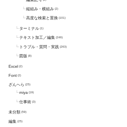
縦組み・横組み
(2)
高度な検索と置換
(101)
ターミナル
(1)
テキスト加工／編集
(246)
トラブル・質問・実践
(263)
図版
(8)
Excel
(2)
Font
(2)
ざんへら
(25)
miya
(19)
仕事術
(3)
未分類
(59)
編集
(25)