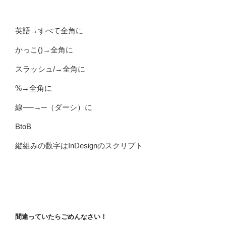
英語→すべて全角に
かっこ()→全角に
スラッシュ/→全角に
%→全角に
線──→─（ダーシ）に
BtoB
縦組みの数字はInDesignのスクリプト
間違っていたらごめんなさい！