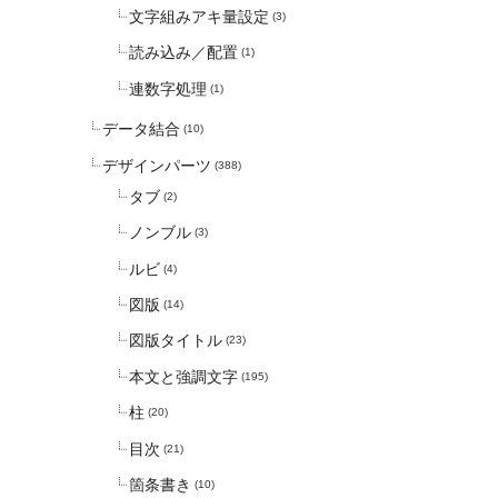
文字組みアキ量設定
(3)
読み込み／配置
(1)
連数字処理
(1)
データ結合
(10)
デザインパーツ
(388)
タブ
(2)
ノンブル
(3)
ルビ
(4)
図版
(14)
図版タイトル
(23)
本文と強調文字
(195)
柱
(20)
目次
(21)
箇条書き
(10)