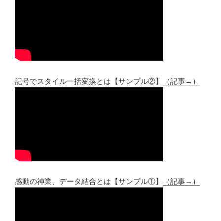
記号でスタイル一括変換とは【サンプル②】
（記事→）
感動の神業、データ結合とは【サンプル①】
（記事→）