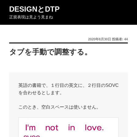
コ
DESIGNとDTP
ン
正規表現は見よう見まね
テ
ン
ツ
投
2020年8月30日
投稿者:
44
へ
稿
ス
タブを手動で調整する。
日:
キ
ッ
プ
英語の書籍で、１行目の英文に、２行目のSOVC
を合わせるとします。
このとき、空白スペースは使いません。