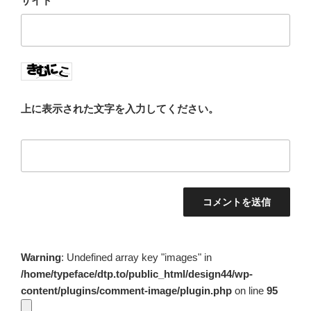
サイト
上に表示された文字を入力してください。
Warning
: Undefined array key "images" in
/home/typeface/dtp.to/public_html/design44/wp-
content/plugins/comment-image/plugin.php
on line
95