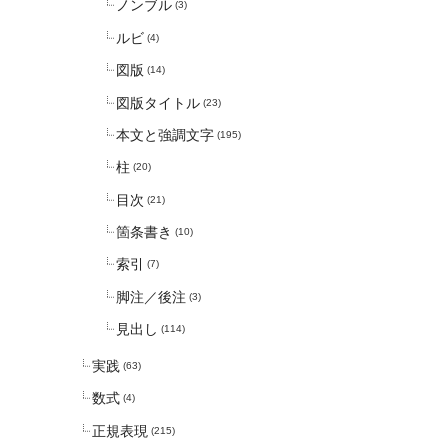
ノンブル
(3)
ルビ
(4)
図版
(14)
図版タイトル
(23)
本文と強調文字
(195)
柱
(20)
目次
(21)
箇条書き
(10)
索引
(7)
脚注／後注
(3)
見出し
(114)
実践
(63)
数式
(4)
正規表現
(215)