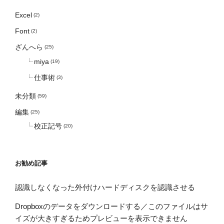
Excel
(2)
Font
(2)
ざんへら
(25)
miya
(19)
仕事術
(3)
未分類
(59)
編集
(25)
校正記号
(20)
お勧め記事
認識しなくなった外付けハードディスクを認識させる
Dropboxのデータをダウンロードする／このファイルはサ
イズが大きすぎるためプレビューを表示できません