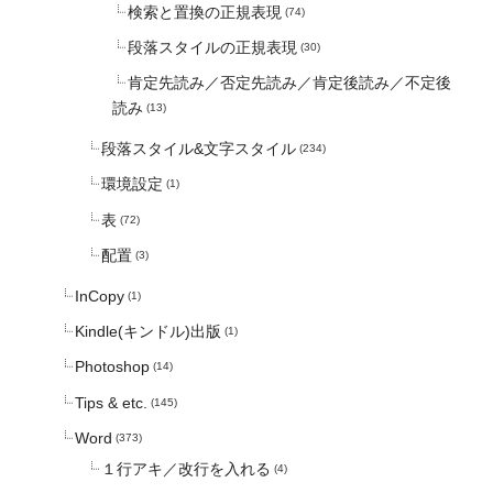
検索と置換の正規表現
(74)
段落スタイルの正規表現
(30)
肯定先読み／否定先読み／肯定後読み／不定後
読み
(13)
段落スタイル&文字スタイル
(234)
環境設定
(1)
表
(72)
配置
(3)
InCopy
(1)
Kindle(キンドル)出版
(1)
Photoshop
(14)
Tips & etc.
(145)
Word
(373)
１行アキ／改行を入れる
(4)