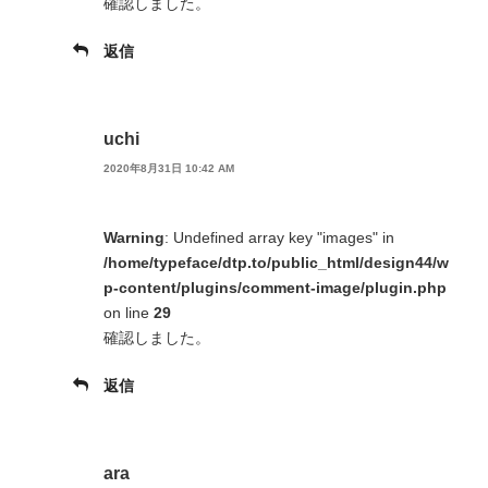
確認しました。
返信
uchi
2020年8月31日 10:42 AM
Warning
: Undefined array key "images" in
/home/typeface/dtp.to/public_html/design44/w
p-content/plugins/comment-image/plugin.php
on line
29
確認しました。
返信
ara