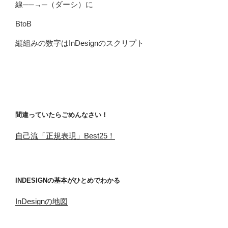
線──→─（ダーシ）に
BtoB
縦組みの数字はInDesignのスクリプト
間違っていたらごめんなさい！
自己流「正規表現」Best25！
INDESIGNの基本がひとめでわかる
InDesignの地図