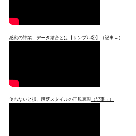
感動の神業、データ結合とは【サンプル②】
（記事→）
使わないと損、段落スタイルの正規表現
（記事→）