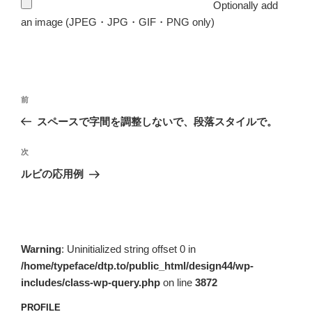
Optionally add
an image (JPEG・JPG・GIF・PNG only)
投
前
前
稿
の
スペースで字間を調整しないで、段落スタイルで。
ナ
投
ビ
稿
次
次
ゲ
の
ルビの応用例
投
ー
稿
シ
ョ
ン
Warning
: Uninitialized string offset 0 in
/home/typeface/dtp.to/public_html/design44/wp-
includes/class-wp-query.php
on line
3872
PROFILE