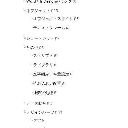
WordとInDesignのリンク
(1)
オブジェクト
(109)
オブジェクトスタイル
(58)
テキストフレーム
(6)
ショートカット
(2)
その他
(31)
スクリプト
(7)
ライブラリ
(4)
文字組みアキ量設定
(3)
読み込み／配置
(1)
連数字処理
(1)
データ結合
(10)
デザインパーツ
(388)
タブ
(2)