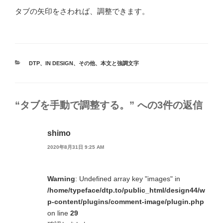
タブの矢印をさわれば、調整できます。
カ
DTP
、
IN DESIGN
、
その他
、
本文と強調文字
テ
ゴ
リ
ー
“タブを手動で調整する。” への3件の返信
shimo
2020年8月31日 9:25 AM
Warning
: Undefined array key "images" in
/home/typeface/dtp.to/public_html/design44/w
p-content/plugins/comment-image/plugin.php
on line
29