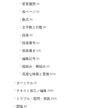
変更履歴
(3)
改ページ
(2)
数式
(4)
文字数と行数
(8)
段落
(6)
段落番号
(1)
箇条書き
(13)
編集記号
(2)
縦組み・横組み
(2)
高度な検索と置換
(101)
ターミナル
(1)
テキスト加工／編集
(246)
トラブル・質問・実践
(263)
図版
(8)