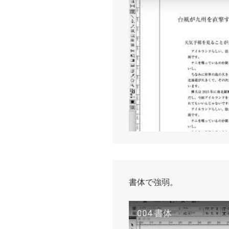
書体で強弱。
004 書体