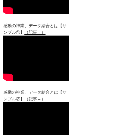
感動の神業、データ結合とは【サ
ンプル①】
（記事→）
感動の神業、データ結合とは【サ
ンプル②】
（記事→）