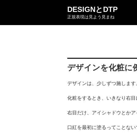
コ
DESIGNとDTP
ン
正規表現は見よう見まね
テ
ン
ツ
へ
ス
キ
ッ
デザインを化粧に
プ
デザインは、少しずつ施します
化粧をするとき、いきなり右目
右目だけ、アイシャドウとかア
口紅を最初に塗るってことない