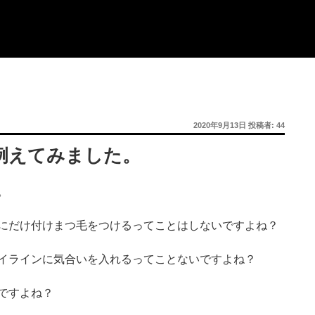
投
2020年9月13日
投稿者:
44
稿
日:
例えてみました。
。
にだけ付けまつ毛をつけるってことはしないですよね？
イラインに気合いを入れるってことないですよね？
ですよね？