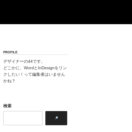
PROFILE
デザイナーの44です。
どこかに、WordとInDesignをリン
クしたい！って編集者はいません
かね？
検索