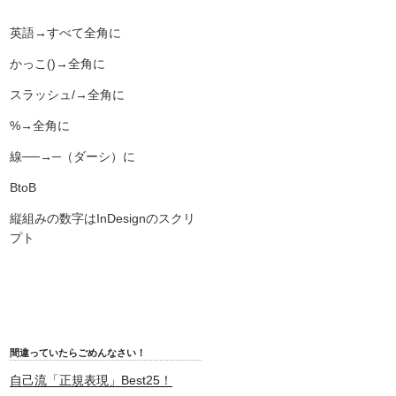
英語→すべて全角に
かっこ()→全角に
スラッシュ/→全角に
%→全角に
線──→─（ダーシ）に
BtoB
縦組みの数字はInDesignのスクリ
プト
間違っていたらごめんなさい！
自己流「正規表現」Best25！