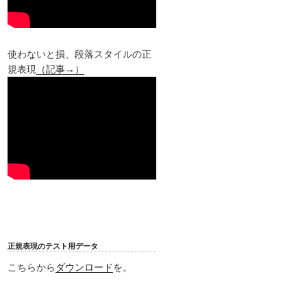
使わないと損、段落スタイルの正
規表現
（記事→）
正規表現のテスト用データ
こちらから
ダウンロード
を。