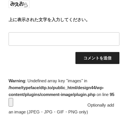
上に表示された文字を入力してください。
Warning
: Undefined array key "images" in
/home/typeface/dtp.to/public_html/design44/wp-
content/plugins/comment-image/plugin.php
on line
95
Optionally add
an image (JPEG・JPG・GIF・PNG only)