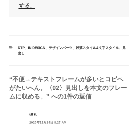
する。
カ
DTP
、
IN DESIGN
、
デザインパーツ
、
段落スタイル&文字スタイル
、
見
テ
出し
ゴ
リ
ー
“不便→テキストフレームが多いとコピペ
がたいへん。〈02〉見出しを本文のフレー
ムに収める。” への1件の返信
ara
2020年12月14日 8:27 AM