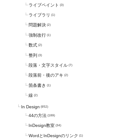
ライブペイント
(3)
ライブラリ
(1)
問題解決
(2)
強制改行
(1)
数式
(2)
整列
(3)
段落・文字スタイル
(7)
段落前・後のアキ
(2)
箇条書き
(1)
線
(2)
In Design
(952)
44の方法
(189)
InDesign教室
(34)
WordとInDesignのリンク
(1)