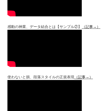
感動の神業、データ結合とは【サンプル②】
（記事→）
使わないと損、段落スタイルの正規表現
（記事→）