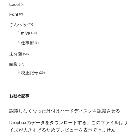
Excel
(2)
Font
(2)
ざんへら
(25)
miya
(19)
仕事術
(3)
未分類
(59)
編集
(25)
校正記号
(20)
お勧め記事
認識しなくなった外付けハードディスクを認識させる
Dropboxのデータをダウンロードする／このファイルはサ
イズが大きすぎるためプレビューを表示できません