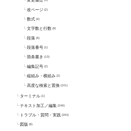
変更履歴
改ページ
(2)
数式
(4)
文字数と行数
(8)
段落
(6)
段落番号
(1)
箇条書き
(13)
編集記号
(2)
縦組み・横組み
(2)
高度な検索と置換
(101)
ターミナル
(1)
テキスト加工／編集
(246)
トラブル・質問・実践
(263)
図版
(8)