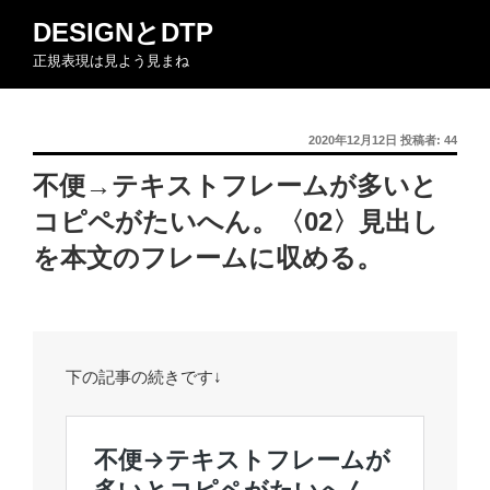
コ
DESIGNとDTP
ン
正規表現は見よう見まね
テ
ン
ツ
投
2020年12月12日
投稿者:
44
へ
稿
ス
不便→テキストフレームが多いと
日:
キ
コピペがたいへん。〈02〉見出し
ッ
プ
を本文のフレームに収める。
下の記事の続きです↓