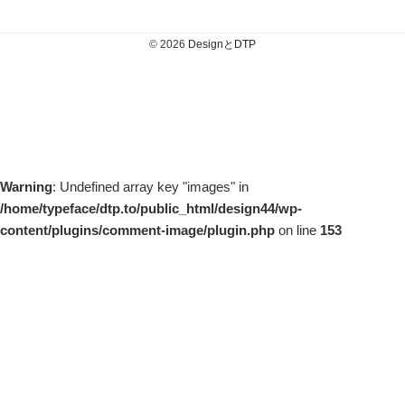
© 2026
DesignとDTP
Warning
: Undefined array key "images" in
/home/typeface/dtp.to/public_html/design44/wp-
content/plugins/comment-image/plugin.php
on line
153