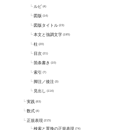
ルビ
(4)
図版
(14)
図版タイトル
(23)
本文と強調文字
(195)
柱
(20)
目次
(21)
箇条書き
(10)
索引
(7)
脚注／後注
(3)
見出し
(114)
実践
(63)
数式
(4)
正規表現
(215)
検索と置換の正規表現
(74)