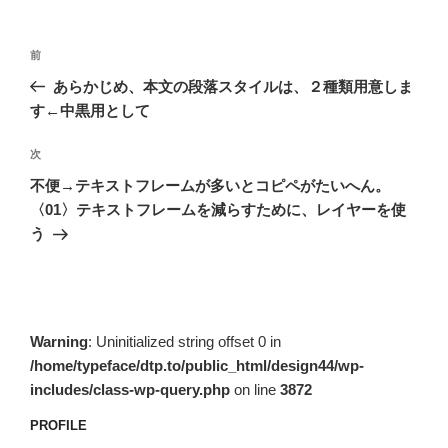
投
前
前
稿
の
あらかじめ、本文の段落スタイルは、２種類用意しま
ナ
投
す←中黒用として
ビ
稿
ゲ
次
次
の
ー
不便→テキストフレームが多いとコピペがたいへん。
投
シ
〈01〉テキストフレームを減らすために、レイヤーを使
稿
う
ョ
ン
Warning
: Uninitialized string offset 0 in
/home/typeface/dtp.to/public_html/design44/wp-
includes/class-wp-query.php
on line
3872
PROFILE