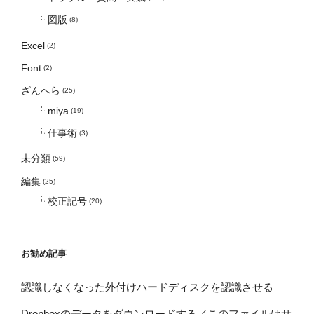
図版
(8)
Excel
(2)
Font
(2)
ざんへら
(25)
miya
(19)
仕事術
(3)
未分類
(59)
編集
(25)
校正記号
(20)
お勧め記事
認識しなくなった外付けハードディスクを認識させる
Dropboxのデータをダウンロードする／このファイルはサ