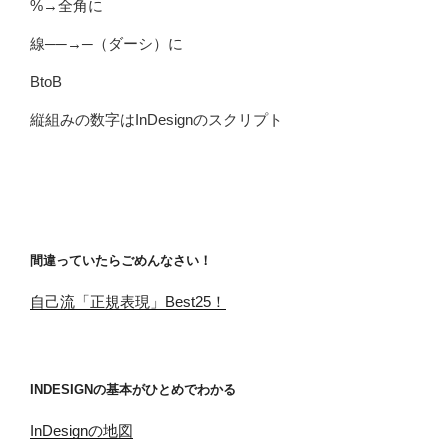
%→全角に
線──→─（ダーシ）に
BtoB
縦組みの数字はInDesignのスクリプト
間違っていたらごめんなさい！
自己流「正規表現」Best25！
INDESIGNの基本がひとめでわかる
InDesignの地図