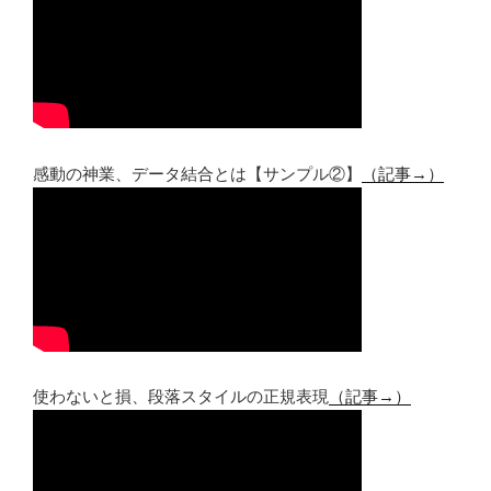
感動の神業、データ結合とは【サンプル②】
（記事→）
使わないと損、段落スタイルの正規表現
（記事→）