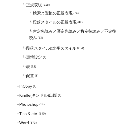
正規表現
(215)
検索と置換の正規表現
(74)
段落スタイルの正規表現
(30)
肯定先読み／否定先読み／肯定後読み／不定後
読み
(13)
段落スタイル&文字スタイル
(234)
環境設定
(1)
表
(72)
配置
(3)
InCopy
(1)
Kindle(キンドル)出版
(1)
Photoshop
(14)
Tips & etc.
(145)
Word
(373)