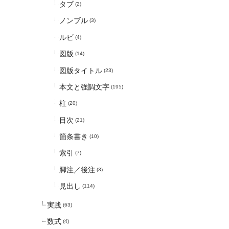
タブ
(2)
ノンブル
(3)
ルビ
(4)
図版
(14)
図版タイトル
(23)
本文と強調文字
(195)
柱
(20)
目次
(21)
箇条書き
(10)
索引
(7)
脚注／後注
(3)
見出し
(114)
実践
(63)
数式
(4)