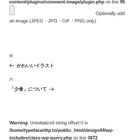
content/plugins/comment-image/plugin.php
on line
95
Optionally add
an image (JPEG・JPG・GIF・PNG only)
投
前
前
稿
の
かわいいイラスト
ナ
投
ビ
稿
次
次
ゲ
の
「少食」について
投
ー
稿
シ
ョ
ン
Warning
: Uninitialized string offset 0 in
/home/typeface/dtp.to/public_html/design44/wp-
includes/class-wp-query.php
on line
3872