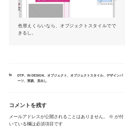
色替えくらいなら、オブジェクトスタイルでで
きるし。
カ
DTP
、
IN DESIGN
、
オブジェクト
、
オブジェクトスタイル
、
デザインパ
テ
ーツ
、
実践
、
見出し
ゴ
リ
ー
コメントを残す
メールアドレスが公開されることはありません。
※
が付
いている欄は必須項目です