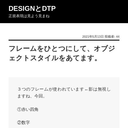
コ
DESIGNとDTP
ン
正規表現は見よう見まね
テ
ン
ツ
投
2021年5月13日
投稿者:
44
へ
稿
ス
フレームをひとつにして、オブジ
日:
キ
ェクトスタイルをあてます。
ッ
プ
３つのフレームが使われています←影は無視し
ますね、今回。
①赤い四角
②数字