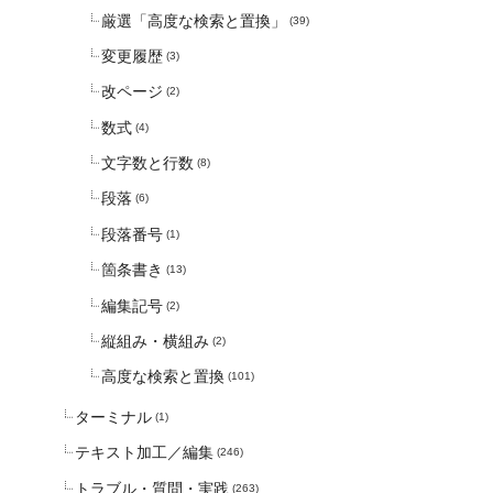
厳選「高度な検索と置換」
(39)
変更履歴
(3)
改ページ
(2)
数式
(4)
文字数と行数
(8)
段落
(6)
段落番号
(1)
箇条書き
(13)
編集記号
(2)
縦組み・横組み
(2)
高度な検索と置換
(101)
ターミナル
(1)
テキスト加工／編集
(246)
トラブル・質問・実践
(263)