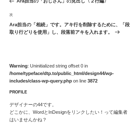
Ara担当の「おじさん」の見出し〈２行編〉
ナ
投
ビ
稿
次
次
ゲ
の
Ara担当の「相続」です。アキ行を削除するために、「段
投
ー
取り行どりを使用」し、段落前アキを入れます。
稿
シ
ョ
ン
Warning
: Uninitialized string offset 0 in
/home/typeface/dtp.to/public_html/design44/wp-
includes/class-wp-query.php
on line
3872
PROFILE
デザイナーの44です。
どこかに、WordとInDesignをリンクしたい！って編集者
はいませんかね？