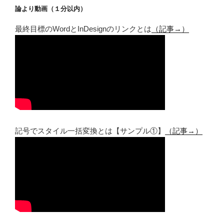
論より動画（１分以内）
最終目標のWordとInDesignのリンクとは
（記事→）
記号でスタイル一括変換とは【サンプル①】
（記事→）