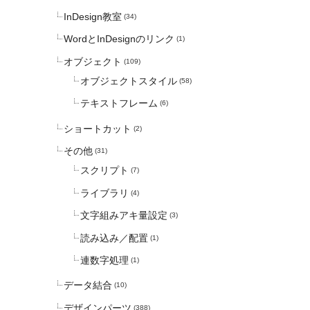
InDesign教室
(34)
WordとInDesignのリンク
(1)
オブジェクト
(109)
オブジェクトスタイル
(58)
テキストフレーム
(6)
ショートカット
(2)
その他
(31)
スクリプト
(7)
ライブラリ
(4)
文字組みアキ量設定
(3)
読み込み／配置
(1)
連数字処理
(1)
データ結合
(10)
デザインパーツ
(388)