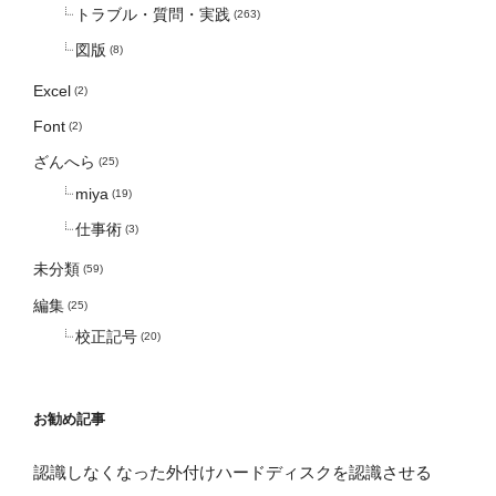
トラブル・質問・実践
(263)
図版
(8)
Excel
(2)
Font
(2)
ざんへら
(25)
miya
(19)
仕事術
(3)
未分類
(59)
編集
(25)
校正記号
(20)
お勧め記事
認識しなくなった外付けハードディスクを認識させる