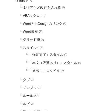
Word
(373)
１行アキ／改行を入れる
(4)
VBAマクロ
(15)
WordとInDesignのリンク
(1)
Word教室
(42)
グリッド線
(1)
スタイル
(100)
「強調文字」スタイル
(5)
「本文（段落あり）」スタイル
(4)
「見出し」スタイル
(4)
タブ
(1)
ノンブル
(1)
ルール
(22)
ルビ
(2)