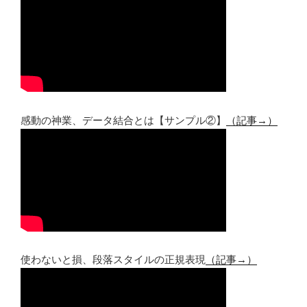
感動の神業、データ結合とは【サンプル②】
（記事→）
使わないと損、段落スタイルの正規表現
（記事→）