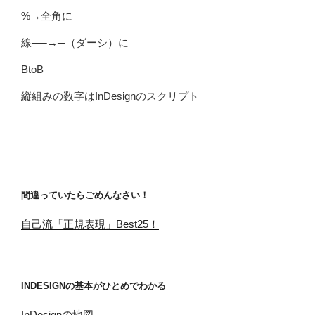
%→全角に
線──→─（ダーシ）に
BtoB
縦組みの数字はInDesignのスクリプト
間違っていたらごめんなさい！
自己流「正規表現」Best25！
INDESIGNの基本がひとめでわかる
InDesignの地図