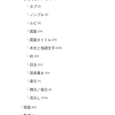
タブ
(2)
ノンブル
(3)
ルビ
(4)
図版
(14)
図版タイトル
(23)
本文と強調文字
(195)
柱
(20)
目次
(21)
箇条書き
(10)
索引
(7)
脚注／後注
(3)
見出し
(114)
実践
(63)