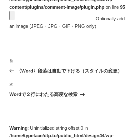
content/plugins/comment-image/plugin.php
on line
95
Optionally add
an image (JPEG・JPG・GIF・PNG only)
投
前
前
稿
の
〈Word〉段落は自動で下げる（スタイルの変更）
ナ
投
ビ
稿
次
次
ゲ
の
Wordで２行にわたる高度な検索
投
ー
稿
シ
ョ
ン
Warning
: Uninitialized string offset 0 in
/home/typeface/dtp.to/public_html/design44/wp-