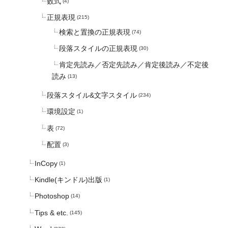
数式
(4)
正規表現
(215)
検索と置換の正規表現
(74)
段落スタイルの正規表現
(30)
肯定先読み／否定先読み／肯定後読み／不定後
読み
(13)
段落スタイル&文字スタイル
(234)
環境設定
(1)
表
(72)
配置
(3)
InCopy
(1)
Kindle(キンドル)出版
(1)
Photoshop
(14)
Tips & etc.
(145)