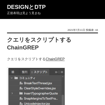
コ
DESIGNとDTP
ン
正規表現は見よう見まね
テ
ン
ツ
投
2021年7月11日
投稿者:
44
へ
稿
ス
クエリをスクリプトする
日:
キ
ChainGREP
ッ
プ
クエリをスクリプトする
ChainGREP