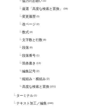
協力のお願い
(1)
厳選「高度な検索と置換」
(39)
変更履歴
(3)
改ページ
(2)
数式
(4)
文字数と行数
(8)
段落
(6)
段落番号
(1)
箇条書き
(13)
編集記号
(2)
縦組み・横組み
(2)
高度な検索と置換
(101)
ターミナル
(1)
テキスト加工／編集
(246)