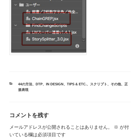
カ
44の方法
、
DTP
、
IN DESIGN
、
TIPS & ETC.
、
スクリプト
、
その他
、
正
テ
規表現
ゴ
リ
ー
コメントを残す
メールアドレスが公開されることはありません。
※
が付
いている欄は必須項目です