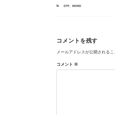
カ
DTP
、
WORD
テ
ゴ
リ
ー
コメントを残す
メールアドレスが公開されるこ
コメント
※