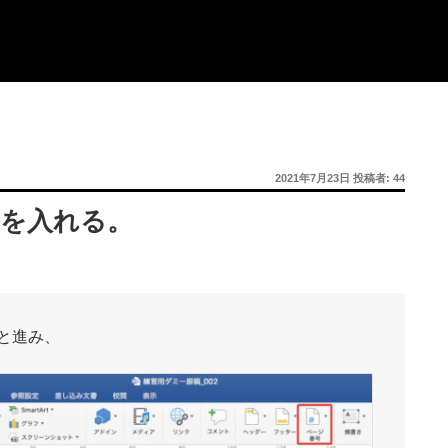
投
2021年7月23日
投稿者:
44
稿
日:
ルを入れる。
と進み、