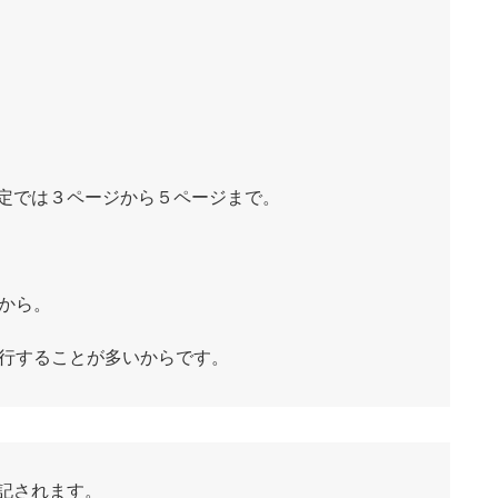
定では３ページから５ページまで。
ジから。
進行することが多いからです。
記されます。