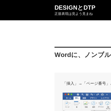
コ
DESIGNとDTP
ン
正規表現は見よう見まね
テ
ン
ツ
へ
ス
キ
ッ
Wordに、ノンブ
プ
「挿入」→「ページ番号」