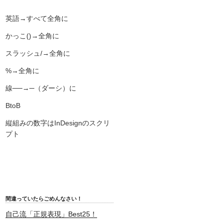
英語→すべて全角に
かっこ()→全角に
スラッシュ/→全角に
%→全角に
線──→─（ダーシ）に
BtoB
縦組みの数字はInDesignのスクリ
プト
間違っていたらごめんなさい！
自己流「正規表現」Best25！