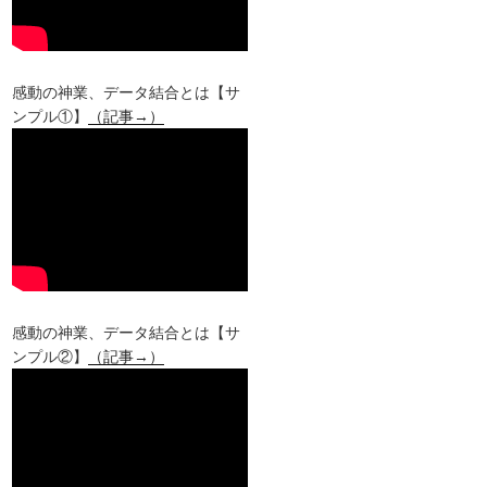
感動の神業、データ結合とは【サ
ンプル①】
（記事→）
感動の神業、データ結合とは【サ
ンプル②】
（記事→）