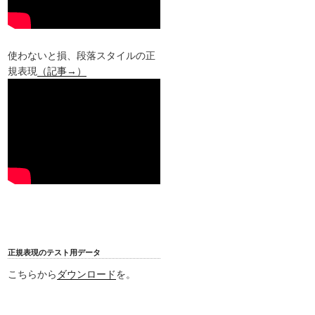
使わないと損、段落スタイルの正
規表現
（記事→）
正規表現のテスト用データ
こちらから
ダウンロード
を。