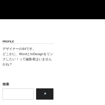
PROFILE
デザイナーの44です。
どこかに、WordとInDesignをリン
クしたい！って編集者はいません
かね？
検索