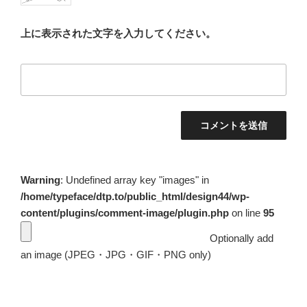
上に表示された文字を入力してください。
Warning
: Undefined array key "images" in
/home/typeface/dtp.to/public_html/design44/wp-
content/plugins/comment-image/plugin.php
on line
95
Optionally add
an image (JPEG・JPG・GIF・PNG only)