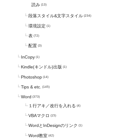
読み
(13)
段落スタイル&文字スタイル
(234)
環境設定
(1)
表
(72)
配置
(3)
InCopy
(1)
Kindle(キンドル)出版
(1)
Photoshop
(14)
Tips & etc.
(145)
Word
(373)
１行アキ／改行を入れる
(4)
VBAマクロ
(15)
WordとInDesignのリンク
(1)
Word教室
(42)