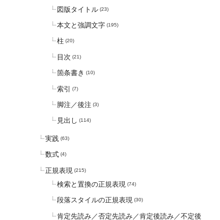
図版タイトル
(23)
本文と強調文字
(195)
柱
(20)
目次
(21)
箇条書き
(10)
索引
(7)
脚注／後注
(3)
見出し
(114)
実践
(63)
数式
(4)
正規表現
(215)
検索と置換の正規表現
(74)
段落スタイルの正規表現
(30)
肯定先読み／否定先読み／肯定後読み／不定後