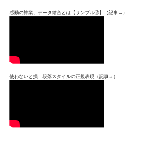
感動の神業、データ結合とは【サンプル②】
（記事→）
使わないと損、段落スタイルの正規表現
（記事→）