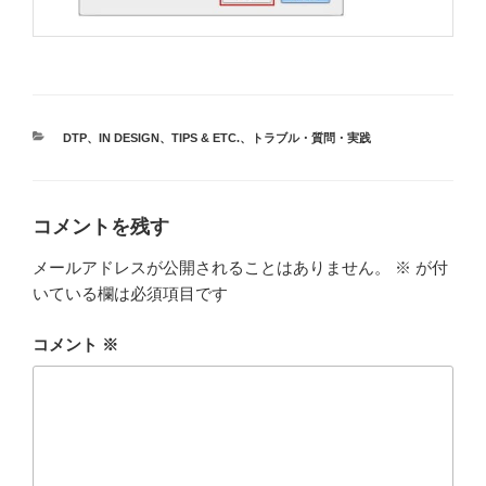
カ
DTP
、
IN DESIGN
、
TIPS & ETC.
、
トラブル・質問・実践
テ
ゴ
リ
ー
コメントを残す
メールアドレスが公開されることはありません。
※
が付
いている欄は必須項目です
コメント
※