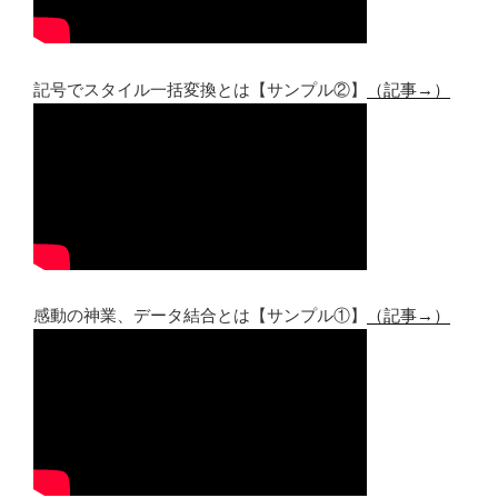
記号でスタイル一括変換とは【サンプル②】
（記事→）
感動の神業、データ結合とは【サンプル①】
（記事→）