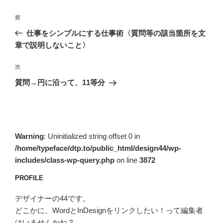
投
前
前
稿
の
仕事をシンプルにする仕事術〈質問等の該当箇所を文
ナ
投
章で説明しないこと〉
ビ
稿
ゲ
次
次
の
ー
質問→円に沿って、11等分
投
シ
稿
ョ
ン
Warning
: Uninitialized string offset 0 in
/home/typeface/dtp.to/public_html/design44/wp-
includes/class-wp-query.php
on line
3872
PROFILE
デザイナーの44です。
どこかに、WordとInDesignをリンクしたい！って編集者
はいませんかね？