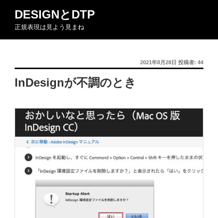
コ
DESIGNとDTP
ン
正規表現は見よう見まね
テ
ン
ツ
投
2021年8月28日
投稿者:
44
へ
稿
ス
InDesignが不調のとき
日:
キ
ッ
プ