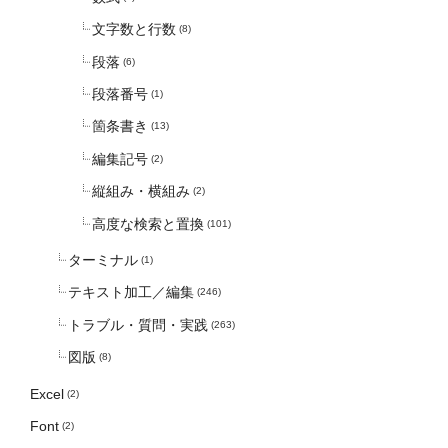
文字数と行数
(8)
段落
(6)
段落番号
(1)
箇条書き
(13)
編集記号
(2)
縦組み・横組み
(2)
高度な検索と置換
(101)
ターミナル
(1)
テキスト加工／編集
(246)
トラブル・質問・実践
(263)
図版
(8)
Excel
(2)
Font
(2)