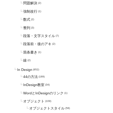
問題解決
(2)
強制改行
(1)
数式
(2)
整列
(3)
段落・文字スタイル
(7)
段落前・後のアキ
(2)
箇条書き
(1)
線
(2)
In Design
(952)
44の方法
(189)
InDesign教室
(34)
WordとInDesignのリンク
(1)
オブジェクト
(109)
オブジェクトスタイル
(58)