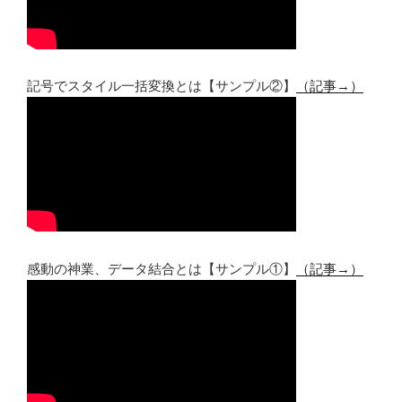
記号でスタイル一括変換とは【サンプル②】
（記事→）
感動の神業、データ結合とは【サンプル①】
（記事→）