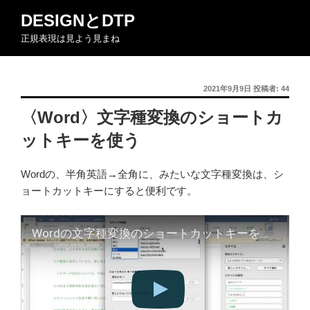
コ
DESIGNとDTP
ン
正規表現は見よう見まね
テ
ン
ツ
投
2021年9月9日
投稿者:
44
へ
稿
ス
〈Word〉文字種変換のショートカ
日:
キ
ットキーを使う
ッ
プ
Wordの、半角英語→全角に、みたいな文字種変換は、シ
ョートカットキーにすると便利です。
Wordの文字種変換のショートカットキーを指定する