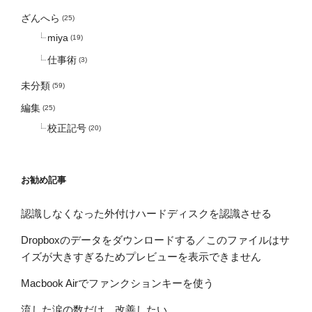
ざんへら
(25)
miya
(19)
仕事術
(3)
未分類
(59)
編集
(25)
校正記号
(20)
お勧め記事
認識しなくなった外付けハードディスクを認識させる
Dropboxのデータをダウンロードする／このファイルはサ
イズが大きすぎるためプレビューを表示できません
Macbook Airでファンクションキーを使う
流した涙の数だけ、改善したい。