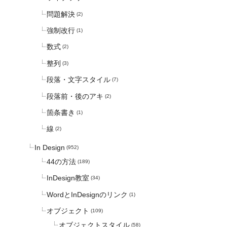
問題解決
(2)
強制改行
(1)
数式
(2)
整列
(3)
段落・文字スタイル
(7)
段落前・後のアキ
(2)
箇条書き
(1)
線
(2)
In Design
(952)
44の方法
(189)
InDesign教室
(34)
WordとInDesignのリンク
(1)
オブジェクト
(109)
オブジェクトスタイル
(58)