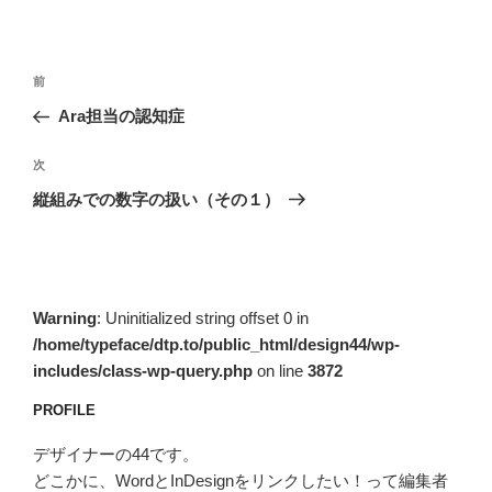
投
前
前
稿
の
Ara担当の認知症
ナ
投
ビ
稿
次
次
ゲ
の
縦組みでの数字の扱い（その１）
投
ー
稿
シ
ョ
ン
Warning
: Uninitialized string offset 0 in
/home/typeface/dtp.to/public_html/design44/wp-
includes/class-wp-query.php
on line
3872
PROFILE
デザイナーの44です。
どこかに、WordとInDesignをリンクしたい！って編集者