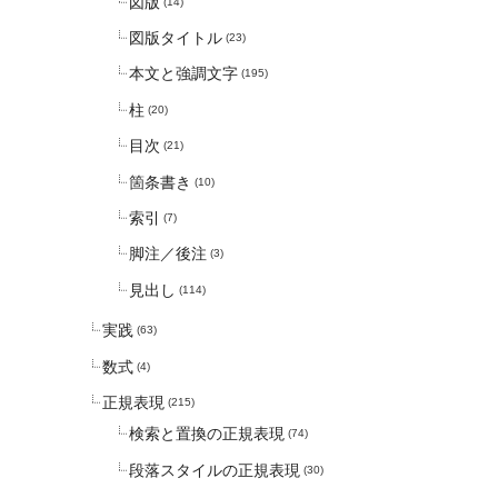
図版
(14)
図版タイトル
(23)
本文と強調文字
(195)
柱
(20)
目次
(21)
箇条書き
(10)
索引
(7)
脚注／後注
(3)
見出し
(114)
実践
(63)
数式
(4)
正規表現
(215)
検索と置換の正規表現
(74)
段落スタイルの正規表現
(30)