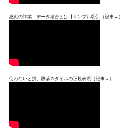
感動の神業、データ結合とは【サンプル②】
（記事→）
使わないと損、段落スタイルの正規表現
（記事→）