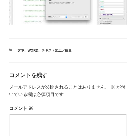
カ
DTP
、
WORD
、
テキスト加工／編集
テ
ゴ
リ
ー
コメントを残す
メールアドレスが公開されることはありません。
※
が付
いている欄は必須項目です
コメント
※