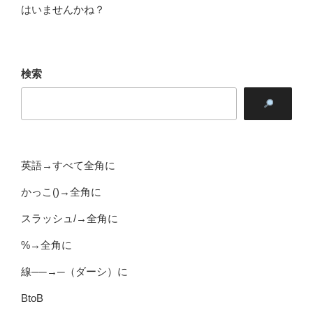
はいませんかね？
検索
英語→すべて全角に
かっこ()→全角に
スラッシュ/→全角に
%→全角に
線──→─（ダーシ）に
BtoB