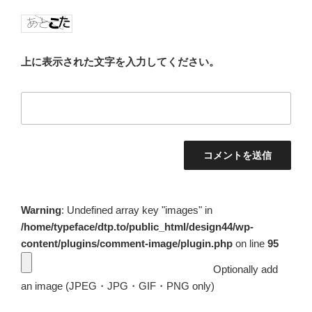
上に表示された文字を入力してください。
Warning
: Undefined array key "images" in
/home/typeface/dtp.to/public_html/design44/wp-
content/plugins/comment-image/plugin.php
on line
95
Optionally add
an image (JPEG・JPG・GIF・PNG only)