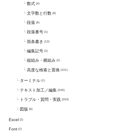
数式
(4)
文字数と行数
(8)
段落
(6)
段落番号
(1)
箇条書き
(13)
編集記号
(2)
縦組み・横組み
(2)
高度な検索と置換
(101)
ターミナル
(1)
テキスト加工／編集
(246)
トラブル・質問・実践
(263)
図版
(8)
Excel
(2)
Font
(2)