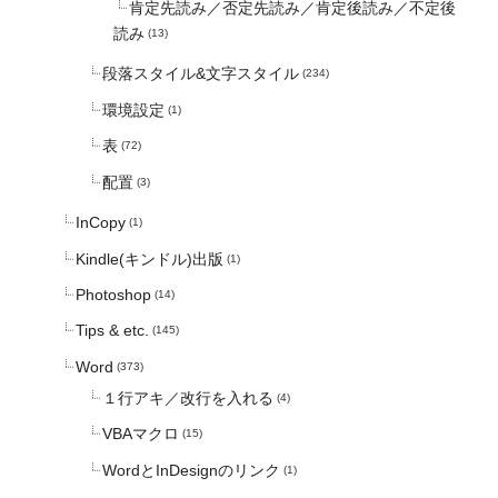
肯定先読み／否定先読み／肯定後読み／不定後
読み
(13)
段落スタイル&文字スタイル
(234)
環境設定
(1)
表
(72)
配置
(3)
InCopy
(1)
Kindle(キンドル)出版
(1)
Photoshop
(14)
Tips & etc.
(145)
Word
(373)
１行アキ／改行を入れる
(4)
VBAマクロ
(15)
WordとInDesignのリンク
(1)