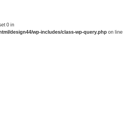
稿
set 0 in
_html/design44/wp-includes/class-wp-query.php
on line