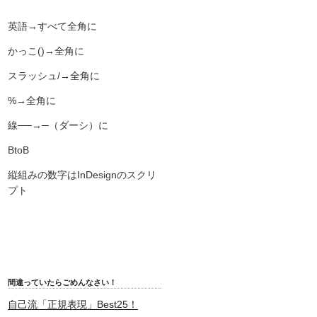
英語→すべて全角に
かっこ()→全角に
スラッシュ/→全角に
%→全角に
線──→─（ダーシ）に
BtoB
縦組みの数字はInDesignのスクリ
プト
間違っていたらごめんなさい！
自己流「正規表現」Best25！