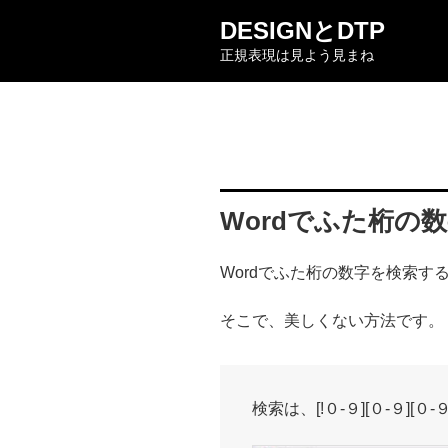
コ
DESIGNとDTP
ン
正規表現は見よう見まね
テ
ン
ツ
へ
ス
キ
ッ
Wordでふた桁の
プ
Wordでふた桁の数字を検索す
そこで、美しくない方法です。
検索は、[!０-９][０-９][０-９]