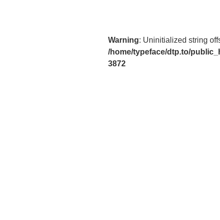
ナ
稿
ビ
ゲ
Warning
: Uninitialized string off
ー
/home/typeface/dtp.to/public
3872
シ
ョ
ン