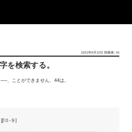
投
2021年9月10日
投稿者:
44
稿
日:
数字を検索する。
る──、ことができません、44は。
[!０-９]