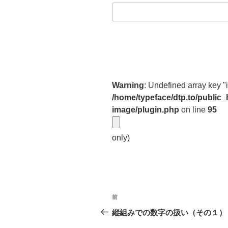
Warning
: Undefined array key "
/home/typeface/dtp.to/public
image/plugin.php
on line
95
only)
投
前
前
稿
の
縦組みでの数字の扱い（その１）
投