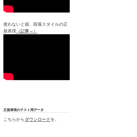
使わないと損、段落スタイルの正
規表現
（記事→）
正規表現のテスト用データ
こちらから
ダウンロード
を。