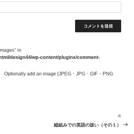
images" in
_html/design44/wp-content/plugins/comment-
Optionally add an image (JPEG・JPG・GIF・PNG
次
次
の
縦組みでの英語の扱い（その１）
投