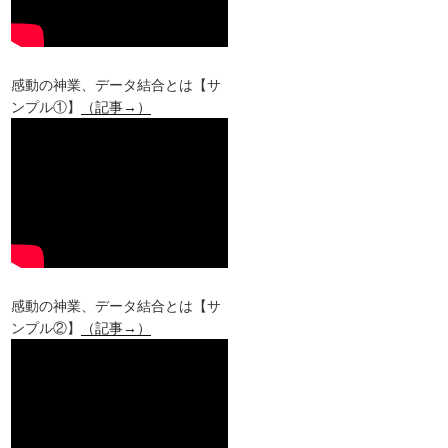
感動の神業、データ結合とは【サ
ンプル①】
（記事→）
感動の神業、データ結合とは【サ
ンプル②】
（記事→）