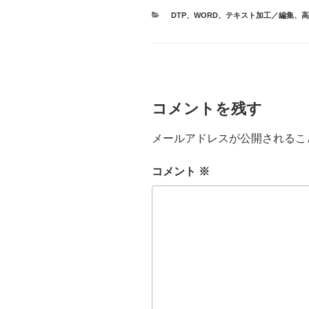
カ
DTP
、
WORD
、
テキスト加工／編集
、
高
テ
ゴ
リ
ー
コメントを残す
メールアドレスが公開されるこ
コメント
※