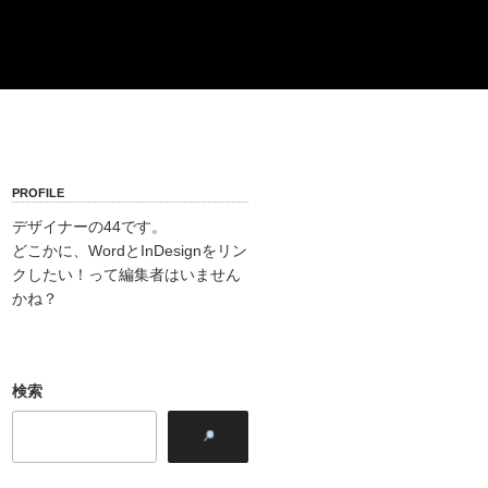
PROFILE
デザイナーの44です。
どこかに、WordとInDesignをリン
クしたい！って編集者はいません
かね？
検索