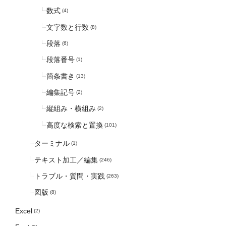
数式
(4)
文字数と行数
(8)
段落
(6)
段落番号
(1)
箇条書き
(13)
編集記号
(2)
縦組み・横組み
(2)
高度な検索と置換
(101)
ターミナル
(1)
テキスト加工／編集
(246)
トラブル・質問・実践
(263)
図版
(8)
Excel
(2)