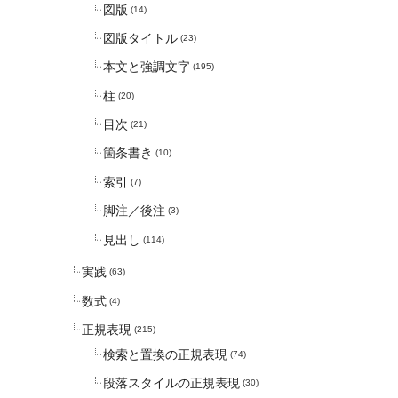
図版
(14)
図版タイトル
(23)
本文と強調文字
(195)
柱
(20)
目次
(21)
箇条書き
(10)
索引
(7)
脚注／後注
(3)
見出し
(114)
実践
(63)
数式
(4)
正規表現
(215)
検索と置換の正規表現
(74)
段落スタイルの正規表現
(30)