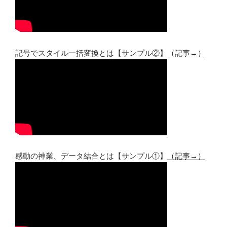
記号でスタイル一括変換とは【サンプル②】
（記事→）
感動の神業、データ結合とは【サンプル①】
（記事→）