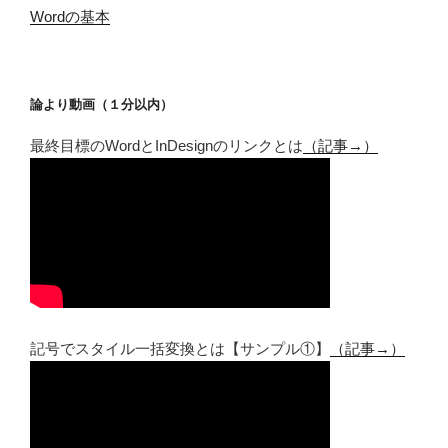
Wordの基本
論より動画（１分以内）
最終目標のWordとInDesignのリンクとは
（記事→）
記号でスタイル一括変換とは【サンプル①】
（記事→）