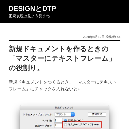
コ
DESIGNとDTP
ン
正規表現は見よう見まね
テ
ン
ツ
投
2020年4月12日
投稿者:
44
へ
稿
ス
新規ドキュメントを作るときの
日:
キ
「マスターにテキストフレーム」
ッ
プ
の役割り。
新規ドキュメントをつくるとき、「マスターにテキスト
フレーム」にチャックを入れないと↓