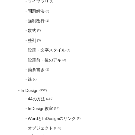
ライブラリ
(1)
問題解決
(2)
強制改行
(1)
数式
(2)
整列
(3)
段落・文字スタイル
(7)
段落前・後のアキ
(2)
箇条書き
(1)
線
(2)
In Design
(952)
44の方法
(189)
InDesign教室
(34)
WordとInDesignのリンク
(1)
オブジェクト
(109)