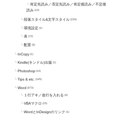
肯定先読み／否定先読み／肯定後読み／不定後
読み
(13)
段落スタイル&文字スタイル
(234)
環境設定
(1)
表
(72)
配置
(3)
InCopy
(1)
Kindle(キンドル)出版
(1)
Photoshop
(14)
Tips & etc.
(145)
Word
(373)
１行アキ／改行を入れる
(4)
VBAマクロ
(15)
WordとInDesignのリンク
(1)