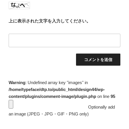
上に表示された文字を入力してください。
Warning
: Undefined array key "images" in
/home/typeface/dtp.to/public_html/design44/wp-
content/plugins/comment-image/plugin.php
on line
95
Optionally add
an image (JPEG・JPG・GIF・PNG only)