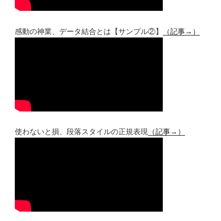
感動の神業、データ結合とは【サンプル②】
（記事→）
使わないと損、段落スタイルの正規表現
（記事→）