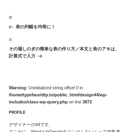
投
前
前
稿
の
表の列幅を均等に！
ナ
投
ビ
稿
次
次
ゲ
の
その場しのぎの簡単な表の作り方／本文と表のアキは、
投
ー
計算式で入力
稿
シ
ョ
ン
Warning
: Uninitialized string offset 0 in
/home/typeface/dtp.to/public_html/design44/wp-
includes/class-wp-query.php
on line
3872
PROFILE
デザイナーの44です。
どこかに、WordとInDesignをリンクしたい！って編集者