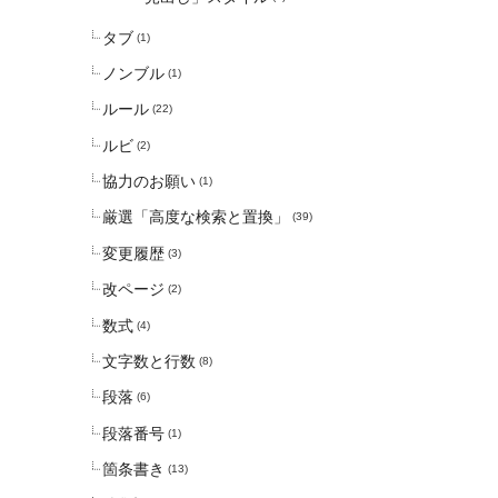
タブ
(1)
ノンブル
(1)
ルール
(22)
ルビ
(2)
協力のお願い
(1)
厳選「高度な検索と置換」
(39)
変更履歴
(3)
改ページ
(2)
数式
(4)
文字数と行数
(8)
段落
(6)
段落番号
(1)
箇条書き
(13)