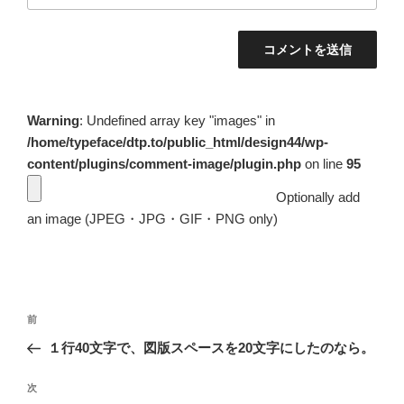
Warning
: Undefined array key "images" in
/home/typeface/dtp.to/public_html/design44/wp-
content/plugins/comment-image/plugin.php
on line
95
Optionally add
an image (JPEG・JPG・GIF・PNG only)
投
前
前
稿
の
１行40文字で、図版スペースを20文字にしたのなら。
ナ
投
ビ
稿
次
次