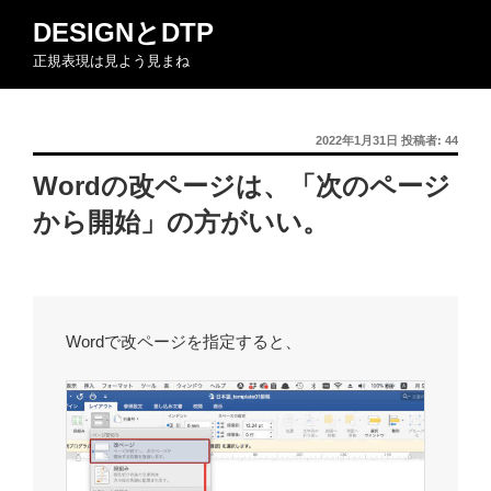
コ
DESIGNとDTP
ン
正規表現は見よう見まね
テ
ン
ツ
投
2022年1月31日
投稿者:
44
へ
稿
ス
Wordの改ページは、「次のページ
日:
キ
から開始」の方がいい。
ッ
プ
Wordで改ページを指定すると、