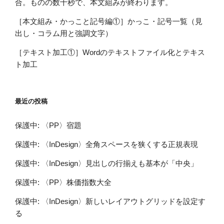
合。ものの数十秒で、本文組みが終わります。
［本文組み・かっこと記号編①］かっこ・記号一覧（見
出し・コラム用と強調文字）
［テキスト加工①］Wordのテキストファイル化とテキス
ト加工
最近の投稿
保護中: 〈PP〉宿題
保護中: 〈InDesign〉全角スペースを狭くする正規表現
保護中: 〈InDesign〉見出しの行揃えも基本が「中央」
保護中: 〈PP〉株価指数大全
保護中: 〈InDesign〉新しいレイアウトグリッドを設定す
る