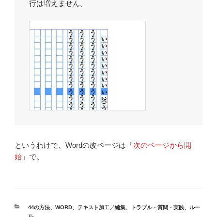
行は増えません。
というわけで、Wordの改ページは「
次のページから開
始
」で。
カ
44の方法
、
WORD
、
テキスト加工／編集
、
トラブル・質問・実践
、
ルー
テ
ル