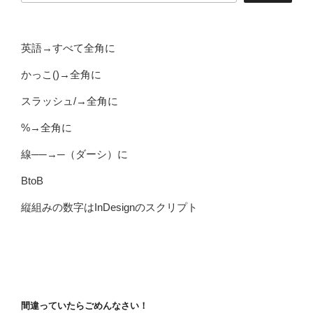
英語→すべて全角に
かっこ()→全角に
スラッシュ/→全角に
%→全角に
線──→─（ダーシ）に
BtoB
縦組みの数字はInDesignのスクリプト
間違っていたらごめんなさい！