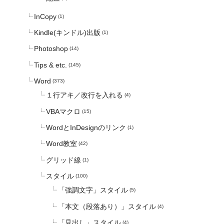
InCopy
(1)
Kindle(キンドル)出版
(1)
Photoshop
(14)
Tips & etc.
(145)
Word
(373)
１行アキ／改行を入れる
(4)
VBAマクロ
(15)
WordとInDesignのリンク
(1)
Word教室
(42)
グリッド線
(1)
スタイル
(100)
「強調文字」スタイル
(5)
「本文（段落あり）」スタイル
(4)
「見出し」スタイル
(4)