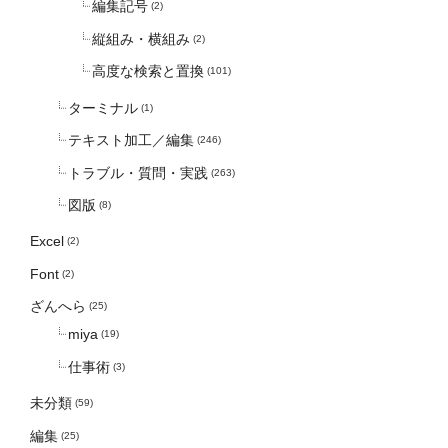
編集記号
(2)
縦組み・横組み
(2)
高度な検索と置換
(101)
ターミナル
(1)
テキスト加工／編集
(246)
トラブル・質問・実践
(263)
図版
(8)
Excel
(2)
Font
(2)
ざんへら
(25)
miya
(19)
仕事術
(3)
未分類
(59)
編集
(25)