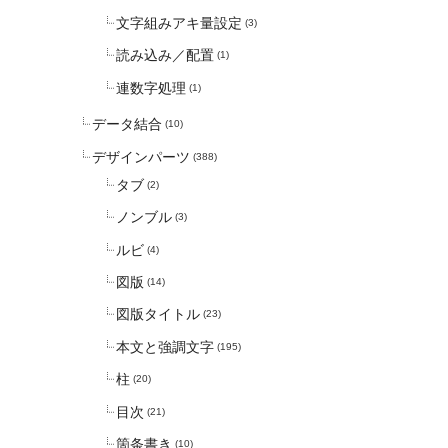
文字組みアキ量設定
(3)
読み込み／配置
(1)
連数字処理
(1)
データ結合
(10)
デザインパーツ
(388)
タブ
(2)
ノンブル
(3)
ルビ
(4)
図版
(14)
図版タイトル
(23)
本文と強調文字
(195)
柱
(20)
目次
(21)
箇条書き
(10)