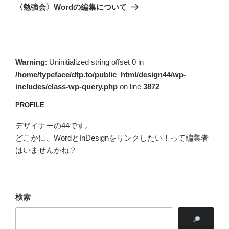
ゲ
の
〈勉強会〉Wordの編集について
投
ー
稿
シ
ョ
ン
Warning
: Uninitialized string offset 0 in
/home/typeface/dtp.to/public_html/design44/wp-
includes/class-wp-query.php
on line
3872
PROFILE
デザイナーの44です。
どこかに、WordとInDesignをリンクしたい！って編集者
はいませんかね？
検索