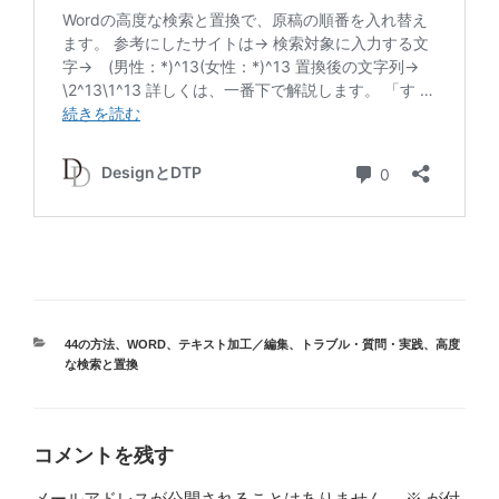
カ
44の方法
、
WORD
、
テキスト加工／編集
、
トラブル・質問・実践
、
高度
テ
な検索と置換
ゴ
リ
ー
コメントを残す
メールアドレスが公開されることはありません。
※
が付