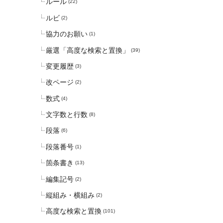
ルール
(22)
ルビ
(2)
協力のお願い
(1)
厳選「高度な検索と置換」
(39)
変更履歴
(3)
改ページ
(2)
数式
(4)
文字数と行数
(8)
段落
(6)
段落番号
(1)
箇条書き
(13)
編集記号
(2)
縦組み・横組み
(2)
高度な検索と置換
(101)