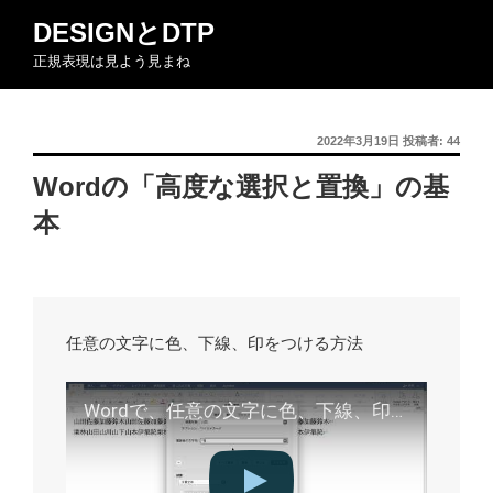
コ
DESIGNとDTP
ン
正規表現は見よう見まね
テ
ン
ツ
投
2022年3月19日
投稿者:
44
へ
稿
ス
Wordの「高度な選択と置換」の基
日:
キ
本
ッ
プ
任意の文字に色、下線、印をつける方法
Wordで、任意の文字に色、下線、印をつける方法