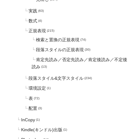
実践
(63)
数式
(4)
正規表現
(215)
検索と置換の正規表現
(74)
段落スタイルの正規表現
(30)
肯定先読み／否定先読み／肯定後読み／不定後
読み
(13)
段落スタイル&文字スタイル
(234)
環境設定
(1)
表
(72)
配置
(3)
InCopy
(1)
Kindle(キンドル)出版
(1)