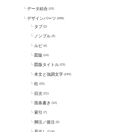
データ結合
(10)
デザインパーツ
(388)
タブ
(2)
ノンブル
(3)
ルビ
(4)
図版
(14)
図版タイトル
(23)
本文と強調文字
(195)
柱
(20)
目次
(21)
箇条書き
(10)
索引
(7)
脚注／後注
(3)
見出し
(114)