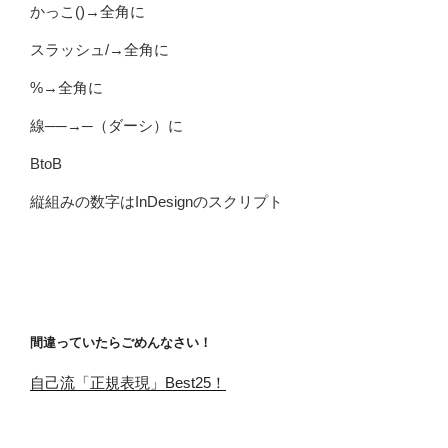
かっこ()→全角に
スラッシュ/→全角に
%→全角に
線──→─（ダーシ）に
BtoB
縦組みの数字はInDesignのスクリプト
間違っていたらごめんなさい！
自己流「正規表現」Best25！