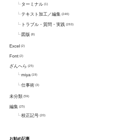
ターミナル
(1)
テキスト加工／編集
(246)
トラブル・質問・実践
(263)
図版
(8)
Excel
(2)
Font
(2)
ざんへら
(25)
miya
(19)
仕事術
(3)
未分類
(59)
編集
(25)
校正記号
(20)
お勧め記事