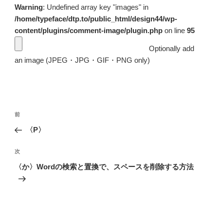
Warning
: Undefined array key "images" in
/home/typeface/dtp.to/public_html/design44/wp-
content/plugins/comment-image/plugin.php
on line
95
Optionally add
an image (JPEG・JPG・GIF・PNG only)
投
前
前
稿
の
〈P〉
ナ
投
ビ
稿
次
次
ゲ
の
〈か〉Wordの検索と置換で、スペースを削除する方法
投
ー
稿
シ
ョ