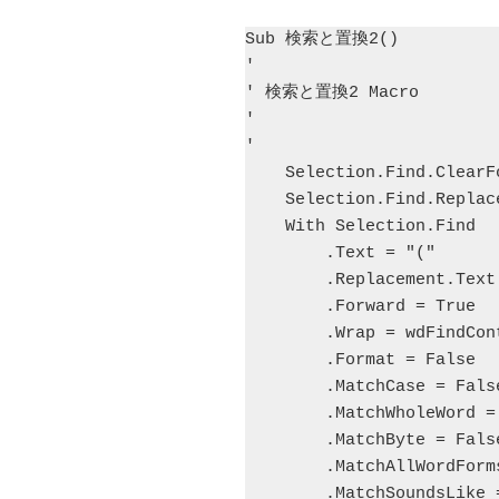
Sub 検索と置換2()

'

' 検索と置換2 Macro

'

'

    Selection.Find.ClearFormatting

    Selection.Find.Replacement.ClearFormatting

    With Selection.Find

        .Text = "("

        .Replacement.Text = "（"

        .Forward = True

        .Wrap = wdFindContinue

        .Format = False

        .MatchCase = False

        .MatchWholeWord = False

        .MatchByte = False

        .MatchAllWordForms = False

        .MatchSoundsLike = False
