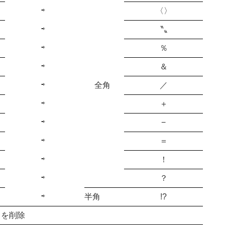
⇨
〈〉
⇨
〝〟
⇨
％
⇨
＆
⇨
全角
／
⇨
＋
⇨
−
⇨
＝
⇨
！
⇨
？
⇨
半角
!?
）を削除