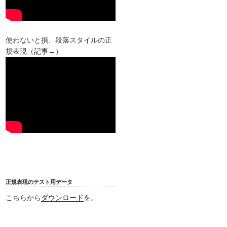
使わないと損、段落スタイルの正
規表現
（記事→）
正規表現のテスト用データ
こちらから
ダウンロード
を。