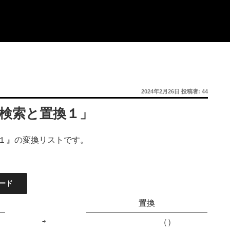
投
2024年2月26日
投稿者:
44
稿
日:
「検索と置換１」
１』の変換リストです。
ード
置換
⇨
（）