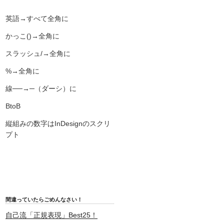
英語→すべて全角に
かっこ()→全角に
スラッシュ/→全角に
%→全角に
線──→─（ダーシ）に
BtoB
縦組みの数字はInDesignのスクリ
プト
間違っていたらごめんなさい！
自己流「正規表現」Best25！