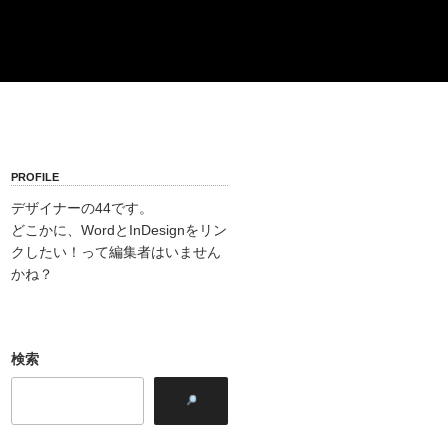
PROFILE
デザイナーの44です。
どこかに、WordとInDesignをリン
クしたい！って編集者はいません
かね？
検索