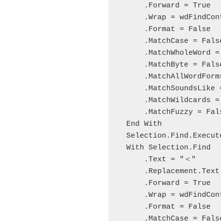
        .Forward = True

        .Wrap = wdFindContinue

        .Format = False

        .MatchCase = False

        .MatchWholeWord = False

        .MatchByte = False

        .MatchAllWordForms = False

        .MatchSoundsLike = False

        .MatchWildcards = False

        .MatchFuzzy = False

    End With

    Selection.Find.Execute Replace:=wdReplaceAll

    With Selection.Find

        .Text = "＜"

        .Replacement.Text = "〈"

        .Forward = True

        .Wrap = wdFindContinue

        .Format = False

        .MatchCase = False
