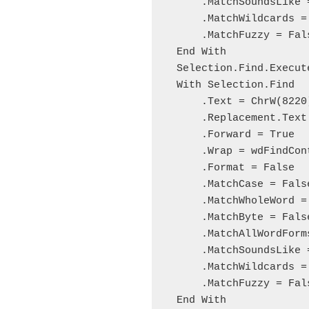
        .MatchSoundsLike = False

        .MatchWildcards = False

        .MatchFuzzy = False

    End With

    Selection.Find.Execute Replace:=wdReplaceAll

    With Selection.Find

        .Text = ChrW(8220)

        .Replacement.Text = "〝"

        .Forward = True

        .Wrap = wdFindContinue

        .Format = False

        .MatchCase = False

        .MatchWholeWord = False

        .MatchByte = False

        .MatchAllWordForms = False

        .MatchSoundsLike = False

        .MatchWildcards = False

        .MatchFuzzy = False

    End With
