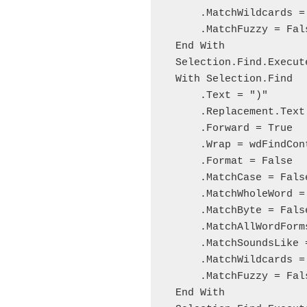
        .MatchWildcards = False

        .MatchFuzzy = False

    End With

    Selection.Find.Execute Replace:=wdReplaceAll

    With Selection.Find

        .Text = ")"

        .Replacement.Text = "）"

        .Forward = True

        .Wrap = wdFindContinue

        .Format = False

        .MatchCase = False

        .MatchWholeWord = False

        .MatchByte = False

        .MatchAllWordForms = False

        .MatchSoundsLike = False

        .MatchWildcards = False

        .MatchFuzzy = False

    End With
