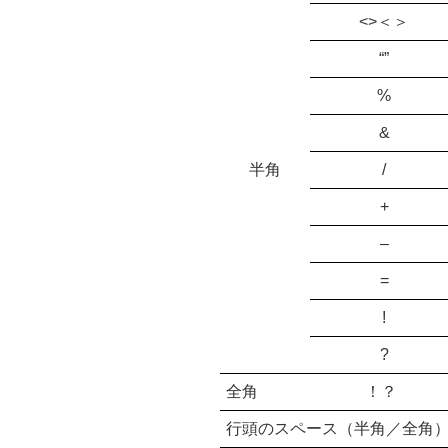
<>＜＞
“”
%
&
半角
/
+
–
=
!
?
全角
！？
行頭のスペース（半角／全角