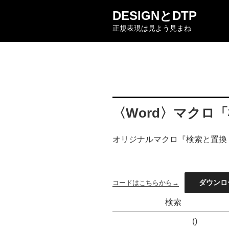
コ
DESIGNとDTP
ン
正規表現は見よう見まね
テ
ン
ツ
へ
ス
キ
ッ
〈Word〉マクロ
プ
オリジナルマクロ『検索と置換
ダウンロ
コードはこちらから→
検索
()