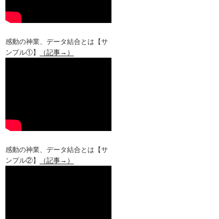
感動の神業、データ結合とは【サ
ンプル①】
（記事→）
感動の神業、データ結合とは【サ
ンプル②】
（記事→）