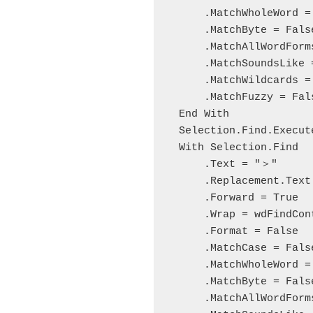
        .MatchWholeWord = False

        .MatchByte = False

        .MatchAllWordForms = False

        .MatchSoundsLike = False

        .MatchWildcards = False

        .MatchFuzzy = False

    End With

    Selection.Find.Execute Replace:=wdReplaceAll

    With Selection.Find

        .Text = "＞"

        .Replacement.Text = "〉"

        .Forward = True

        .Wrap = wdFindContinue

        .Format = False

        .MatchCase = False

        .MatchWholeWord = False

        .MatchByte = False

        .MatchAllWordForms = False
