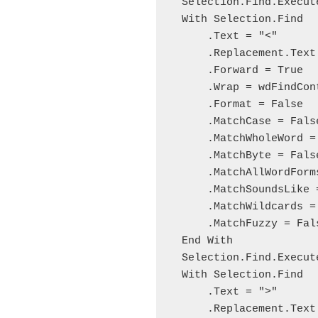
    Selection.Find.Execute Replace:=wdReplaceAll

    With Selection.Find

        .Text = "<"

        .Replacement.Text = "〈"

        .Forward = True

        .Wrap = wdFindContinue

        .Format = False

        .MatchCase = False

        .MatchWholeWord = False

        .MatchByte = False

        .MatchAllWordForms = False

        .MatchSoundsLike = False

        .MatchWildcards = False

        .MatchFuzzy = False

    End With

    Selection.Find.Execute Replace:=wdReplaceAll

    With Selection.Find

        .Text = ">"

        .Replacement.Text = "〉"
