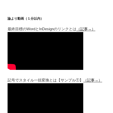
論より動画（１分以内）
最終目標のWordとInDesignのリンクとは
（記事→）
記号でスタイル一括変換とは【サンプル①】
（記事→）