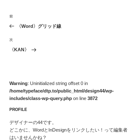
投
前
前
稿
の
〈Word〉グリッド線
ナ
投
ビ
稿
次
次
ゲ
の
〈KAN〉
投
ー
稿
シ
ョ
ン
Warning
: Uninitialized string offset 0 in
/home/typeface/dtp.to/public_html/design44/wp-
includes/class-wp-query.php
on line
3872
PROFILE
デザイナーの44です。
どこかに、WordとInDesignをリンクしたい！って編集者
はいませんかね？