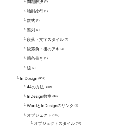
問題解決
(2)
強制改行
(1)
数式
(2)
整列
(3)
段落・文字スタイル
(7)
段落前・後のアキ
(2)
箇条書き
(1)
線
(2)
In Design
(952)
44の方法
(189)
InDesign教室
(34)
WordとInDesignのリンク
(1)
オブジェクト
(109)
オブジェクトスタイル
(58)