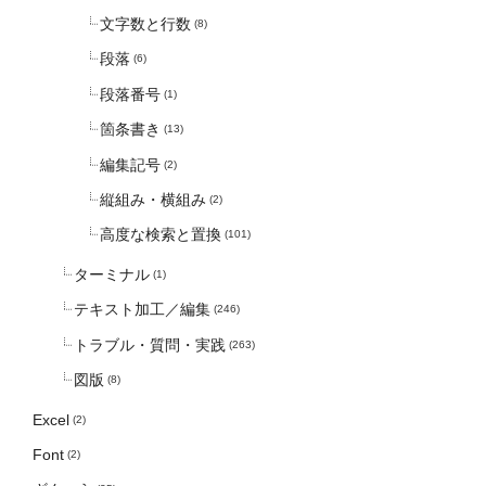
文字数と行数
(8)
段落
(6)
段落番号
(1)
箇条書き
(13)
編集記号
(2)
縦組み・横組み
(2)
高度な検索と置換
(101)
ターミナル
(1)
テキスト加工／編集
(246)
トラブル・質問・実践
(263)
図版
(8)
Excel
(2)
Font
(2)