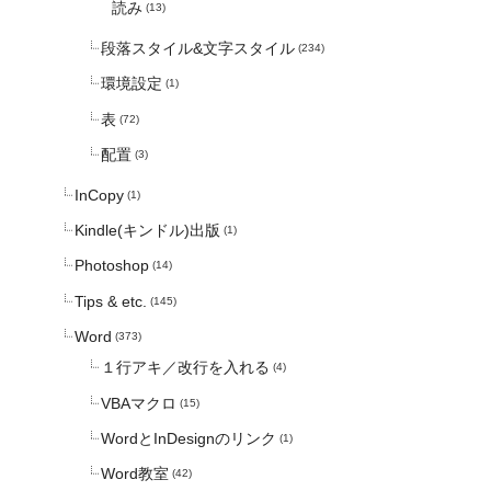
読み
(13)
段落スタイル&文字スタイル
(234)
環境設定
(1)
表
(72)
配置
(3)
InCopy
(1)
Kindle(キンドル)出版
(1)
Photoshop
(14)
Tips & etc.
(145)
Word
(373)
１行アキ／改行を入れる
(4)
VBAマクロ
(15)
WordとInDesignのリンク
(1)
Word教室
(42)