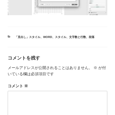
カ
「見出し」スタイル
、
WORD
、
スタイル
、
文字数と行数
、
段落
テ
ゴ
リ
ー
コメントを残す
メールアドレスが公開されることはありません。
※
が付
いている欄は必須項目です
コメント
※