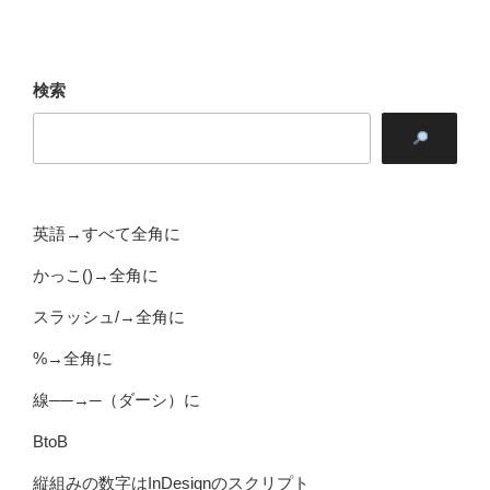
検索
英語→すべて全角に
かっこ()→全角に
スラッシュ/→全角に
%→全角に
線──→─（ダーシ）に
BtoB
縦組みの数字はInDesignのスクリプト