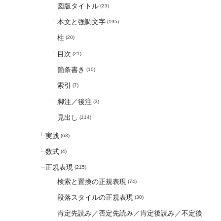
図版タイトル
(23)
本文と強調文字
(195)
柱
(20)
目次
(21)
箇条書き
(10)
索引
(7)
脚注／後注
(3)
見出し
(114)
実践
(63)
数式
(4)
正規表現
(215)
検索と置換の正規表現
(74)
段落スタイルの正規表現
(30)
肯定先読み／否定先読み／肯定後読み／不定後