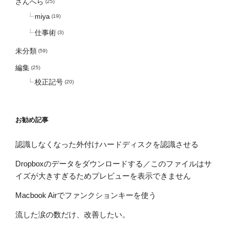
ざんへら
(25)
miya
(19)
仕事術
(3)
未分類
(59)
編集
(25)
校正記号
(20)
お勧め記事
認識しなくなった外付けハードディスクを認識させる
Dropboxのデータをダウンロードする／このファイルはサ
イズが大きすぎるためプレビューを表示できません
Macbook Airでファンクションキーを使う
流した涙の数だけ、改善したい。