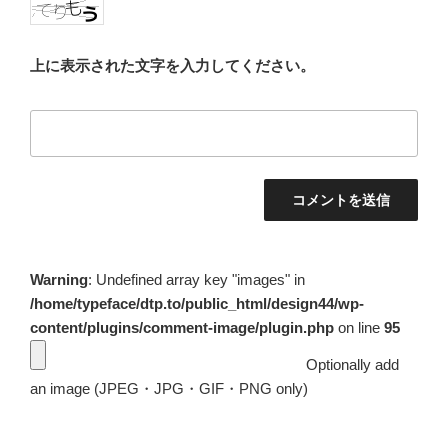
上に表示された文字を入力してください。
Warning
: Undefined array key "images" in
/home/typeface/dtp.to/public_html/design44/wp-
content/plugins/comment-image/plugin.php
on line
95
Optionally add
an image (JPEG・JPG・GIF・PNG only)