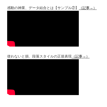
感動の神業、データ結合とは【サンプル②】
（記事→）
使わないと損、段落スタイルの正規表現
（記事→）