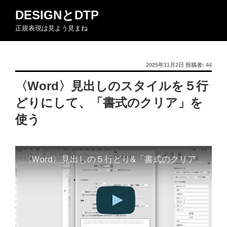
コ
DESIGNとDTP
ン
正規表現は見よう見まね
テ
ン
ツ
投
2025年11月2日
投稿者:
44
へ
稿
ス
〈Word〉見出しのスタイルを５行
日:
キ
どりにして、「書式のクリア」を
ッ
プ
使う
〈Word〉見出しの５行どり&「書式のクリア」