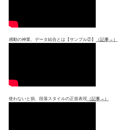
感動の神業、データ結合とは【サンプル②】
（記事→）
使わないと損、段落スタイルの正規表現
（記事→）