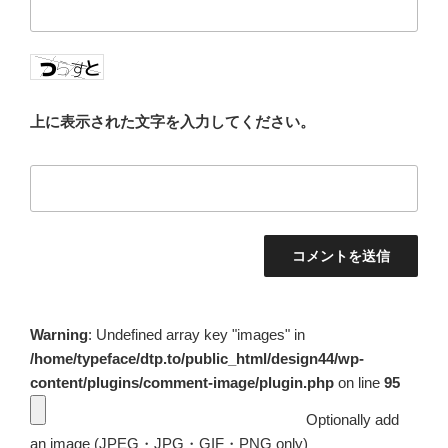
上に表示された文字を入力してください。
Warning
: Undefined array key "images" in
/home/typeface/dtp.to/public_html/design44/wp-
content/plugins/comment-image/plugin.php
on line
95
Optionally add
an image (JPEG・JPG・GIF・PNG only)