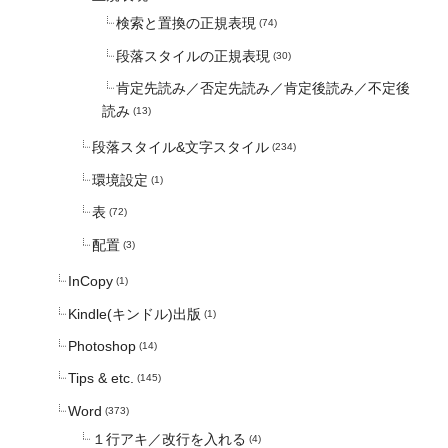
検索と置換の正規表現
(74)
段落スタイルの正規表現
(30)
肯定先読み／否定先読み／肯定後読み／不定後
読み
(13)
段落スタイル&文字スタイル
(234)
環境設定
(1)
表
(72)
配置
(3)
InCopy
(1)
Kindle(キンドル)出版
(1)
Photoshop
(14)
Tips & etc.
(145)
Word
(373)
１行アキ／改行を入れる
(4)