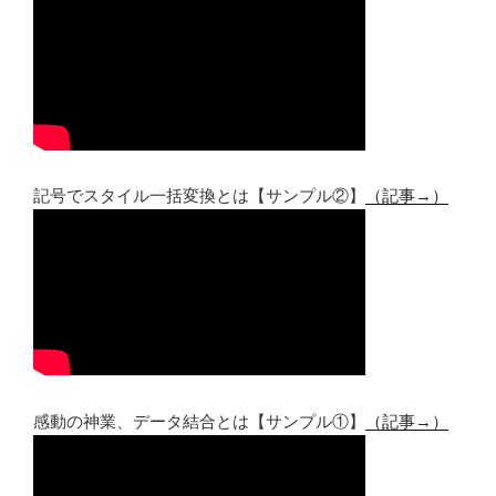
記号でスタイル一括変換とは【サンプル②】
（記事→）
感動の神業、データ結合とは【サンプル①】
（記事→）