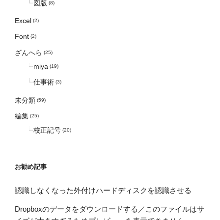
図版
(8)
Excel
(2)
Font
(2)
ざんへら
(25)
miya
(19)
仕事術
(3)
未分類
(59)
編集
(25)
校正記号
(20)
お勧め記事
認識しなくなった外付けハードディスクを認識させる
Dropboxのデータをダウンロードする／このファイルはサ