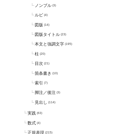
ノンブル
(3)
ルビ
(4)
図版
(14)
図版タイトル
(23)
本文と強調文字
(195)
柱
(20)
目次
(21)
箇条書き
(10)
索引
(7)
脚注／後注
(3)
見出し
(114)
実践
(63)
数式
(4)
正規表現
(215)