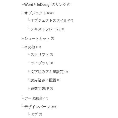
WordとInDesignのリンク
(1)
オブジェクト
(109)
オブジェクトスタイル
(58)
テキストフレーム
(6)
ショートカット
(2)
その他
(31)
スクリプト
(7)
ライブラリ
(4)
文字組みアキ量設定
(3)
読み込み／配置
(1)
連数字処理
(1)
データ結合
(10)
デザインパーツ
(388)
タブ
(2)