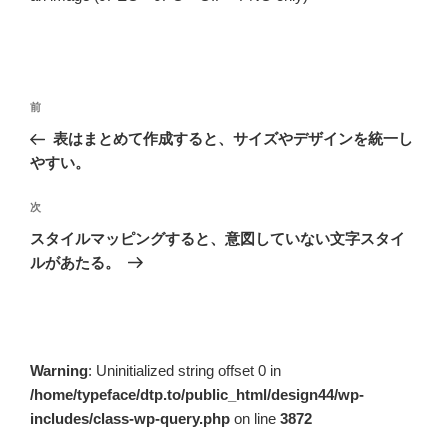
投
前
前
稿
の
表はまとめて作成すると、サイズやデザインを統一し
ナ
投
やすい。
ビ
稿
ゲ
次
次
の
ー
スタイルマッピングすると、意図していない文字スタイ
投
シ
ルがあたる。
稿
ョ
ン
Warning
: Uninitialized string offset 0 in
/home/typeface/dtp.to/public_html/design44/wp-
includes/class-wp-query.php
on line
3872