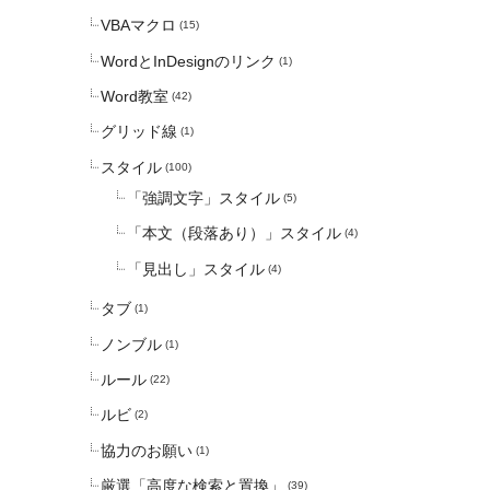
VBAマクロ
(15)
WordとInDesignのリンク
(1)
Word教室
(42)
グリッド線
(1)
スタイル
(100)
「強調文字」スタイル
(5)
「本文（段落あり）」スタイル
(4)
「見出し」スタイル
(4)
タブ
(1)
ノンブル
(1)
ルール
(22)
ルビ
(2)
協力のお願い
(1)
厳選「高度な検索と置換」
(39)