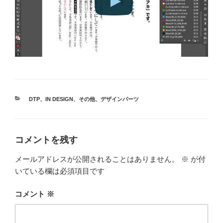
カ
DTP
、
IN DESIGN
、
その他
、
デザインパーツ
テ
ゴ
リ
ー
コメントを残す
メールアドレスが公開されることはありません。
※
が付
いている欄は必須項目です
コメント
※