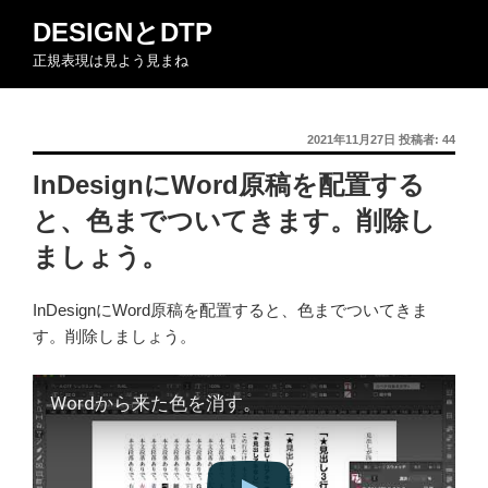
コ
DESIGNとDTP
ン
正規表現は見よう見まね
テ
ン
ツ
投
2021年11月27日
投稿者:
44
へ
稿
ス
InDesignにWord原稿を配置する
日:
キ
と、色までついてきます。削除し
ッ
プ
ましょう。
InDesignにWord原稿を配置すると、色までついてきま
す。削除しましょう。
Wordから来た色を消す。