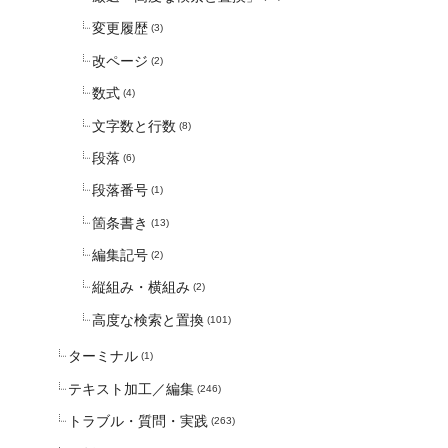
変更履歴
(3)
改ページ
(2)
数式
(4)
文字数と行数
(8)
段落
(6)
段落番号
(1)
箇条書き
(13)
編集記号
(2)
縦組み・横組み
(2)
高度な検索と置換
(101)
ターミナル
(1)
テキスト加工／編集
(246)
トラブル・質問・実践
(263)