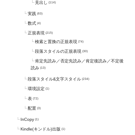
見出し
(114)
実践
(63)
数式
(4)
正規表現
(215)
検索と置換の正規表現
(74)
段落スタイルの正規表現
(30)
肯定先読み／否定先読み／肯定後読み／不定後
読み
(13)
段落スタイル&文字スタイル
(234)
環境設定
(1)
表
(72)
配置
(3)
InCopy
(1)
Kindle(キンドル)出版
(1)