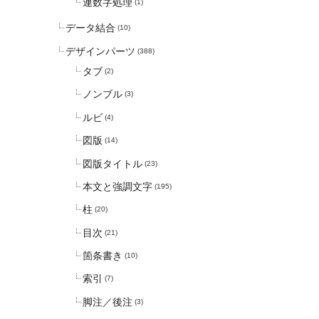
連数字処理
(1)
データ結合
(10)
デザインパーツ
(388)
タブ
(2)
ノンブル
(3)
ルビ
(4)
図版
(14)
図版タイトル
(23)
本文と強調文字
(195)
柱
(20)
目次
(21)
箇条書き
(10)
索引
(7)
脚注／後注
(3)