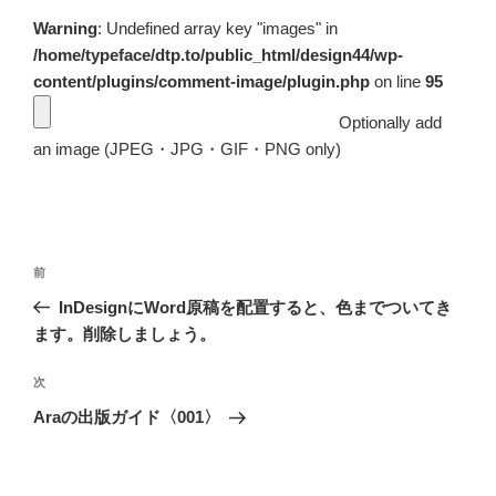
Warning
: Undefined array key "images" in
/home/typeface/dtp.to/public_html/design44/wp-
content/plugins/comment-image/plugin.php
on line
95
Optionally add
an image (JPEG・JPG・GIF・PNG only)
投
前
前
稿
の
InDesignにWord原稿を配置すると、色までついてき
ナ
投
ます。削除しましょう。
ビ
稿
ゲ
次
次
の
ー
Araの出版ガイド〈001〉
投
シ
稿
ョ