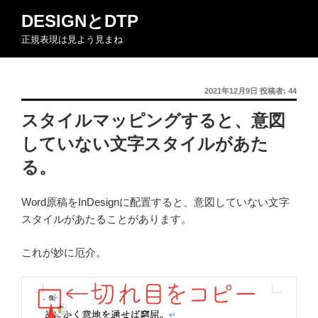
コ
DESIGNとDTP
ン
正規表現は見よう見まね
テ
ン
ツ
投
2021年12月9日
投稿者:
44
へ
稿
ス
スタイルマッピングすると、意図
日:
キ
していない文字スタイルがあた
ッ
プ
る。
Word原稿をInDesignに配置すると、意図していない文字
スタイルがあたることがあります。
これが妙に厄介。