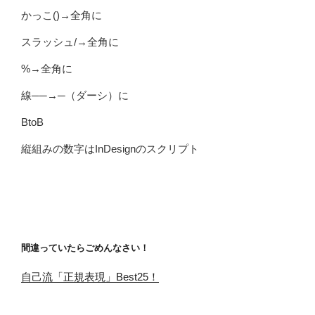
かっこ()→全角に
スラッシュ/→全角に
%→全角に
線──→─（ダーシ）に
BtoB
縦組みの数字はInDesignのスクリプト
間違っていたらごめんなさい！
自己流「正規表現」Best25！