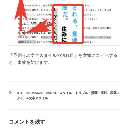
「予期せぬ文字スタイルの切れ目」を文頭にコピペする
と、事故を防げます。
カ
DTP
、
IN DESIGN
、
WORD
、
スタイル
、
トラブル・質問・実践
、
段落ス
テ
タイル&文字スタイル
ゴ
リ
ー
コメントを残す