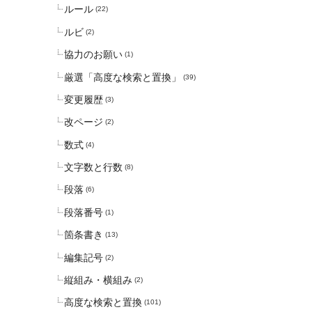
ルール
(22)
ルビ
(2)
協力のお願い
(1)
厳選「高度な検索と置換」
(39)
変更履歴
(3)
改ページ
(2)
数式
(4)
文字数と行数
(8)
段落
(6)
段落番号
(1)
箇条書き
(13)
編集記号
(2)
縦組み・横組み
(2)
高度な検索と置換
(101)