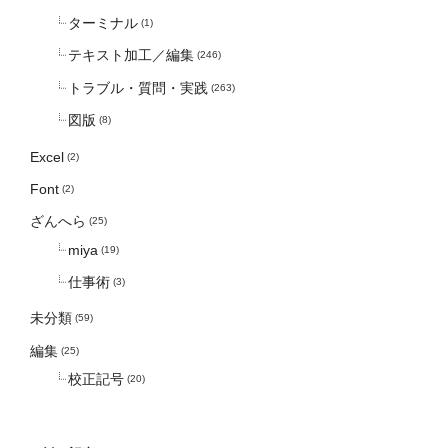
ターミナル
(1)
テキスト加工／編集
(246)
トラブル・質問・実践
(263)
図版
(8)
Excel
(2)
Font
(2)
ざんへら
(25)
miya
(19)
仕事術
(3)
未分類
(59)
編集
(25)
校正記号
(20)