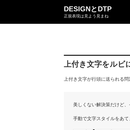
コ
DESIGNとDTP
ン
正規表現は見よう見まね
テ
ン
ツ
へ
ス
キ
ッ
上付き文字をルビ
プ
上付き文字が行頭に送られる問
美しくない解決策だけど、
手動で文字スタイルをあて