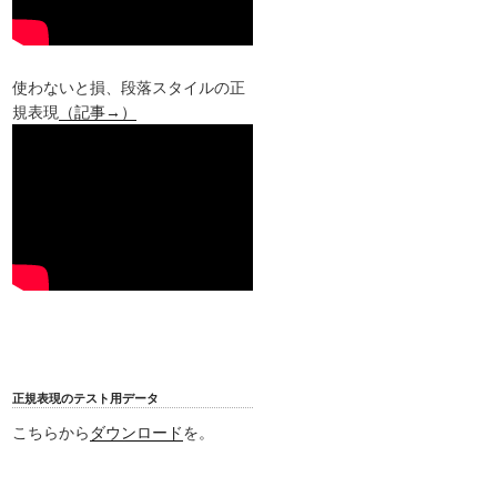
使わないと損、段落スタイルの正
規表現
（記事→）
正規表現のテスト用データ
こちらから
ダウンロード
を。