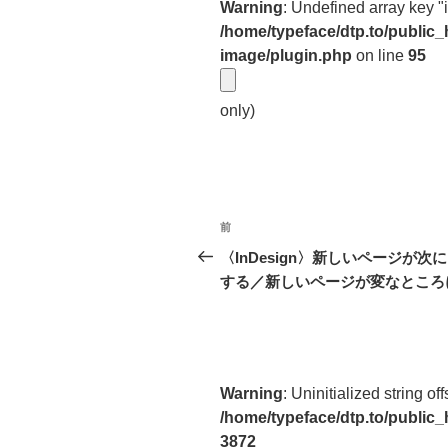
Warning
: Undefined array key "
/home/typeface/dtp.to/public
image/plugin.php
on line
95
only)
投
前
前
稿
の
〈InDesign〉新しいページが次
投
する／新しいページが変なところ
ナ
稿
ビ
ゲ
ー
Warning
: Uninitialized string off
/home/typeface/dtp.to/public
シ
3872