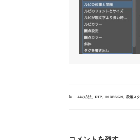
カ
44の方法
、
DTP
、
IN DESIGN
、
段落スタ
テ
ゴ
リ
ー
コメントを残す