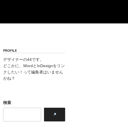
PROFILE
デザイナーの44です。
どこかに、WordとInDesignをリン
クしたい！って編集者はいません
かね？
検索