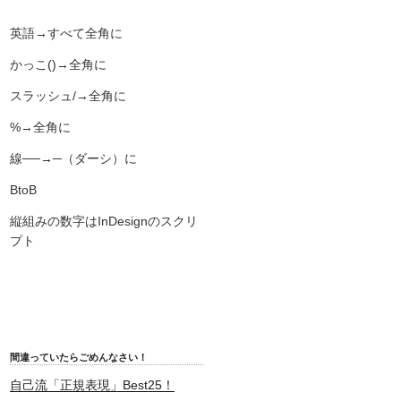
英語→すべて全角に
かっこ()→全角に
スラッシュ/→全角に
%→全角に
線──→─（ダーシ）に
BtoB
縦組みの数字はInDesignのスクリ
プト
間違っていたらごめんなさい！
自己流「正規表現」Best25！