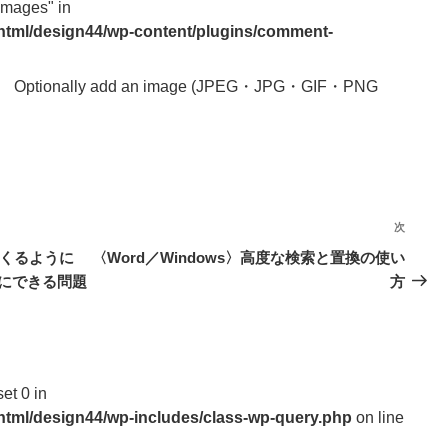
images" in
_html/design44/wp-content/plugins/comment-
Optionally add an image (JPEG・JPG・GIF・PNG
次
次
の
にくるように
〈Word／Windows〉高度な検索と置換の使い
投
にできる問題
方
稿
set 0 in
_html/design44/wp-includes/class-wp-query.php
on line