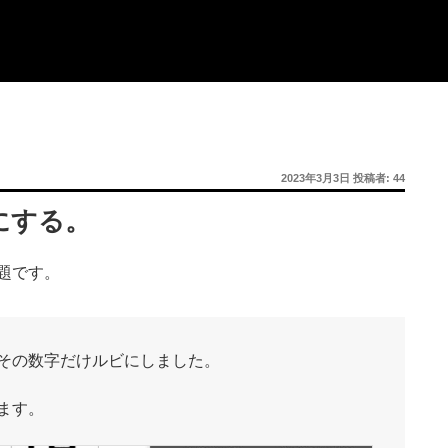
投
2023年3月3日
投稿者:
44
稿
日:
にする。
題です。
その数字だけルビにしました。
ます。