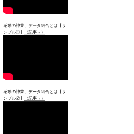
感動の神業、データ結合とは【サ
ンプル①】
（記事→）
感動の神業、データ結合とは【サ
ンプル②】
（記事→）