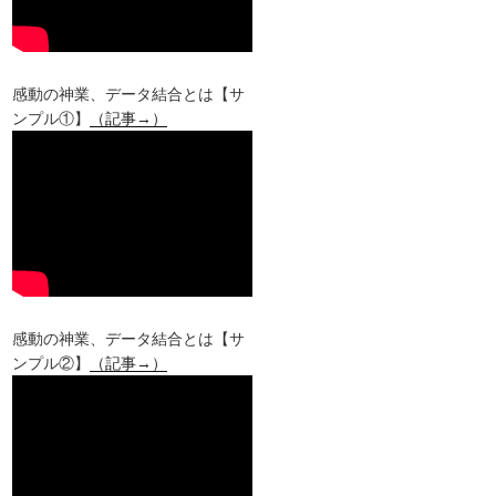
感動の神業、データ結合とは【サ
ンプル①】
（記事→）
感動の神業、データ結合とは【サ
ンプル②】
（記事→）