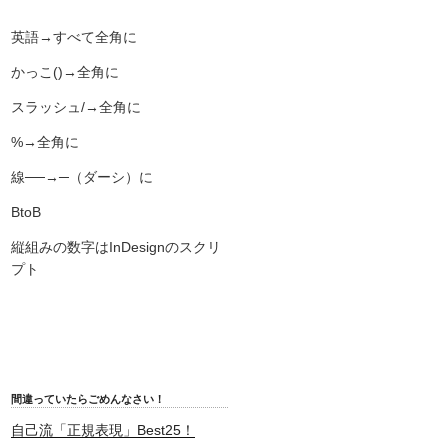
英語→すべて全角に
かっこ()→全角に
スラッシュ/→全角に
%→全角に
線──→─（ダーシ）に
BtoB
縦組みの数字はInDesignのスクリ
プト
間違っていたらごめんなさい！
自己流「正規表現」Best25！