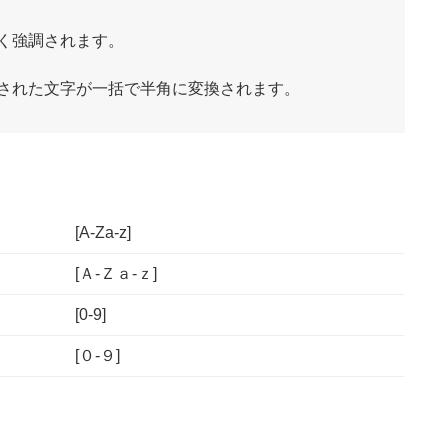
く強調されます。
された文字が一括で半角に変換されます。
[A-Za-z]
[Ａ-Ｚａ-ｚ]
[0-9]
[０-９]