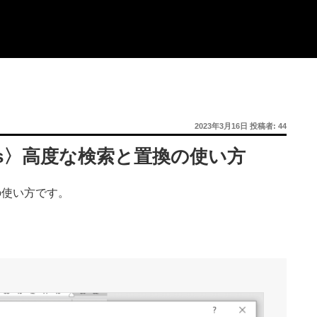
投
2023年3月16日
投稿者:
44
稿
日:
ows〉高度な検索と置換の使い方
の使い方です。