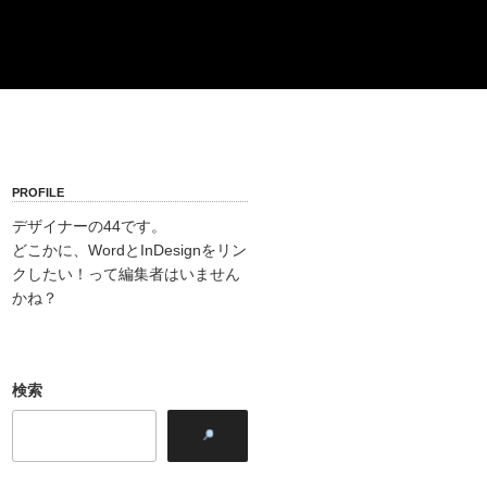
PROFILE
デザイナーの44です。
どこかに、WordとInDesignをリン
クしたい！って編集者はいません
かね？
検索