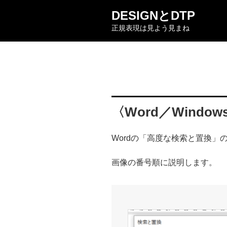
コ
DESIGNとDTP
ン
正規表現は見よう見まね
テ
ン
ツ
へ
ス
キ
ッ
〈Word／Wind
プ
Wordの「高度な検索と置換」
画像の番号順に説明します。