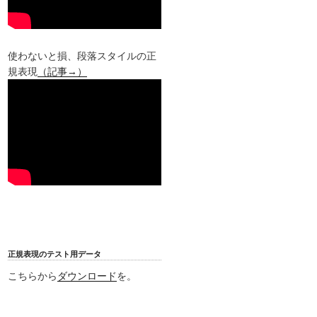
使わないと損、段落スタイルの正
規表現
（記事→）
正規表現のテスト用データ
こちらから
ダウンロード
を。