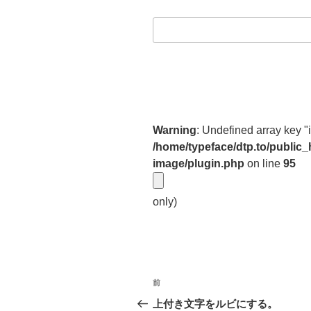
Warning
: Undefined array key "
/home/typeface/dtp.to/public
image/plugin.php
on line
95
only)
投
前
前
稿
の
上付き文字をルビにする。