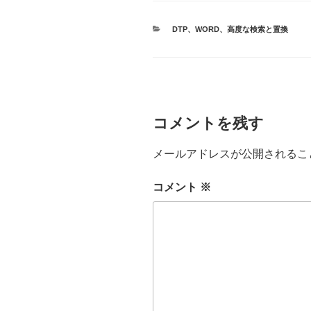
カ
DTP
、
WORD
、
高度な検索と置換
テ
ゴ
リ
ー
コメントを残す
メールアドレスが公開されるこ
コメント
※