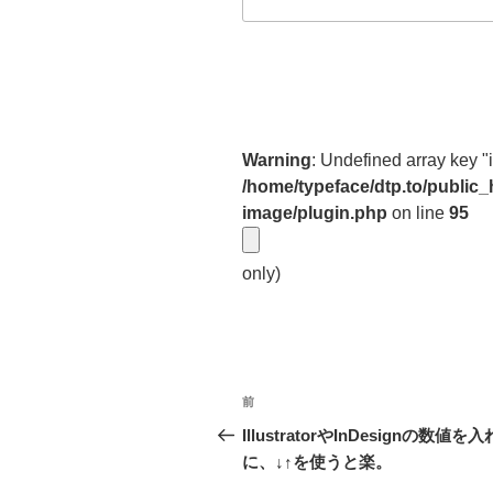
Warning
: Undefined array key "
/home/typeface/dtp.to/public
image/plugin.php
on line
95
only)
投
前
前
稿
の
IllustratorやInDesignの数
投
に、↓↑を使うと楽。
ナ
稿