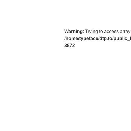
ビ
ゲ
ー
Warning
: Trying to access array 
シ
/home/typeface/dtp.to/public
ョ
3872
ン