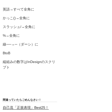
英語→すべて全角に
かっこ()→全角に
スラッシュ/→全角に
%→全角に
線──→─（ダーシ）に
BtoB
縦組みの数字はInDesignのスクリ
プト
間違っていたらごめんなさい！
自己流「正規表現」Best25！