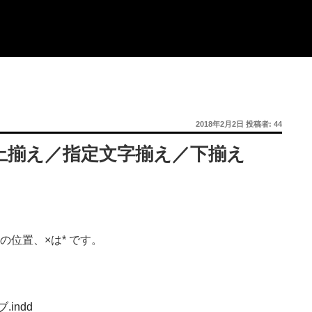
投
2018年2月2日
投稿者:
44
稿
日:
上揃え／指定文字揃え／下揃え
の位置、×は* です。
゙.indd