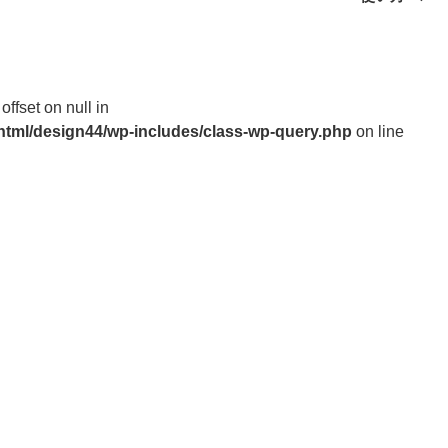
offset on null in
_html/design44/wp-includes/class-wp-query.php
on line