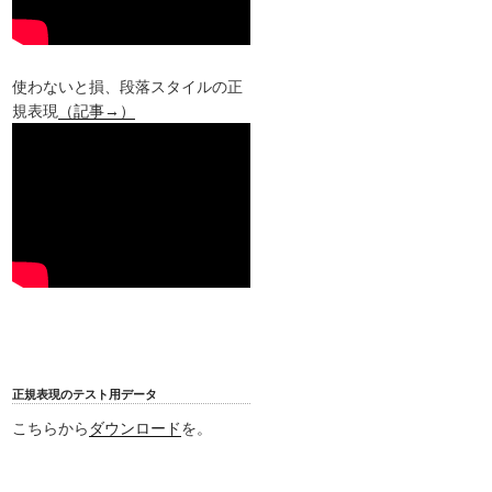
使わないと損、段落スタイルの正
規表現
（記事→）
正規表現のテスト用データ
こちらから
ダウンロード
を。