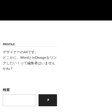
PROFILE
デザイナーの44です。
どこかに、WordとInDesignをリン
クしたい！って編集者はいません
かね？
検索