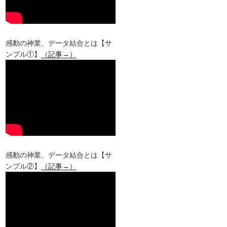
感動の神業、データ結合とは【サ
ンプル①】
（記事→）
感動の神業、データ結合とは【サ
ンプル②】
（記事→）