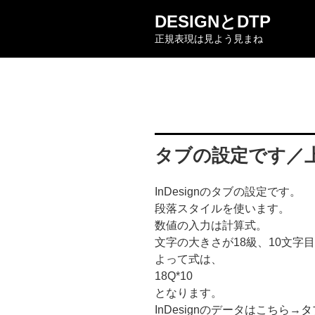
コ
DESIGNとDTP
ン
正規表現は見よう見まね
テ
ン
ツ
へ
ス
キ
ッ
タブの設定です／
プ
InDesignのタブの設定です。
段落スタイルを使います。
数値の入力は計算式。
文字の大きさが18級、10文字目
よって式は、
18Q*10
となります。
InDesignのデータはこちら→
タフ