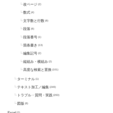
改ページ
(2)
数式
(4)
文字数と行数
(8)
段落
(6)
段落番号
(1)
箇条書き
(13)
編集記号
(2)
縦組み・横組み
(2)
高度な検索と置換
(101)
ターミナル
(1)
テキスト加工／編集
(246)
トラブル・質問・実践
(263)
図版
(8)
Excel
(2)