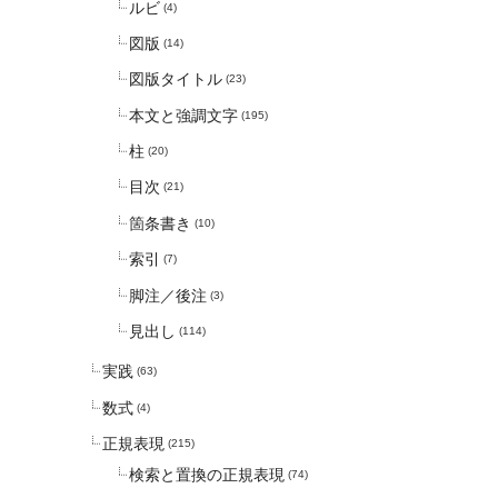
ルビ
(4)
図版
(14)
図版タイトル
(23)
本文と強調文字
(195)
柱
(20)
目次
(21)
箇条書き
(10)
索引
(7)
脚注／後注
(3)
見出し
(114)
実践
(63)
数式
(4)
正規表現
(215)
検索と置換の正規表現
(74)