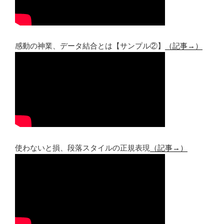
感動の神業、データ結合とは【サンプル②】
（記事→）
使わないと損、段落スタイルの正規表現
（記事→）