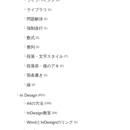
ライブペイント
ライブラリ
(1)
問題解決
(2)
強制改行
(1)
数式
(2)
整列
(3)
段落・文字スタイル
(7)
段落前・後のアキ
(2)
箇条書き
(1)
線
(2)
In Design
(952)
44の方法
(189)
InDesign教室
(34)
WordとInDesignのリンク
(1)