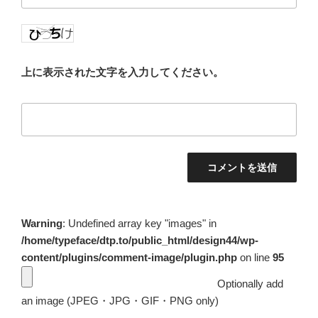
上に表示された文字を入力してください。
Warning
: Undefined array key "images" in
/home/typeface/dtp.to/public_html/design44/wp-
content/plugins/comment-image/plugin.php
on line
95
Optionally add
an image (JPEG・JPG・GIF・PNG only)