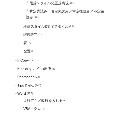
段落スタイルの正規表現
(30)
肯定先読み／否定先読み／肯定後読み／不定後
読み
(13)
段落スタイル&文字スタイル
(234)
環境設定
(1)
表
(72)
配置
(3)
InCopy
(1)
Kindle(キンドル)出版
(1)
Photoshop
(14)
Tips & etc.
(145)
Word
(373)
１行アキ／改行を入れる
(4)
VBAマクロ
(15)