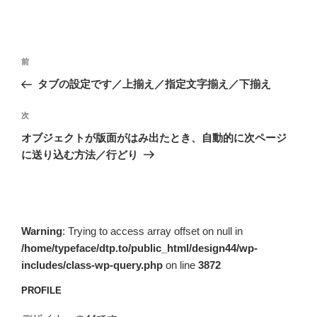
投
前
前
稿
の
タブの設定です／上揃え／指定文字揃え／下揃え
ナ
投
ビ
稿
次
次
ゲ
の
オブジェクトが版面がはみ出たとき、自動的に次ページ
投
ー
に送り込む方法／行どり
稿
シ
ョ
ン
Warning
: Trying to access array offset on null in
/home/typeface/dtp.to/public_html/design44/wp-
includes/class-wp-query.php
on line
3872
PROFILE