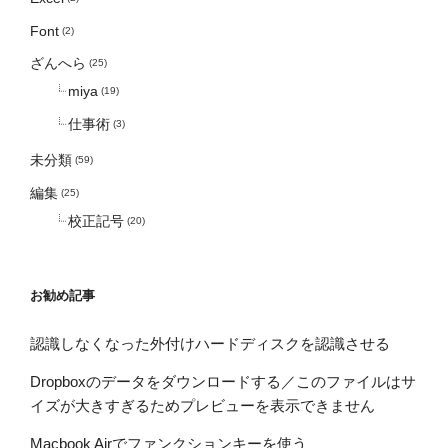
Font
(2)
ざんへら
(25)
miya
(19)
仕事術
(3)
未分類
(59)
編集
(25)
校正記号
(20)
お勧め記事
認識しなくなった外付けハードディスクを認識させる
Dropboxのデータをダウンロードする／このファイルはサ
イズが大きすぎるためプレビューを表示できません
Macbook Airでファンクションキーを使う