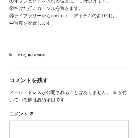
①オブジェクトを入れる位置に、１行空けます。
②空けた行にカーソルを置きます。
③ライブラリーからcontrol＋「アイテムの割り付け」
④写真を配置します
カ
DTP
、
IN DESIGN
テ
ゴ
リ
ー
コメントを残す
メールアドレスが公開されることはありません。
※
が付
いている欄は必須項目です
コメント
※