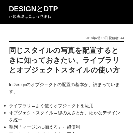
コ
DESIGNとDTP
ン
正規表現は見よう見まね
テ
ン
ツ
投
2018年2月18日
投稿者:
44
へ
稿
ス
同じスタイルの写真を配置すると
日:
キ
きに知っておきたい、ライブラリ
ッ
プ
とオブジェクトスタイルの使い方
InDesignのオブジェクトの配置の基本が、詰まっていま
す。
ライブラリ←よく使うオブジェクトを流用
オブジェクトスタイル←線の太さとか、細かなデザイン
を統一
整列「マージンに揃える」←超便利