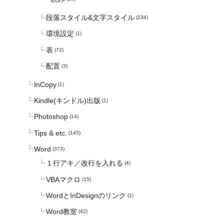
段落スタイル&文字スタイル
(234)
環境設定
(1)
表
(72)
配置
(3)
InCopy
(1)
Kindle(キンドル)出版
(1)
Photoshop
(14)
Tips & etc.
(145)
Word
(373)
１行アキ／改行を入れる
(4)
VBAマクロ
(15)
WordとInDesignのリンク
(1)
Word教室
(42)