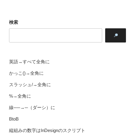
検索
英語→すべて全角に
かっこ()→全角に
スラッシュ/→全角に
%→全角に
線──→─（ダーシ）に
BtoB
縦組みの数字はInDesignのスクリプト