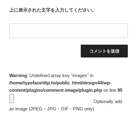
上に表示された文字を入力してください。
Warning
: Undefined array key "images" in
/home/typeface/dtp.to/public_html/design44/wp-
content/plugins/comment-image/plugin.php
on line
95
Optionally add
an image (JPEG・JPG・GIF・PNG only)