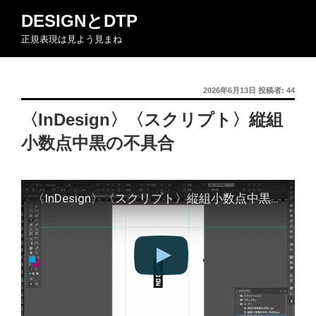
コ
DESIGNとDTP
ン
正規表現は見よう見まね
テ
ン
ツ
投
2026年6月13日
投稿者:
44
へ
稿
ス
〈InDesign〉〈スクリプト〉縦組
日:
キ
小数点中黒の不具合
ッ
プ
〈InDesign〉〈スクリプト〉縦組小数点中黒の不具合