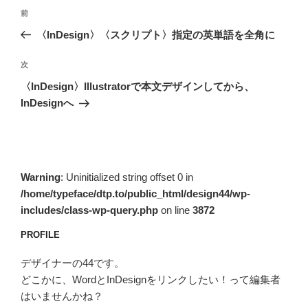
投
前
前
稿
の
〈InDesign〉〈スクリプト〉指定の英単語を全角に
ナ
投
ビ
稿
次
次
ゲ
の
〈InDesign〉Illustratorで本文デザインしてから、
投
ー
InDesignへ
稿
シ
ョ
ン
Warning
: Uninitialized string offset 0 in
/home/typeface/dtp.to/public_html/design44/wp-
includes/class-wp-query.php
on line
3872
PROFILE
デザイナーの44です。
どこかに、WordとInDesignをリンクしたい！って編集者
はいませんかね？