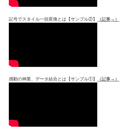
記号でスタイル一括変換とは【サンプル②】
（記事→）
感動の神業、データ結合とは【サンプル①】
（記事→）