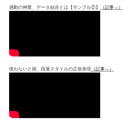
感動の神業、データ結合とは【サンプル②】
（記事→）
使わないと損、段落スタイルの正規表現
（記事→）