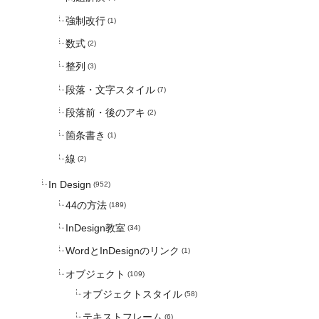
強制改行
(1)
数式
(2)
整列
(3)
段落・文字スタイル
(7)
段落前・後のアキ
(2)
箇条書き
(1)
線
(2)
In Design
(952)
44の方法
(189)
InDesign教室
(34)
WordとInDesignのリンク
(1)
オブジェクト
(109)
オブジェクトスタイル
(58)
テキストフレーム
(6)