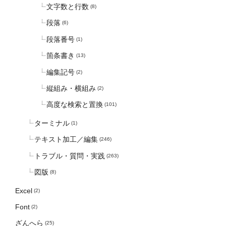
文字数と行数
(8)
段落
(6)
段落番号
(1)
箇条書き
(13)
編集記号
(2)
縦組み・横組み
(2)
高度な検索と置換
(101)
ターミナル
(1)
テキスト加工／編集
(246)
トラブル・質問・実践
(263)
図版
(8)
Excel
(2)
Font
(2)
ざんへら
(25)