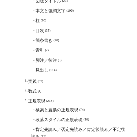
図版タイトル
(23)
本文と強調文字
(195)
柱
(20)
目次
(21)
箇条書き
(10)
索引
(7)
脚注／後注
(3)
見出し
(114)
実践
(63)
数式
(4)
正規表現
(215)
検索と置換の正規表現
(74)
段落スタイルの正規表現
(30)
肯定先読み／否定先読み／肯定後読み／不定後
読み
(13)