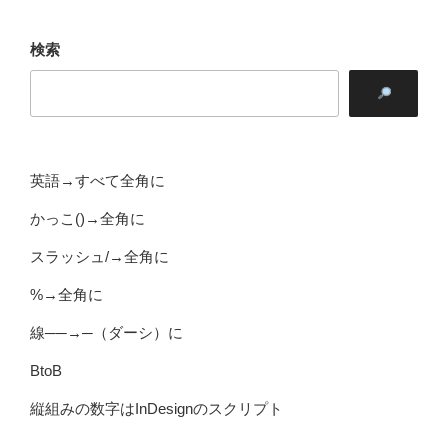
検索
英語→すべて全角に
かっこ()→全角に
スラッシュ/→全角に
%→全角に
線──→─（ダーシ）に
BtoB
縦組みの数字はInDesignのスクリプト