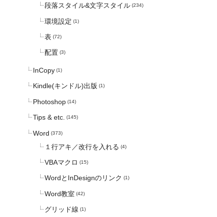
段落スタイル&文字スタイル
(234)
環境設定
(1)
表
(72)
配置
(3)
InCopy
(1)
Kindle(キンドル)出版
(1)
Photoshop
(14)
Tips & etc.
(145)
Word
(373)
１行アキ／改行を入れる
(4)
VBAマクロ
(15)
WordとInDesignのリンク
(1)
Word教室
(42)
グリッド線
(1)