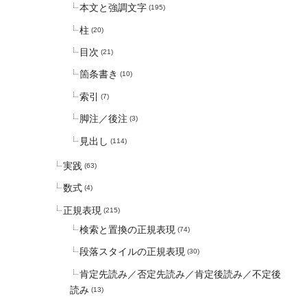
本文と強調文字
(195)
柱
(20)
目次
(21)
箇条書き
(10)
索引
(7)
脚注／後注
(3)
見出し
(114)
実践
(63)
数式
(4)
正規表現
(215)
検索と置換の正規表現
(74)
段落スタイルの正規表現
(30)
肯定先読み／否定先読み／肯定後読み／不定後
読み
(13)