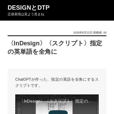
コ
DESIGNとDTP
ン
正規表現は見よう見まね
テ
ン
ツ
投
2026年6月12日
投稿者:
44
へ
稿
ス
〈InDesign〉〈スクリプト〉指定
日:
キ
の英単語を全角に
ッ
プ
ChatGPTが作った、指定の英語を全角にするス
クリプトです。
〈InDesign〉〈スクリプト〉指定の英単語を全角に