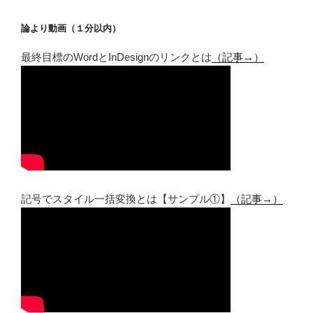
論より動画（１分以内）
最終目標のWordとInDesignのリンクとは
（記事→）
記号でスタイル一括変換とは【サンプル①】
（記事→）