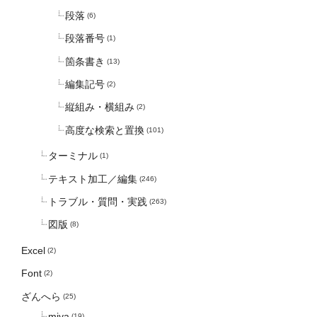
段落
(6)
段落番号
(1)
箇条書き
(13)
編集記号
(2)
縦組み・横組み
(2)
高度な検索と置換
(101)
ターミナル
(1)
テキスト加工／編集
(246)
トラブル・質問・実践
(263)
図版
(8)
Excel
(2)
Font
(2)
ざんへら
(25)
miya
(19)