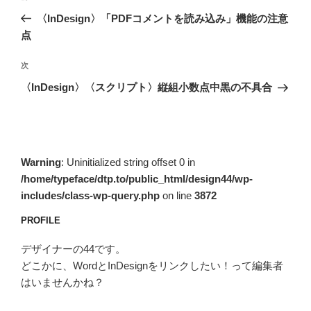
稿
の
〈InDesign〉「PDFコメントを読み込み」機能の注意
ナ
投
点
ビ
稿
ゲ
次
次
の
ー
〈InDesign〉〈スクリプト〉縦組小数点中黒の不具合
投
シ
稿
ョ
ン
Warning
: Uninitialized string offset 0 in
/home/typeface/dtp.to/public_html/design44/wp-
includes/class-wp-query.php
on line
3872
PROFILE
デザイナーの44です。
どこかに、WordとInDesignをリンクしたい！って編集者
はいませんかね？