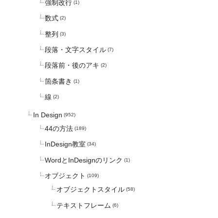
強制改行
(1)
数式
(2)
整列
(3)
段落・文字スタイル
(7)
段落前・後のアキ
(2)
箇条書き
(1)
線
(2)
In Design
(952)
44の方法
(189)
InDesign教室
(34)
WordとInDesignのリンク
(1)
オブジェクト
(109)
オブジェクトスタイル
(58)
テキストフレーム
(6)