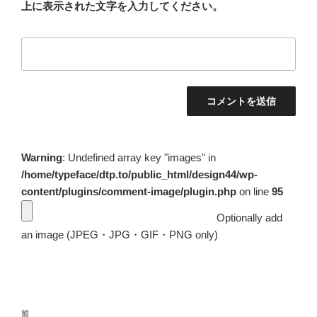
上に表示された文字を入力してください。
Warning
: Undefined array key "images" in
/home/typeface/dtp.to/public_html/design44/wp-
content/plugins/comment-image/plugin.php
on line
95
Optionally add
an image (JPEG・JPG・GIF・PNG only)
投
前
前