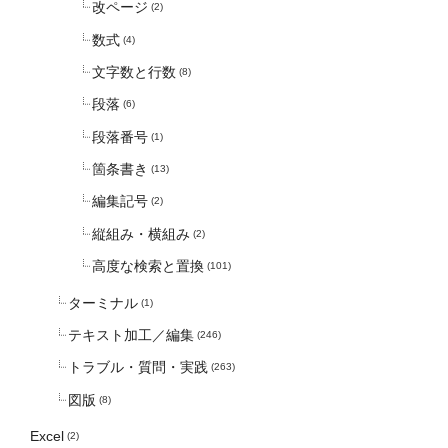
改ページ
(2)
数式
(4)
文字数と行数
(8)
段落
(6)
段落番号
(1)
箇条書き
(13)
編集記号
(2)
縦組み・横組み
(2)
高度な検索と置換
(101)
ターミナル
(1)
テキスト加工／編集
(246)
トラブル・質問・実践
(263)
図版
(8)
Excel
(2)