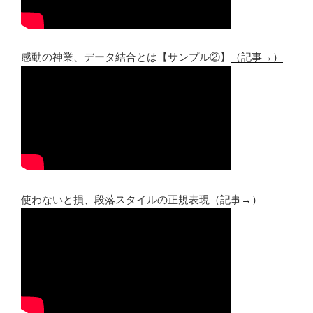
感動の神業、データ結合とは【サンプル②】
（記事→）
使わないと損、段落スタイルの正規表現
（記事→）