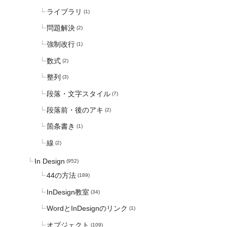
ライブラリ
(1)
問題解決
(2)
強制改行
(1)
数式
(2)
整列
(3)
段落・文字スタイル
(7)
段落前・後のアキ
(2)
箇条書き
(1)
線
(2)
In Design
(952)
44の方法
(189)
InDesign教室
(34)
WordとInDesignのリンク
(1)
オブジェクト
(109)