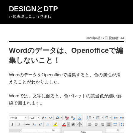
コ
DESIGNとDTP
ン
正規表現は見よう見まね
テ
ン
ツ
投
2020年6月17日
投稿者:
44
へ
稿
ス
Wordのデータは、Openofficeで編
日:
キ
集しないこと！
ッ
プ
WordのデータをOpenofficeで編集すると、色の属性が消
えることがわかりました。
Wordでは、文字に触ると、色パレットの該当色が細い罫
線で囲まれます。