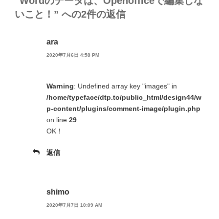
“Wordのデータは、Openofficeで編集しな
いこと！” への2件の返信
ara
2020年7月6日 4:58 PM
Warning
: Undefined array key "images" in
/home/typeface/dtp.to/public_html/design44/w
p-content/plugins/comment-image/plugin.php
on line
29
OK！
返信
shimo
2020年7月7日 10:09 AM