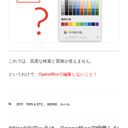
これでは、高度な検索と置換が使えません。
というわけで、
Openofficeで編集しないこと！
カ
DTP
、
TIPS & ETC.
、
WORD
、
ルール
テ
ゴ
リ
ー