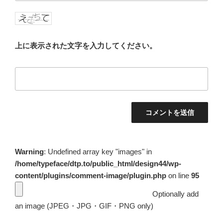
上に表示された文字を入力してください。
Warning
: Undefined array key "images" in
/home/typeface/dtp.to/public_html/design44/wp-
content/plugins/comment-image/plugin.php
on line
95
Optionally add
an image (JPEG・JPG・GIF・PNG only)