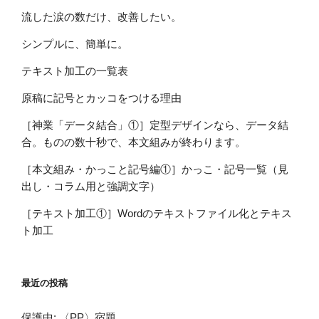
流した涙の数だけ、改善したい。
シンプルに、簡単に。
テキスト加工の一覧表
原稿に記号とカッコをつける理由
［神業「データ結合」①］定型デザインなら、データ結
合。ものの数十秒で、本文組みが終わります。
［本文組み・かっこと記号編①］かっこ・記号一覧（見
出し・コラム用と強調文字）
［テキスト加工①］Wordのテキストファイル化とテキス
ト加工
最近の投稿
保護中: 〈PP〉宿題