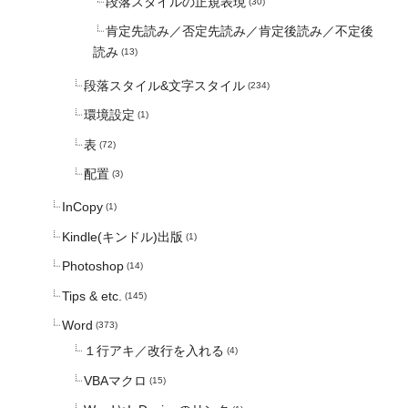
段落スタイルの正規表現
(30)
肯定先読み／否定先読み／肯定後読み／不定後
読み
(13)
段落スタイル&文字スタイル
(234)
環境設定
(1)
表
(72)
配置
(3)
InCopy
(1)
Kindle(キンドル)出版
(1)
Photoshop
(14)
Tips & etc.
(145)
Word
(373)
１行アキ／改行を入れる
(4)
VBAマクロ
(15)