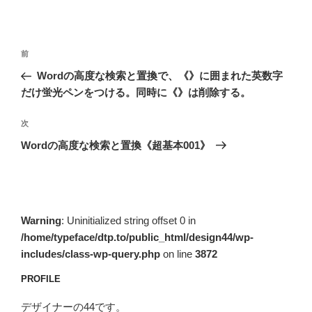
投
前
前
稿
の
Wordの高度な検索と置換で、《》に囲まれた英数字
ナ
投
だけ蛍光ペンをつける。同時に《》は削除する。
ビ
稿
ゲ
次
次
の
ー
Wordの高度な検索と置換《超基本001》
投
シ
稿
ョ
ン
Warning
: Uninitialized string offset 0 in
/home/typeface/dtp.to/public_html/design44/wp-
includes/class-wp-query.php
on line
3872
PROFILE
デザイナーの44です。