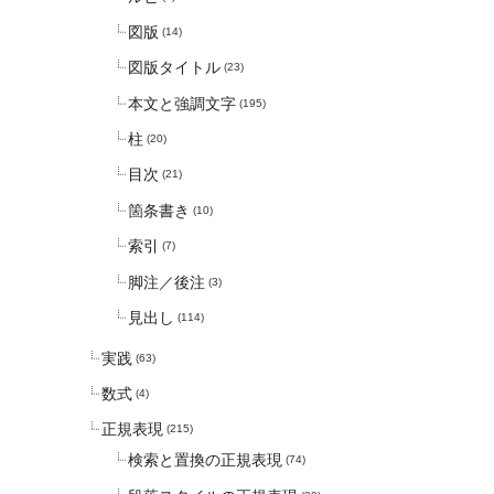
図版
(14)
図版タイトル
(23)
本文と強調文字
(195)
柱
(20)
目次
(21)
箇条書き
(10)
索引
(7)
脚注／後注
(3)
見出し
(114)
実践
(63)
数式
(4)
正規表現
(215)
検索と置換の正規表現
(74)