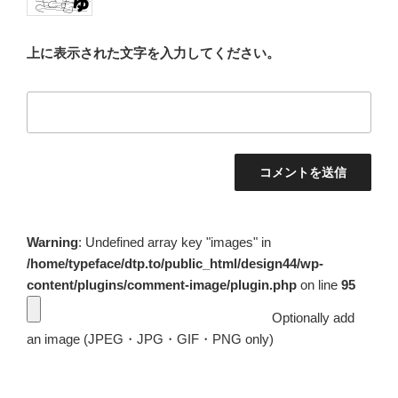
上に表示された文字を入力してください。
Warning
: Undefined array key "images" in
/home/typeface/dtp.to/public_html/design44/wp-
content/plugins/comment-image/plugin.php
on line
95
Optionally add
an image (JPEG・JPG・GIF・PNG only)