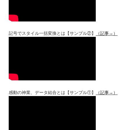
記号でスタイル一括変換とは【サンプル②】
（記事→）
感動の神業、データ結合とは【サンプル①】
（記事→）