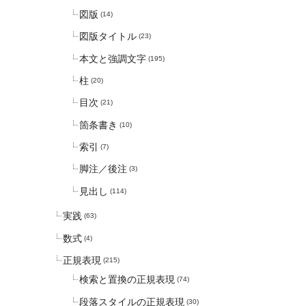
図版
(14)
図版タイトル
(23)
本文と強調文字
(195)
柱
(20)
目次
(21)
箇条書き
(10)
索引
(7)
脚注／後注
(3)
見出し
(114)
実践
(63)
数式
(4)
正規表現
(215)
検索と置換の正規表現
(74)
段落スタイルの正規表現
(30)