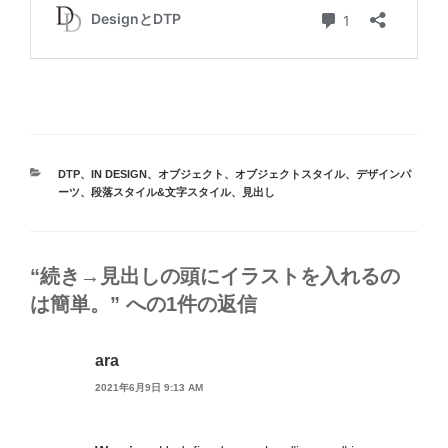
カ
DTP
、
IN DESIGN
、
オブジェクト
、
オブジェクトスタイル
、
デザインパ
テ
ーツ
、
段落スタイル&文字スタイル
、
見出し
ゴ
リ
ー
“続き→見出しの頭にイラストを入れるの
は簡単。” への1件の返信
ara
2021年6月9日 9:13 AM