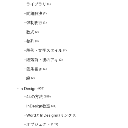
ライブラリ
(1)
問題解決
(2)
強制改行
(1)
数式
(2)
整列
(3)
段落・文字スタイル
(7)
段落前・後のアキ
(2)
箇条書き
(1)
線
(2)
In Design
(952)
44の方法
(189)
InDesign教室
(34)
WordとInDesignのリンク
(1)
オブジェクト
(109)