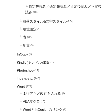
肯定先読み／否定先読み／肯定後読み／不定後
読み
(13)
段落スタイル&文字スタイル
(234)
環境設定
(1)
表
(72)
配置
(3)
InCopy
(1)
Kindle(キンドル)出版
(1)
Photoshop
(14)
Tips & etc.
(145)
Word
(373)
１行アキ／改行を入れる
(4)
VBAマクロ
(15)
WordとInDesignのリンク
(1)