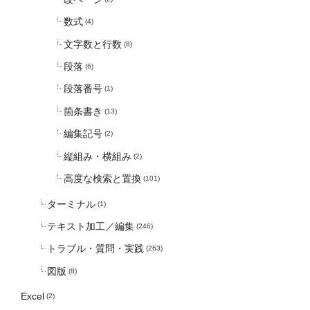
数式
(4)
文字数と行数
(8)
段落
(6)
段落番号
(1)
箇条書き
(13)
編集記号
(2)
縦組み・横組み
(2)
高度な検索と置換
(101)
ターミナル
(1)
テキスト加工／編集
(246)
トラブル・質問・実践
(263)
図版
(8)
Excel
(2)