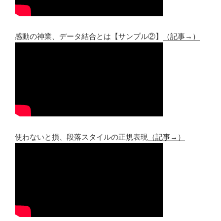
感動の神業、データ結合とは【サンプル②】
（記事→）
使わないと損、段落スタイルの正規表現
（記事→）