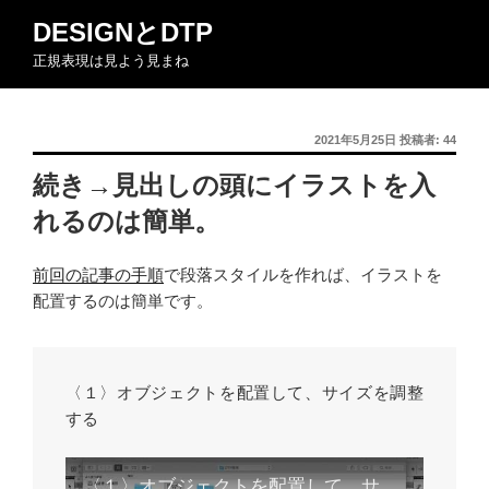
コ
DESIGNとDTP
ン
正規表現は見よう見まね
テ
ン
ツ
投
2021年5月25日
投稿者:
44
へ
稿
ス
続き→見出しの頭にイラストを入
日:
キ
れるのは簡単。
ッ
プ
前回の記事の手順
で段落スタイルを作れば、イラストを
配置するのは簡単です。
〈１〉オブジェクトを配置して、サイズを調整
する
〈１〉オブジェクトを配置して、サイズを調整する