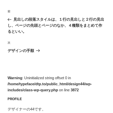
投
前
前
稿
の
見出しの段落スタイルは、１行の見出しと２行の見出
ナ
投
し、ページの先頭とページのなか、４種類をまとめて作
ビ
稿
るといい。
ゲ
次
次
ー
の
シ
デザインの手順
投
ョ
稿
ン
Warning
: Uninitialized string offset 0 in
/home/typeface/dtp.to/public_html/design44/wp-
includes/class-wp-query.php
on line
3872
PROFILE
デザイナーの44です。