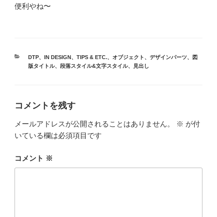
便利やね〜
カ
DTP
、
IN DESIGN
、
TIPS & ETC.
、
オブジェクト
、
デザインパーツ
、
図
テ
版タイトル
、
段落スタイル&文字スタイル
、
見出し
ゴ
リ
ー
コメントを残す
メールアドレスが公開されることはありません。
※
が付
いている欄は必須項目です
コメント
※