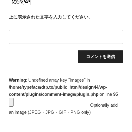
上に表示された文字を入力してください。
Warning
: Undefined array key "images" in
/home/typeface/dtp.to/public_html/design44/wp-
content/plugins/comment-image/plugin.php
on line
95
Optionally add
an image (JPEG・JPG・GIF・PNG only)