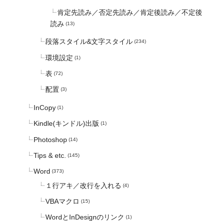
肯定先読み／否定先読み／肯定後読み／不定後
読み
(13)
段落スタイル&文字スタイル
(234)
環境設定
(1)
表
(72)
配置
(3)
InCopy
(1)
Kindle(キンドル)出版
(1)
Photoshop
(14)
Tips & etc.
(145)
Word
(373)
１行アキ／改行を入れる
(4)
VBAマクロ
(15)
WordとInDesignのリンク
(1)