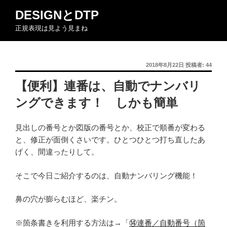
コ
DESIGNとDTP
ン
正規表現は見よう見まね
テ
ン
ツ
投
2018年8月22日
投稿者:
44
へ
稿
ス
【便利】連番は、自動でナンバリ
日:
キ
ングできます！ しかも簡単
ッ
プ
見出しの番号とか図版の番号とか、校正で順番が変わる
と、修正が面倒くさいです。ひとつひとつ打ち直したあ
げく、間違ったりして。
そこで今日ご紹介するのは、自動ナンバリング機能！
鼻の穴が膨らむほど、楽チン。
※箇条書きを利用する方法は→「
⑭連番／自動番号（箇