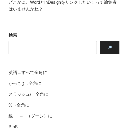
どこかに、WordとInDesignをリンクしたい！って編集者
はいませんかね？
検索
英語→すべて全角に
かっこ()→全角に
スラッシュ/→全角に
%→全角に
線──→─（ダーシ）に
BtoB