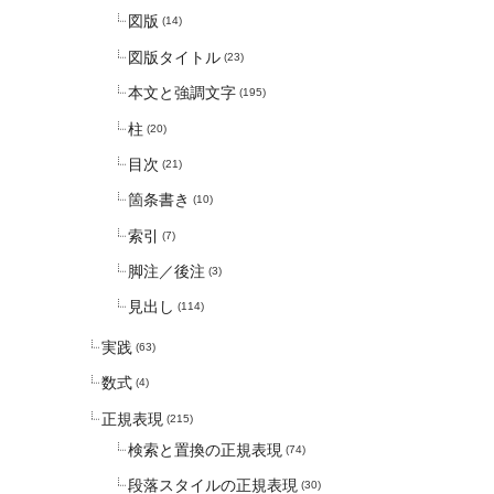
図版
(14)
図版タイトル
(23)
本文と強調文字
(195)
柱
(20)
目次
(21)
箇条書き
(10)
索引
(7)
脚注／後注
(3)
見出し
(114)
実践
(63)
数式
(4)
正規表現
(215)
検索と置換の正規表現
(74)
段落スタイルの正規表現
(30)