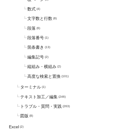
数式
(4)
文字数と行数
(8)
段落
(6)
段落番号
(1)
箇条書き
(13)
編集記号
(2)
縦組み・横組み
(2)
高度な検索と置換
(101)
ターミナル
(1)
テキスト加工／編集
(246)
トラブル・質問・実践
(263)
図版
(8)
Excel
(2)