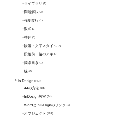
ライブラリ
(1)
問題解決
(2)
強制改行
(1)
数式
(2)
整列
(3)
段落・文字スタイル
(7)
段落前・後のアキ
(2)
箇条書き
(1)
線
(2)
In Design
(952)
44の方法
(189)
InDesign教室
(34)
WordとInDesignのリンク
(1)
オブジェクト
(109)