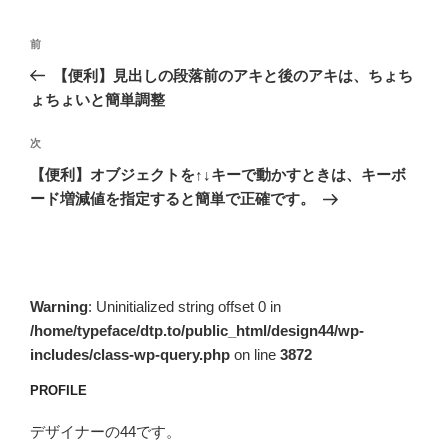
投
前
前
稿
の
【便利】見出しの段落前のアキと後のアキは、ちょち
ナ
投
ょちょいと簡単調整
ビ
稿
ゲ
次
次
の
ー
【便利】オブジェクトを↑↓キーで動かすときは、キーボ
投
シ
ード増減値を指定すると簡単で正確です。
稿
ョ
ン
Warning
: Uninitialized string offset 0 in
/home/typeface/dtp.to/public_html/design44/wp-
includes/class-wp-query.php
on line
3872
PROFILE
デザイナーの44です。