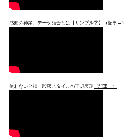
感動の神業、データ結合とは【サンプル②】
（記事→）
使わないと損、段落スタイルの正規表現
（記事→）